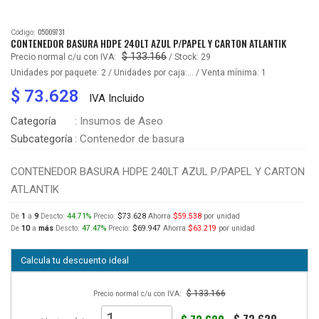
05009731
Código:
CONTENEDOR BASURA HDPE 240LT AZUL P/PAPEL Y CARTON ATLANTIK
$ 133.166
Precio normal c/u con IVA:
/ Stock:
29
Unidades por paquete:
2
/ Unidades por caja:... / Venta mínima:
1
$ 73.628
IVA Incluido
Categoría
: Insumos de Aseo
Subcategoría
: Contenedor de basura
CONTENEDOR BASURA HDPE 240LT AZUL P/PAPEL Y CARTON
ATLANTIK
De
1
a
9
Descto:
44.71%
Precio:
$73.628
Ahorra
$59.538
por unidad
De
10
a
más
Descto:
47.47%
Precio:
$69.947
Ahorra
$63.219
por unidad
Calcula tu descuento ideal
$ 133.166
Precio normal c/u con IVA: