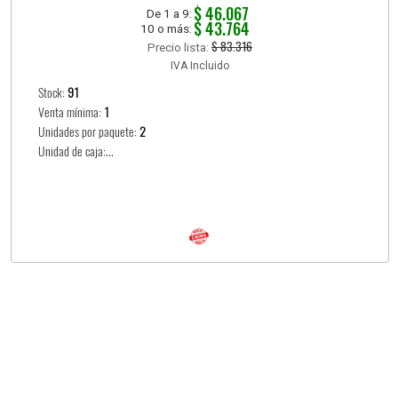
$ 46.067
De 1 a 9:
$ 43.764
10 o más:
$ 83.316
Precio lista:
IVA Incluido
Stock:
91
Venta mínima:
1
Unidades por paquete:
2
Unidad de caja:...