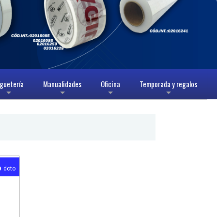
guetería
Manualidades
Oficina
Temporada y regalos
+
+
+
+
%
dcto