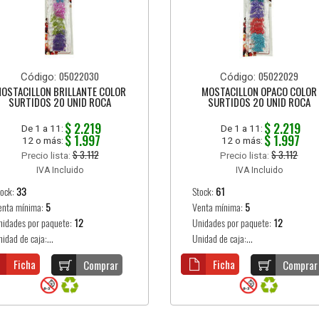
05022030
05022029
Código:
Código:
OSTACILLON BRILLANTE COLOR
MOSTACILLON OPACO COLOR
SURTIDOS 20 UNID ROCA
SURTIDOS 20 UNID ROCA
$ 2.219
$ 2.219
De 1 a 11:
De 1 a 11:
$ 1.997
$ 1.997
12 o más:
12 o más:
$ 3.112
$ 3.112
Precio lista:
Precio lista:
IVA Incluido
IVA Incluido
tock:
33
Stock:
61
enta mínima:
5
Venta mínima:
5
nidades por paquete:
12
Unidades por paquete:
12
idad de caja:...
Unidad de caja:...
Ficha
Ficha
Comprar
Comprar