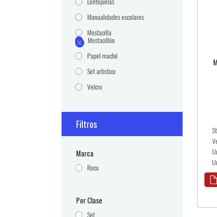
Lentejuelas
Manualidades escolares
Mostacilla
Mostacillón
Papel maché
M
Set artistico
Velcro
Filtros
S
V
U
Marca
Un
Roca
Por Clase
Set