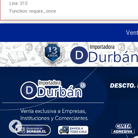
Line: 315
Function: require_once
Vent