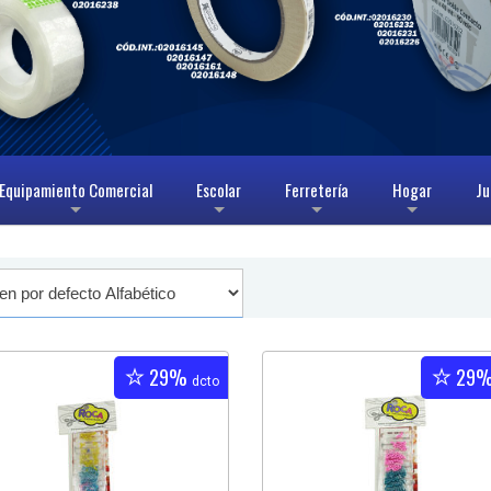
Equipamiento Comercial
Escolar
Ferretería
Hogar
Ju
+
+
+
+
29%
29
dcto