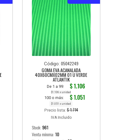
05042249
Código:
GOMA EVA ACANALADA
E
40X60CMX02MM 01 U VERDE
ATLANTIK
$ 1.106
De 1 a 99:
$1.106 x unidad
$ 1.051
100 o más:
$1.051 x unidad
$ 1.714
Precio lista:
IVA Incluido
Stock:
961
Venta mínima:
10