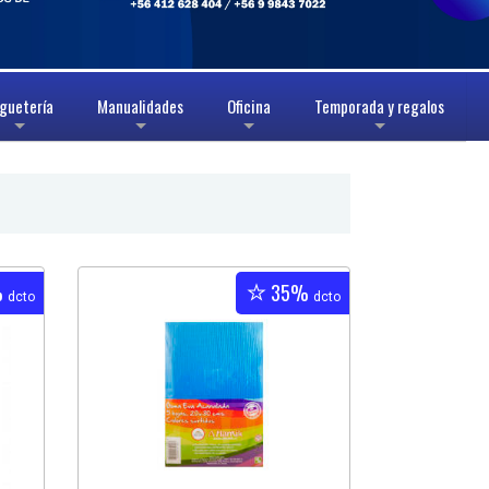
guetería
Manualidades
Oficina
Temporada y regalos
+
+
+
+
%
35%
dcto
dcto