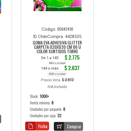
05042410
Código:
ID ChileCompra: 4428535
GOMA EVA ADHESIVA GLITTER
CARPETA 020X030 CM 06 U
COLOR SURTIDOS TORRE
$ 2.775
De 1 a 143:
$463 x unidad
$ 2.637
144 o más:
$440 x unidad
$ 3.973
Precio lista:
IVA Incluido
Stock:
1000+
Venta mínima:
8
Unidades por paquete:
8
Unidades por caja:
32
Ficha
Comprar