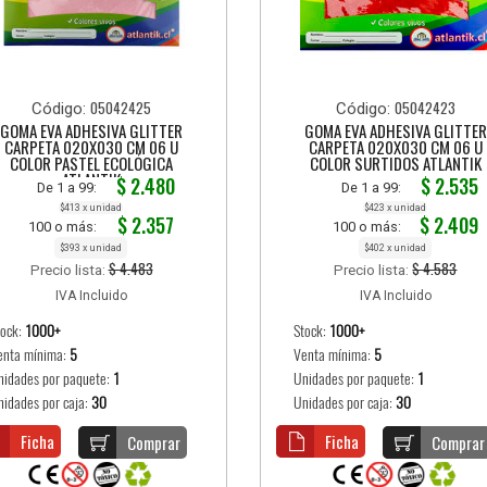
05042425
05042423
Código:
Código:
GOMA EVA ADHESIVA GLITTER
GOMA EVA ADHESIVA GLITTER
CARPETA 020X030 CM 06 U
CARPETA 020X030 CM 06 U
COLOR PASTEL ECOLÓGICA
COLOR SURTIDOS ATLANTIK
ATLANTIK
$ 2.480
$ 2.535
De 1 a 99:
De 1 a 99:
$413 x unidad
$423 x unidad
$ 2.357
$ 2.409
100 o más:
100 o más:
$393 x unidad
$402 x unidad
$ 4.483
$ 4.583
Precio lista:
Precio lista:
IVA Incluido
IVA Incluido
tock:
1000+
Stock:
1000+
enta mínima:
5
Venta mínima:
5
nidades por paquete:
1
Unidades por paquete:
1
nidades por caja:
30
Unidades por caja:
30
Ficha
Ficha
Comprar
Comprar