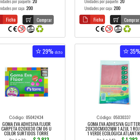
nidades por paquete:
20
Unidades por paquete:
20
nidades por caja:
200
Unidades por caja:
200
Ficha
Ficha
Comprar
Comprar
29%
35
dcto
05042434
05030337
Código:
Código:
GOMA EVA ADHESIVA FLUOR
GOMA EVA ADHESIVA GLITTER
CARPETA 020X030 CM 06 U
20X30CMX02MM 1 AZUL 1 ROJ
COLOR SURTIDOS TORRE
1 VERDE ECOLÓGICA ATLANTI
$ 2.813
$ 1.282