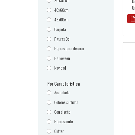
20x30 cm
U
U
40x60cm
45x60cm
Carpeta
Figuras 3d
Figuras para decorar
Halloween
Navidad
Por Característica
Acanalada
Colores surtidos
Con diseño
Fluorescente
Glitter