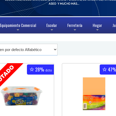
Equipamiento Comercial
Escolar
Ferretería
Hogar
Ju
+
+
+
+
28%
47
dcto