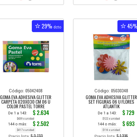
29%
45
dcto
05042408
05030348
Código:
Código:
GOMA EVA ADHESIVA GLITTER
GOMA EVA ADHESIVA GLITTER
CARPETA 020X030 CM 06 U
SET FIGURAS 06 U FLORES
COLOR PASTEL TORRE
ATLANTIK
$ 2.634
$ 729
De 1 a 143:
De 1 a 143:
$439 x unidad
$122 x unidad
$ 2.502
$ 693
144 o más:
144 o más:
$417 x unidad
$116 x unidad
$ 3.733
$ 1.316
Precio lista:
Precio lista: