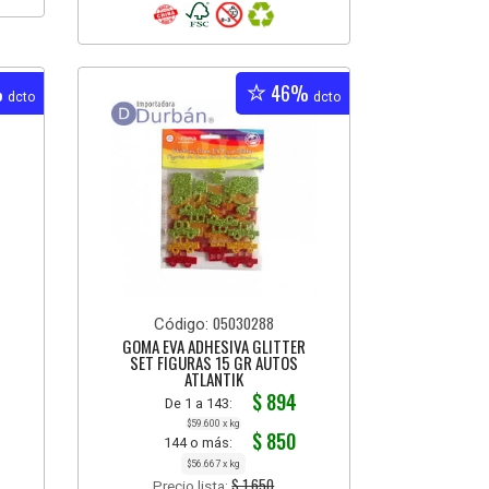
%
46%
dcto
dcto
05030288
Código:
GOMA EVA ADHESIVA GLITTER
SET FIGURAS 15 GR AUTOS
ATLANTIK
$ 894
De 1 a 143:
$59.600 x kg
$ 850
144 o más:
$56.667 x kg
$ 1.650
Precio lista: