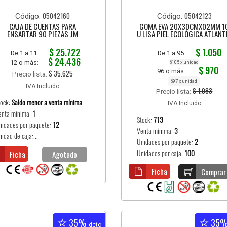
05042160
05042123
Código:
Código:
CAJA DE CUENTAS PARA
GOMA EVA 20X30CMX02MM 1
ENSARTAR 90 PIEZAS JM
U LISA PIEL ECOLÓGICA ATLANT
$ 25.722
$ 1.050
De 1 a 11:
De 1 a 95:
$ 24.436
12 o más:
$105 x unidad
$ 970
96 o más:
$ 35.625
Precio lista:
$97 x unidad
IVA Incluido
$ 1.983
Precio lista:
tock:
Saldo menor a venta mínima
IVA Incluido
enta mínima:
1
Stock:
713
nidades por paquete:
12
Venta mínima:
3
idad de caja:...
Unidades por paquete:
2
Ficha
Agotado
Unidades por caja:
100
Ficha
Comprar
35%
35
dcto