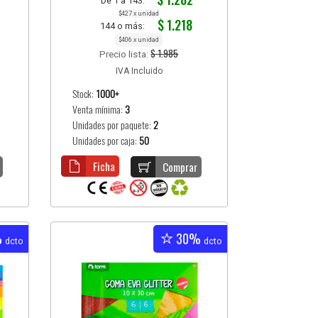
De 1 a 143:
$427 x unidad
$ 1.218
144 o más:
$406 x unidad
$ 1.985
Precio lista:
IVA Incluido
Stock:
1000+
Venta mínima:
3
Unidades por paquete:
2
Unidades por caja:
50
Ficha
Comprar
%
30%
dcto
dcto