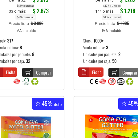
De 1 a 32:
De 1 a 143:
$469 x unidad
$427 x unidad
$ 2.673
$ 1.218
33 o más:
144 o más:
$446 x unidad
$406 x unidad
$ 3.986
$ 1.985
Precio lista:
Precio lista:
IVA Incluido
IVA Incluido
tock:
317
Stock:
1000+
enta mínima:
8
Venta mínima:
3
nidades por paquete:
8
Unidades por paquete:
2
nidades por caja:
32
Unidades por caja:
50
Ficha
Ficha
Comprar
Comprar
45%
45
dcto