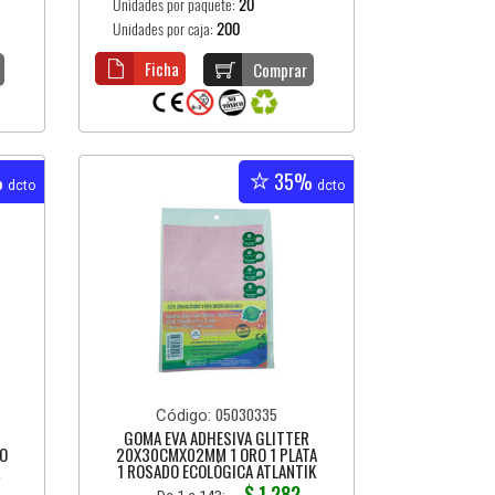
Unidades por paquete:
20
Unidades por caja:
200
Ficha
Comprar
%
35%
dcto
dcto
05030335
Código:
GOMA EVA ADHESIVA GLITTER
O
20X30CMX02MM 1 ORO 1 PLATA
K
1 ROSADO ECOLÓGICA ATLANTIK
$ 1.282