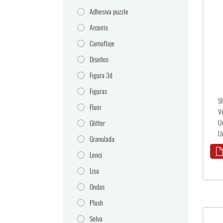
Adhesiva puzzle
Arcoiris
Camuflaje
Diseños
Figura 3d
Figuras
S
Fluor
V
U
Glitter
Un
Granulada
Lenci
Lisa
Ondas
Plush
Selva