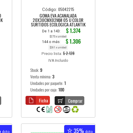
05042215
Código:
0
GOMA EVA ACANALADA
IK
20X30CMX02MM 05 U COLOR
SURTIDOS ECOLÓGICA ATLANTIK
$ 1.374
De 1 a 143:
$275 x unidad
$ 1.306
144 o más:
$261 x unidad
$ 2.128
Precio lista:
IVA Incluido
Stock:
9
Venta mínima:
3
Unidades por paquete:
1
Unidades por caja:
100
Ficha
Comprar
%
35%
dcto
dcto