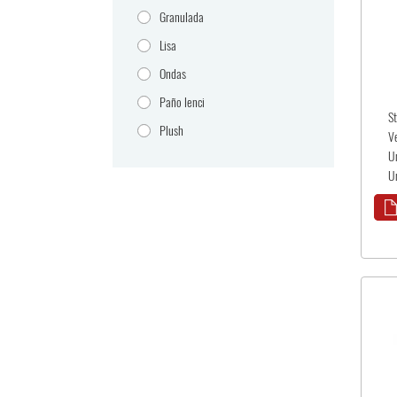
Granulada
Lisa
Ondas
Paño lenci
S
Plush
V
U
U