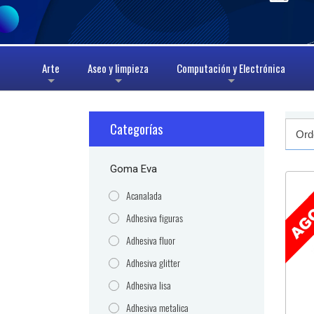
Arte
Aseo y limpieza
Computación y Electrónica
+
+
+
Categorías
Goma Eva
Acanalada
Adhesiva figuras
Adhesiva fluor
Adhesiva glitter
Adhesiva lisa
Adhesiva metalica