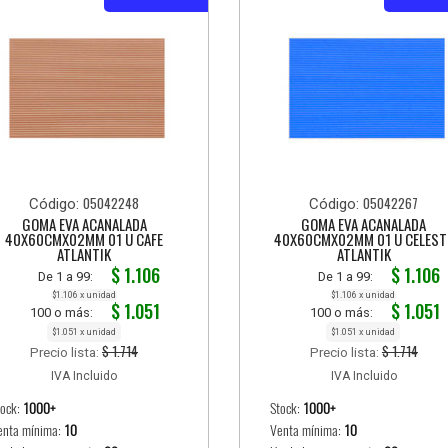
05042248
05042267
Código:
Código:
GOMA EVA ACANALADA
GOMA EVA ACANALADA
40X60CMX02MM 01 U CAFE
40X60CMX02MM 01 U CELEST
ATLANTIK
ATLANTIK
$ 1.106
$ 1.106
De 1 a 99:
De 1 a 99:
$1.106 x unidad
$1.106 x unidad
$ 1.051
$ 1.051
100 o más:
100 o más:
$1.051 x unidad
$1.051 x unidad
$ 1.714
$ 1.714
Precio lista:
Precio lista:
IVA Incluido
IVA Incluido
tock:
1000+
Stock:
1000+
enta mínima:
10
Venta mínima:
10