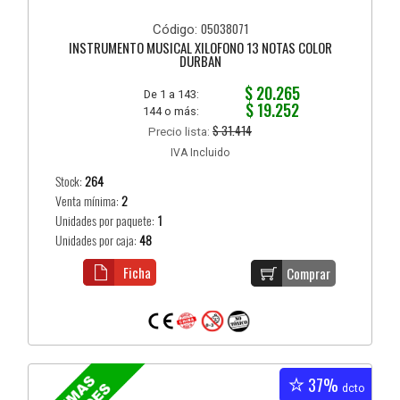
05038071
Código:
INSTRUMENTO MUSICAL XILOFONO 13 NOTAS COLOR
DURBAN
$ 20.265
De 1 a 143:
$ 19.252
144 o más:
$ 31.414
Precio lista:
IVA Incluido
Stock:
264
Venta mínima:
2
Unidades por paquete:
1
Unidades por caja:
48
Ficha
Comprar
37%
dcto