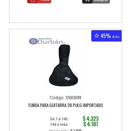
45%
dcto
12003098
Código:
FUNDA PARA GUITARRA 38 PULG IMPORTADO
$ 4.323
De 1 a 143:
$ 4.107
144 o más:
$ 7.816