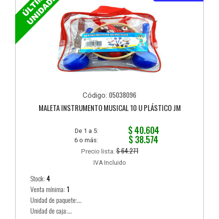
05038096
Código:
MALETA INSTRUMENTO MUSICAL 10 U PLÁSTICO JM
$ 40.604
De 1 a 5:
$ 38.574
6 o más:
$ 64.271
Precio lista:
IVA Incluido
Stock:
4
Venta mínima:
1
Unidad de paquete:...
Unidad de caja:...