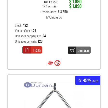
$ 1.990
De 1 a 23:
$ 1.890
144 o más:
$ 3.650
Precio lista:
IVA Incluido
Stock:
132
Venta mínima:
24
Unidades por paquete:
24
Unidades por caja:
120
Ficha
Comprar
45%
dcto