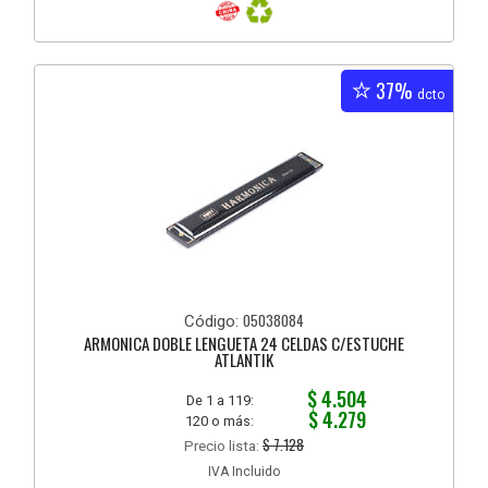
37%
dcto
05038084
Código:
ARMONICA DOBLE LENGUETA 24 CELDAS C/ESTUCHE
ATLANTIK
$ 4.504
De 1 a 119:
$ 4.279
120 o más:
$ 7.128
Precio lista:
IVA Incluido