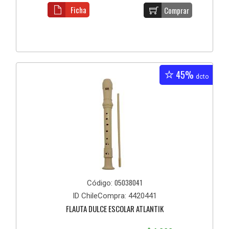
Ficha
Comprar
45%
dcto
05038041
Código:
ID ChileCompra: 4420441
FLAUTA DULCE ESCOLAR ATLANTIK