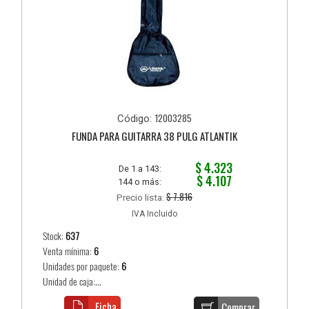
12003285
Código:
FUNDA PARA GUITARRA 38 PULG ATLANTIK
$ 4.323
De 1 a 143:
$ 4.107
144 o más:
$ 7.816
Precio lista:
IVA Incluido
Stock:
637
Venta mínima:
6
Unidades por paquete:
6
Unidad de caja:...
Ficha
Comprar