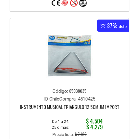
37%
dcto
05038035
Código:
ID ChileCompra: 4510425
INSTRUMENTO MUSICAL TRIANGULO 12,5CM JM IMPORT
$ 4.504
De 1 a 24:
$ 4.279
25 o más:
$ 7.128
Precio lista: