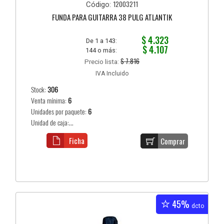
12003211
Código:
FUNDA PARA GUITARRA 38 PULG ATLANTIK
$ 4.323
De 1 a 143:
$ 4.107
144 o más:
$ 7.816
Precio lista:
IVA Incluido
Stock:
306
Venta mínima:
6
Unidades por paquete:
6
Unidad de caja:...
Ficha
Comprar
45%
dcto