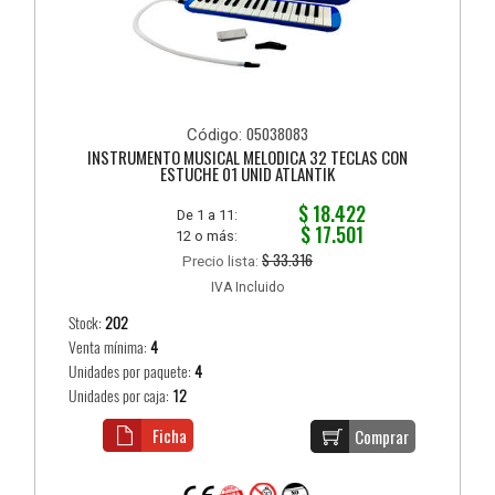
05038083
Código:
INSTRUMENTO MUSICAL MELODICA 32 TECLAS CON
ESTUCHE 01 UNID ATLANTIK
$ 18.422
De 1 a 11:
$ 17.501
12 o más:
$ 33.316
Precio lista:
IVA Incluido
Stock:
202
Venta mínima:
4
Unidades por paquete:
4
Unidades por caja:
12
Ficha
Comprar