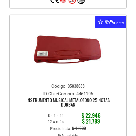
45%
dcto
05038088
Código:
ID ChileCompra: 4461196
INSTRUMENTO MUSICAL METALOFONO 25 NOTAS
DURBAN
$ 22.946
De 1 a 11:
$ 21.799
12 o más:
$ 41.500
Precio lista:
IVA Incluido