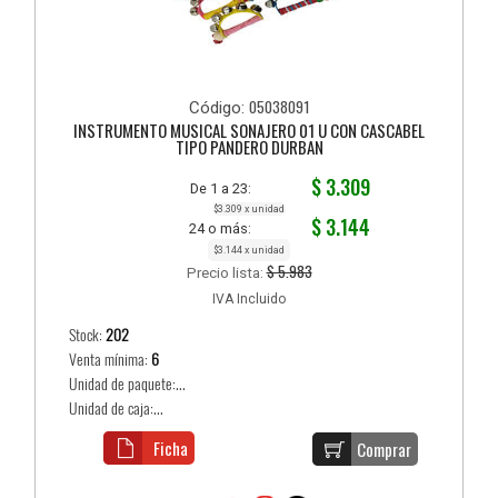
05038091
Código:
INSTRUMENTO MUSICAL SONAJERO 01 U CON CASCABEL
TIPO PANDERO DURBAN
$ 3.309
De 1 a 23:
$3.309 x unidad
$ 3.144
24 o más:
$3.144 x unidad
$ 5.983
Precio lista:
IVA Incluido
Stock:
202
Venta mínima:
6
Unidad de paquete:...
Unidad de caja:...
Ficha
Comprar