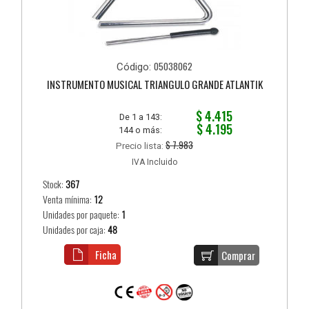
05038062
Código:
INSTRUMENTO MUSICAL TRIANGULO GRANDE ATLANTIK
$ 4.415
De 1 a 143:
$ 4.195
144 o más:
$ 7.983
Precio lista:
IVA Incluido
Stock:
367
Venta mínima:
12
Unidades por paquete:
1
Unidades por caja:
48
Ficha
Comprar