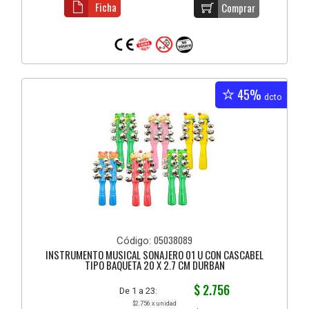
Ficha
Comprar
45%
dcto
05038089
Código:
INSTRUMENTO MUSICAL SONAJERO 01 U CON CASCABEL
TIPO BAQUETA 20 X 2.7 CM DURBAN
$ 2.756
De 1 a 23:
$2.756 x unidad