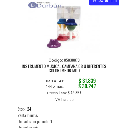
dcto
05038073
Código:
INSTRUMENTO MUSICAL CAMPANA 08 U DIFERENTES
COLOR IMPORTADO
$ 31.839
De 1 a 143:
$ 30.247
144 o más:
$ 49.357
Precio lista:
IVA Incluido
Stock:
24
Venta mínima:
1
Unidades por paquete:
1
Unidad de caja:...