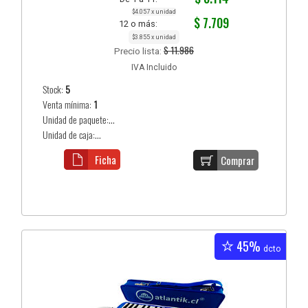
$4.057 x unidad
$ 7.709
12 o más:
$3.855 x unidad
$ 11.986
Precio lista:
IVA Incluido
Stock:
5
Venta mínima:
1
Unidad de paquete:...
Unidad de caja:...
Ficha
Comprar
45%
dcto