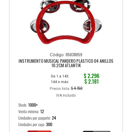
05038059
Código:
INSTRUMENTO MUSICAL PANDERO PLÁSTICO 04 ANILLOS
10.2CM ATLANTIK
$ 2.296
De 1 a 143:
$ 2.181
144 o más:
$ 4.150
Precio lista:
IVA Incluido
Stock:
1000+
Venta mínima:
12
Unidades por paquete:
24
Unidades por caja:
300