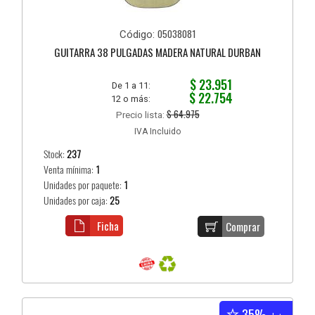
05038081
Código:
GUITARRA 38 PULGADAS MADERA NATURAL DURBAN
$ 23.951
De 1 a 11:
$ 22.754
12 o más:
$ 64.975
Precio lista:
IVA Incluido
Stock:
237
Venta mínima:
1
Unidades por paquete:
1
Unidades por caja:
25
Ficha
Comprar
35%