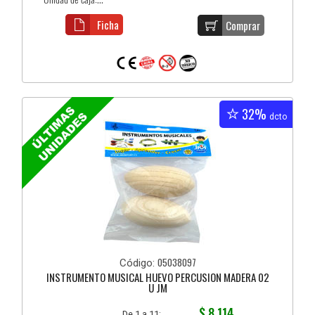
Ficha
Comprar
32%
dcto
05038097
Código:
INSTRUMENTO MUSICAL HUEVO PERCUSION MADERA 02
U JM
$ 8.114
De 1 a 11: