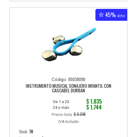
45%
dcto
05038090
Código:
INSTRUMENTO MUSICAL SONAJERO INFANTIL CON
CASCABEL DURBAN
$ 1.835
De 1 a 23:
$ 1.744
24 o más:
$ 3.316
Precio lista:
IVA Incluido
Stock:
78