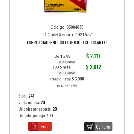
05004035
Código:
ID ChileCompra: 4421657
FORRO CUADERNO COLLEGE 010 U COLOR ARTEL
$ 2.117
De 1 a 99:
$212 x unidad
$ 2.012
100 o más:
$201 x unidad
$ 3.000
Precio lista:
IVA Incluido
Stock:
241
Venta mínima:
20
Unidades por paquete:
20
Unidades por caja:
100
Ficha
Comprar