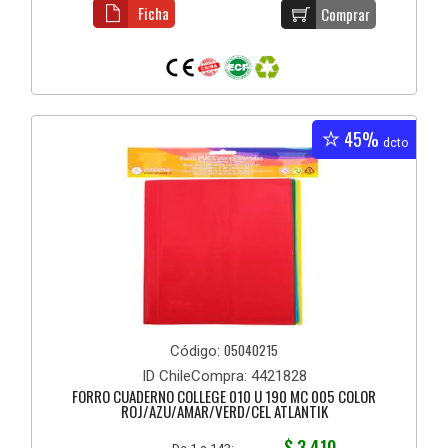
Ficha
Comprar
45%
dcto
05040215
Código:
ID ChileCompra: 4421828
FORRO CUADERNO COLLEGE 010 U 190 MC 005 COLOR
ROJ/AZU/AMAR/VERD/CEL ATLANTIK
$ 3.410