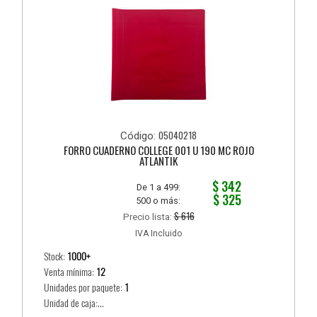
05040218
Código:
FORRO CUADERNO COLLEGE 001 U 190 MC ROJO
ATLANTIK
$ 342
De 1 a 499:
$ 325
500 o más:
$ 616
Precio lista:
IVA Incluido
Stock:
1000+
Venta mínima:
12
Unidades por paquete:
1
Unidad de caja:...