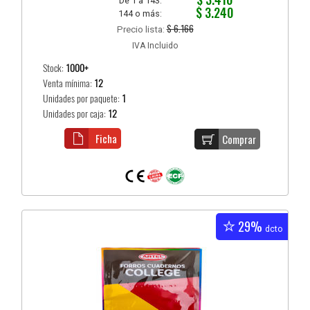
De 1 a 143:
$ 3.240
144 o más:
$ 6.166
Precio lista:
IVA Incluido
Stock:
1000+
Venta mínima:
12
Unidades por paquete:
1
Unidades por caja:
12
Ficha
Comprar
29%
dcto