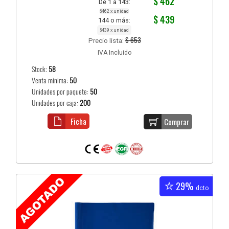
$ 462
De 1 a 143:
$462 x unidad
$ 439
144 o más:
$439 x unidad
$ 653
Precio lista:
IVA Incluido
Stock:
58
Venta mínima:
50
Unidades por paquete:
50
Unidades por caja:
200
Ficha
Comprar
29%
dcto