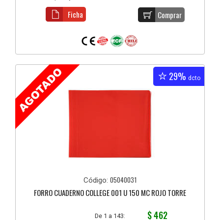
Ficha
Comprar
29%
dcto
05040031
Código:
FORRO CUADERNO COLLEGE 001 U 150 MC ROJO TORRE
$ 462
De 1 a 143: