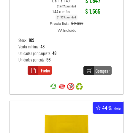
$ 1.647
De 1 a 143:
$1.647 x unidad
$ 1.565
144 o más:
$1.565 x unidad
$ 2.333
Precio lista:
IVA Incluido
Stock:
109
Venta mínima:
48
Unidades por paquete:
48
Unidades por caja:
96
Ficha
Comprar
44%
dcto