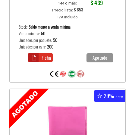
$ 439
144 o más:
$ 653
Precio lista:
IVA Incluido
Stock:
Saldo menor a venta mínima
Venta mínima:
50
Unidades por paquete:
50
Unidades por caja:
200
Ficha
Agotado
29%
dcto