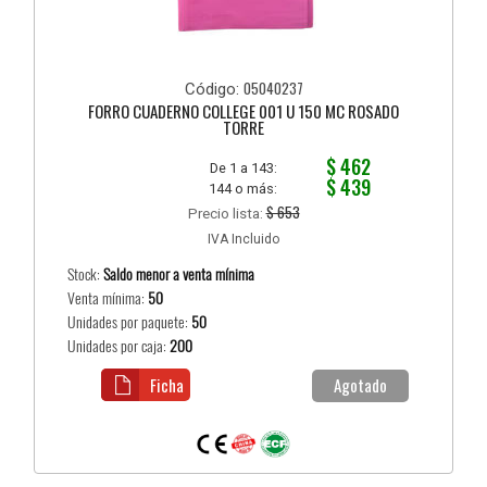
05040237
Código:
FORRO CUADERNO COLLEGE 001 U 150 MC ROSADO
TORRE
$ 462
De 1 a 143:
$ 439
144 o más:
$ 653
Precio lista:
IVA Incluido
Stock:
Saldo menor a venta mínima
Venta mínima:
50
Unidades por paquete:
50
Unidades por caja:
200
Ficha
Agotado