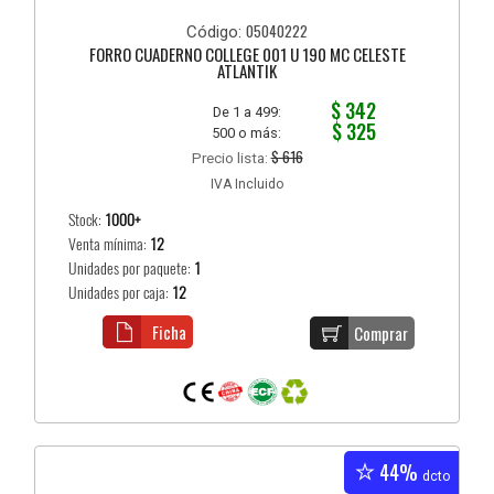
05040222
Código:
FORRO CUADERNO COLLEGE 001 U 190 MC CELESTE
ATLANTIK
$ 342
De 1 a 499:
$ 325
500 o más:
$ 616
Precio lista:
IVA Incluido
Stock:
1000+
Venta mínima:
12
Unidades por paquete:
1
Unidades por caja:
12
Ficha
Comprar
44%
dcto