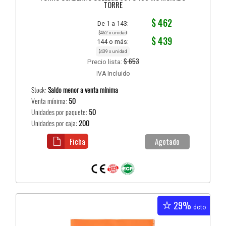
TORRE
$ 462
De 1 a 143:
$462 x unidad
$ 439
144 o más:
$439 x unidad
$ 653
Precio lista:
IVA Incluido
Stock:
Saldo menor a venta mínima
Venta mínima:
50
Unidades por paquete:
50
Unidades por caja:
200
Ficha
Agotado
29%
dcto