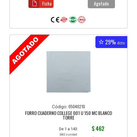
Ficha
Agotado
29%
dcto
05040210
Código:
FORRO CUADERNO COLLEGE 001 U 150 MC BLANCO
TORRE
$ 462
De 1 a 143:
$462 x unidad