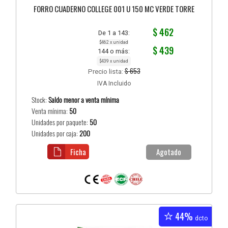
FORRO CUADERNO COLLEGE 001 U 150 MC VERDE TORRE
$ 462
De 1 a 143:
$462 x unidad
$ 439
144 o más:
$439 x unidad
$ 653
Precio lista:
IVA Incluido
Stock:
Saldo menor a venta mínima
Venta mínima:
50
Unidades por paquete:
50
Unidades por caja:
200
Ficha
Agotado
44%
dcto