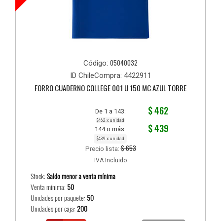
05040032
Código:
ID ChileCompra: 4422911
FORRO CUADERNO COLLEGE 001 U 150 MC AZUL TORRE
$ 462
De 1 a 143:
$462 x unidad
$ 439
144 o más:
$439 x unidad
$ 653
Precio lista:
IVA Incluido
Stock:
Saldo menor a venta mínima
Venta mínima:
50
Unidades por paquete:
50
Unidades por caja:
200