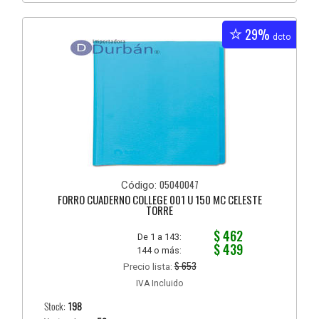
29%
dcto
05040047
Código:
FORRO CUADERNO COLLEGE 001 U 150 MC CELESTE
TORRE
$ 462
De 1 a 143:
$ 439
144 o más:
$ 653
Precio lista:
IVA Incluido
Stock:
198