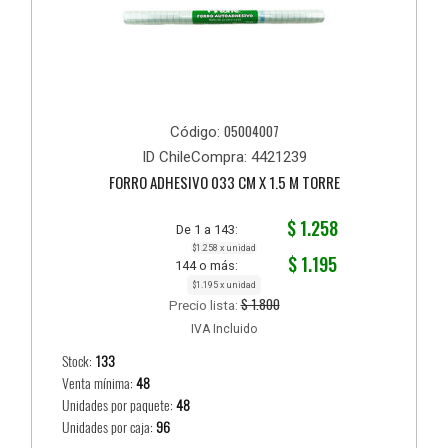
05004007
Código:
ID ChileCompra: 4421239
FORRO ADHESIVO 033 CM X 1.5 M TORRE
$ 1.258
De 1 a 143:
$1.258 x unidad
$ 1.195
144 o más:
$1.195 x unidad
$ 1.800
Precio lista:
IVA Incluido
Stock:
133
Venta mínima:
48
Unidades por paquete:
48
Unidades por caja:
96