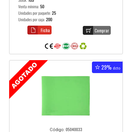
Stock:
109
Venta mínima:
50
Unidades por paquete:
25
Unidades por caja:
200
Ficha
Comprar
29%
dcto
05040033
Código: