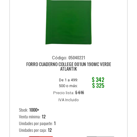
05040221
Código:
FORRO CUADERNO COLLEGE 001UN 190MC VERDE
ATLANTIK
$ 342
De 1 a 499:
$ 325
500 o más:
$ 616
Precio lista:
IVA Incluido
Stock:
1000+
Venta mínima:
12
Unidades por paquete:
1
Unidades por caja:
12