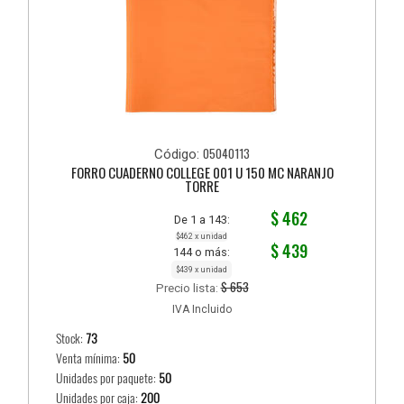
05040113
Código:
FORRO CUADERNO COLLEGE 001 U 150 MC NARANJO
TORRE
$ 462
De 1 a 143:
$462 x unidad
$ 439
144 o más:
$439 x unidad
$ 653
Precio lista:
IVA Incluido
Stock:
73
Venta mínima:
50
Unidades por paquete:
50
Unidades por caja:
200