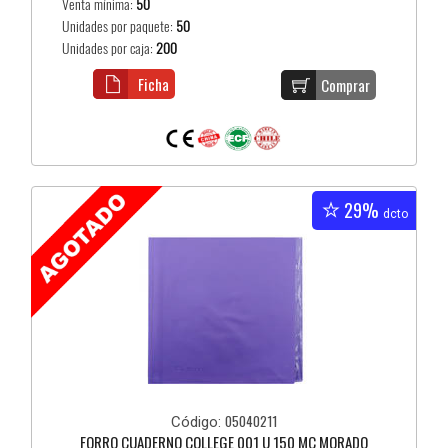
Venta mínima:
50
Unidades por paquete:
50
Unidades por caja:
200
Ficha
Comprar
29%
dcto
05040211
Código:
FORRO CUADERNO COLLEGE 001 U 150 MC MORADO