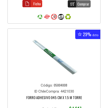
Ficha
Comprar
29%
dcto
05004008
Código:
ID ChileCompra: 4421030
FORRO ADHESIVO 045 CM X 1.5 M TORRE