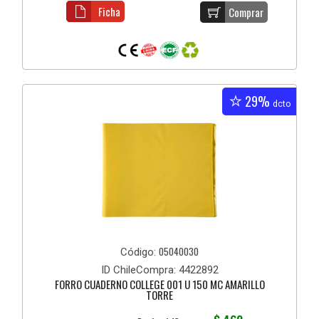
Ficha
Comprar
29%
dcto
05040030
Código:
ID ChileCompra: 4422892
FORRO CUADERNO COLLEGE 001 U 150 MC AMARILLO
TORRE