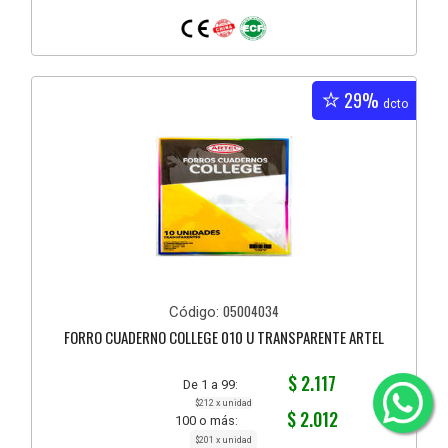
29%
dcto
05004034
Código:
FORRO CUADERNO COLLEGE 010 U TRANSPARENTE ARTEL
$ 2.117
De 1 a 99:
$212 x unidad
$ 2.012
100 o más:
$201 x unidad