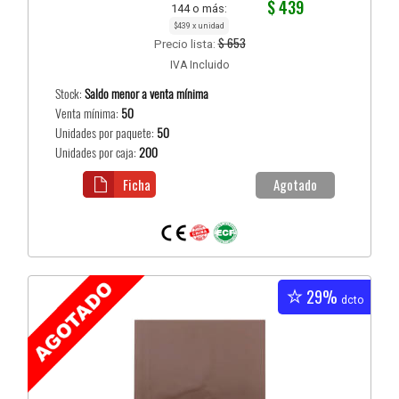
$ 439
144 o más:
$439 x unidad
$ 653
Precio lista:
IVA Incluido
Stock:
Saldo menor a venta mínima
Venta mínima:
50
Unidades por paquete:
50
Unidades por caja:
200
Ficha
Agotado
29%
dcto