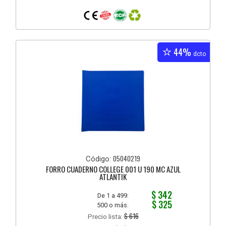
44%
dcto
05040219
Código:
FORRO CUADERNO COLLEGE 001 U 190 MC AZUL
ATLANTIK
$ 342
De 1 a 499:
$ 325
500 o más:
$ 616
Precio lista: