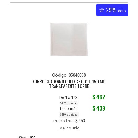
29%
dcto
05040038
Código:
FORRO CUADERNO COLLEGE 001 U 150 MC
TRANSPARENTE TORRE
$ 462
De 1 a 143:
$462 x unidad
$ 439
144 o más:
$439 x unidad
$ 653
Precio lista:
IVA Incluido