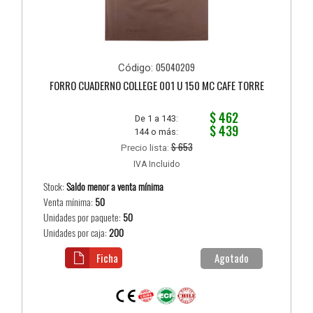
05040209
Código:
FORRO CUADERNO COLLEGE 001 U 150 MC CAFE TORRE
$ 462
De 1 a 143:
$ 439
144 o más:
$ 653
Precio lista:
IVA Incluido
Stock:
Saldo menor a venta mínima
Venta mínima:
50
Unidades por paquete:
50
Unidades por caja:
200
Ficha
Agotado