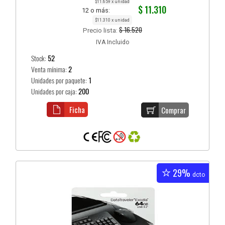
$11.659 x unidad
$ 11.310
12 o más:
$11.310 x unidad
$ 16.520
Precio lista:
IVA Incluido
Stock:
52
Venta mínima:
2
Unidades por paquete:
1
Unidades por caja:
200
Ficha
Comprar
29%
dcto