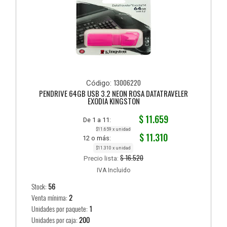
13006220
Código:
PENDRIVE 64GB USB 3.2 NEON ROSA DATATRAVELER
EXODIA KINGSTON
$ 11.659
De 1 a 11:
$11.659 x unidad
$ 11.310
12 o más:
$11.310 x unidad
$ 16.520
Precio lista:
IVA Incluido
Stock:
56
Venta mínima:
2
Unidades por paquete:
1
Unidades por caja:
200