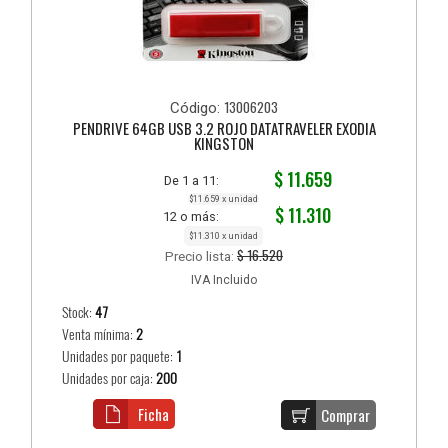
13006203
Código:
PENDRIVE 64GB USB 3.2 ROJO DATATRAVELER EXODIA
KINGSTON
$ 11.659
De 1 a 11:
$11.659 x unidad
$ 11.310
12 o más:
$11.310 x unidad
$ 16.520
Precio lista:
IVA Incluido
Stock:
47
Venta mínima:
2
Unidades por paquete:
1
Unidades por caja:
200
Ficha
Comprar