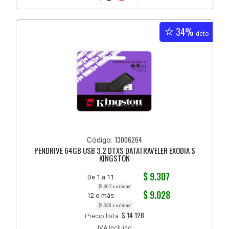
34%
dcto
13006264
Código:
PENDRIVE 64GB USB 3.2 DTXS DATATRAVELER EXODIA S
KINGSTON
$ 9.307
De 1 a 11:
$9.307 x unidad
$ 9.028
12 o más:
$9.028 x unidad
$ 14.128
Precio lista:
IVA Incluido