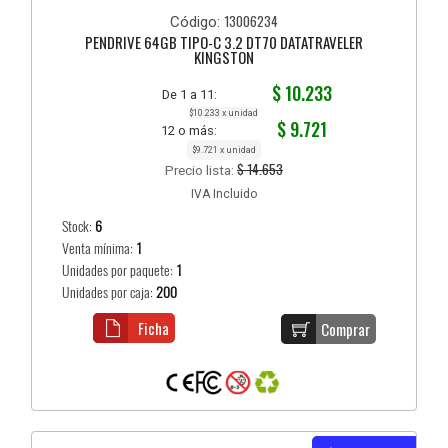
13006234
Código:
PENDRIVE 64GB TIPO-C 3.2 DT70 DATATRAVELER
KINGSTON
$ 10.233
De 1 a 11:
$10.233 x unidad
$ 9.721
12 o más:
$9.721 x unidad
$ 14.653
Precio lista:
IVA Incluido
Stock:
6
Venta mínima:
1
Unidades por paquete:
1
Unidades por caja:
200
Ficha
Comprar