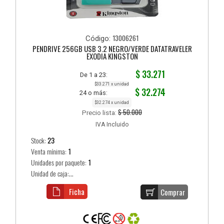
13006261
Código:
PENDRIVE 256GB USB 3.2 NEGRO/VERDE DATATRAVELER
EXODIA KINGSTON
$ 33.271
De 1 a 23:
$33.271 x unidad
$ 32.274
24 o más:
$32.274 x unidad
$ 50.000
Precio lista:
IVA Incluido
Stock:
23
Venta mínima:
1
Unidades por paquete:
1
Unidad de caja:...
Ficha
Comprar