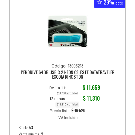
29%
dcto
13006218
Código:
PENDRIVE 64GB USB 3.2 NEON CELESTE DATATRAVELER
EXODIA KINGSTON
$ 11.659
De 1 a 11:
$11.659 x unidad
$ 11.310
12 o más:
$11.310 x unidad
$ 16.520
Precio lista:
IVA Incluido
Stock:
53
Venta mínima:
2