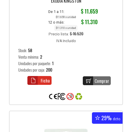
EXODIA KINGSTON
$ 11.659
De 1 a 11:
$11.659 x unidad
$ 11.310
12 o más:
$11.310 x unidad
$ 16.520
Precio lista:
IVA Incluido
Stock:
58
Venta mínima:
2
Unidades por paquete:
1
Unidades por caja:
200
Ficha
Comprar
29%
dcto