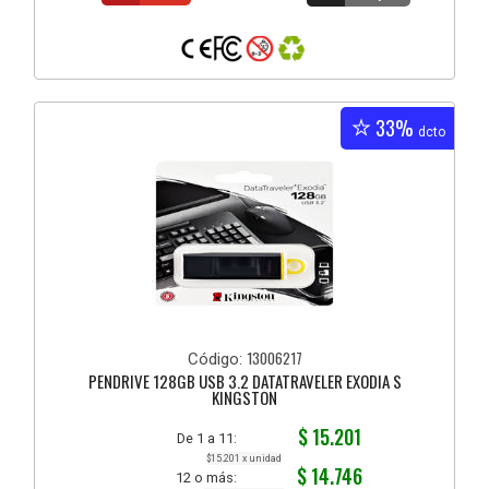
33%
dcto
13006217
Código:
PENDRIVE 128GB USB 3.2 DATATRAVELER EXODIA S
KINGSTON
$ 15.201
De 1 a 11:
$15.201 x unidad
$ 14.746
12 o más: