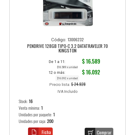
13006232
Código:
PENDRIVE 128GB TIPO-C 3.2 DATATRAVELER 70
KINGSTON
$ 16.589
De 1 a 11:
$16.589 x unidad
$ 16.092
12 o más:
$16.092 x unidad
$ 24.928
Precio lista:
IVA Incluido
Stock:
16
Venta mínima:
1
Unidades por paquete:
1
Unidades por caja:
200
Ficha
Comprar