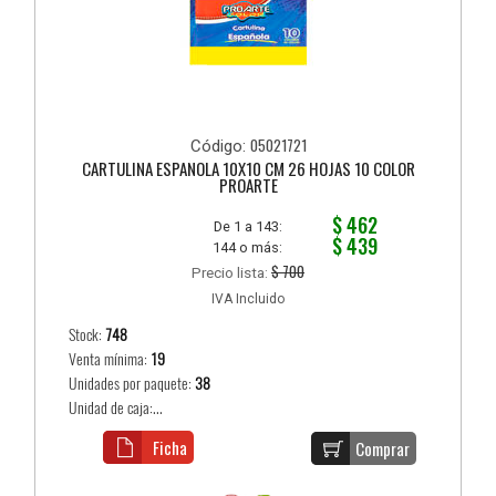
05021721
Código:
CARTULINA ESPAÑOLA 10X10 CM 26 HOJAS 10 COLOR
PROARTE
$ 462
De 1 a 143:
$ 439
144 o más:
$ 700
Precio lista:
IVA Incluido
Stock:
748
Venta mínima:
19
Unidades por paquete:
38
Unidad de caja:...
Ficha
Comprar