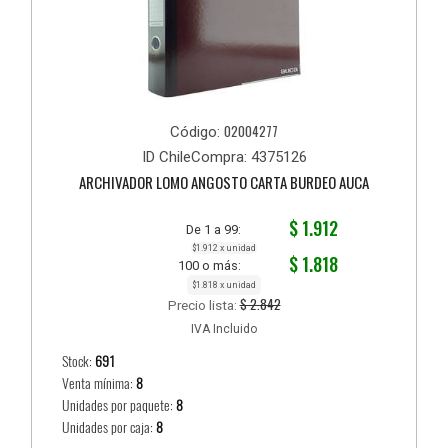
02004277
Código:
ID ChileCompra: 4375126
ARCHIVADOR LOMO ANGOSTO CARTA BURDEO AUCA
$ 1.912
De 1 a 99:
$1.912 x unidad
$ 1.818
100 o más:
$1.818 x unidad
$ 2.842
Precio lista:
IVA Incluido
Stock:
691
Venta mínima:
8
Unidades por paquete:
8
Unidades por caja:
8