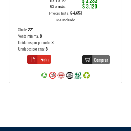
$ 3.283
De 1 a 79:
$ 3.120
80 o más:
$ 4.653
Precio lista:
IVA Incluido
Stock:
221
Venta mínima:
8
Unidades por paquete:
8
Unidades por caja:
8
Ficha
Comprar