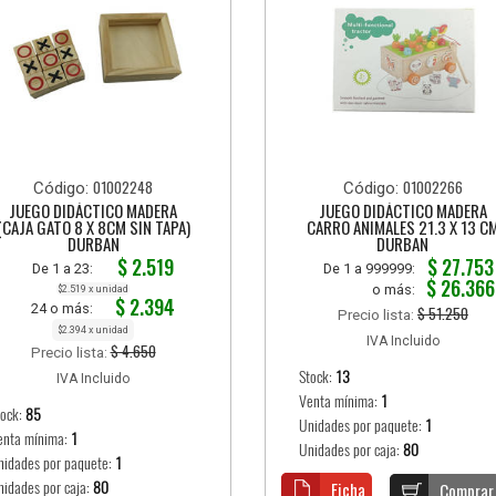
01002248
01002266
Código:
Código:
JUEGO DIDÁCTICO MADERA
JUEGO DIDÁCTICO MADERA
(CAJA GATO 8 X 8CM SIN TAPA)
CARRO ANIMALES 21.3 X 13 C
DURBAN
DURBAN
$ 2.519
$ 27.753
De 1 a 23:
De 1 a 999999:
$ 26.366
o más:
$2.519 x unidad
$ 2.394
24 o más:
$ 51.250
Precio lista:
$2.394 x unidad
IVA Incluido
$ 4.650
Precio lista:
Stock:
13
IVA Incluido
Venta mínima:
1
tock:
85
Unidades por paquete:
1
enta mínima:
1
Unidades por caja:
80
nidades por paquete:
1
nidades por caja:
80
Ficha
Comprar