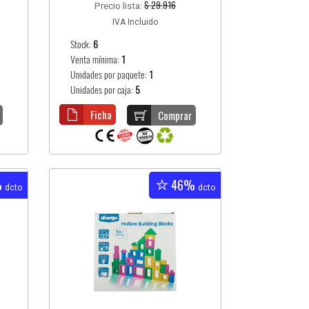
$ 29.916
Precio lista:
IVA Incluido
Stock:
6
Venta mínima:
1
Unidades por paquete:
1
Unidades por caja:
5
Ficha
Comprar
%
46%
dcto
dcto