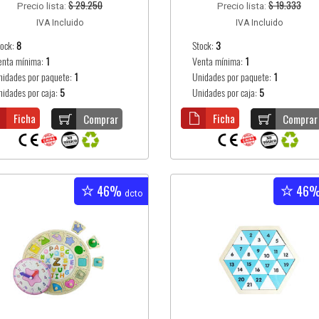
$ 29.250
$ 19.333
Precio lista:
Precio lista:
IVA Incluido
IVA Incluido
tock:
8
Stock:
3
enta mínima:
1
Venta mínima:
1
nidades por paquete:
1
Unidades por paquete:
1
nidades por caja:
5
Unidades por caja:
5
Ficha
Ficha
Comprar
Comprar
46%
46
dcto