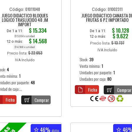
01011048
01002311
Código:
Código:
JUEGO DIDÁCTICO BLOQUES
JUEGO DIDÁCTICO CANASTA D
LOGICO TRASLUCIDO 48 JM
FRUTAS 6 PZ IMPORTADO
IMPORT
$ 15.334
$ 10.128
De 1 a 11:
De 1 a 11:
$ 9.622
12 o más:
$15.334 x unidad
$ 14.568
12 o más:
$ 13.737
Precio lista:
$14.568 x unidad
IVA Incluido
$ 22.653
Precio lista:
Stock:
39
IVA Incluido
Venta mínima:
1
tock:
4
Unidades por paquete:
1
enta mínima:
1
Unidades por caja:
80
nidades por paquete:
48
idad de caja:...
Ficha
Comprar
Ficha
Comprar
46%
46
dcto