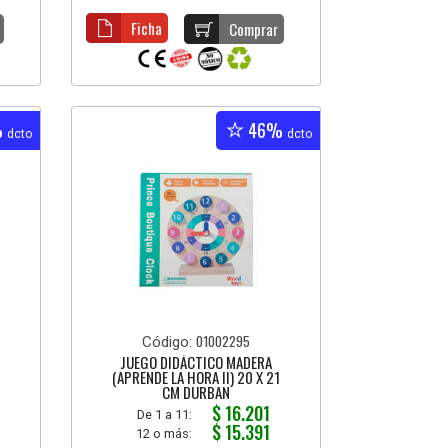
Ficha
Comprar
%
46%
dcto
dcto
01002295
Código:
JUEGO DIDÁCTICO MADERA
4
(APRENDE LA HORA II) 20 X 21
CM DURBAN
$ 16.201
De 1 a 11:
$ 15.391
12 o más: