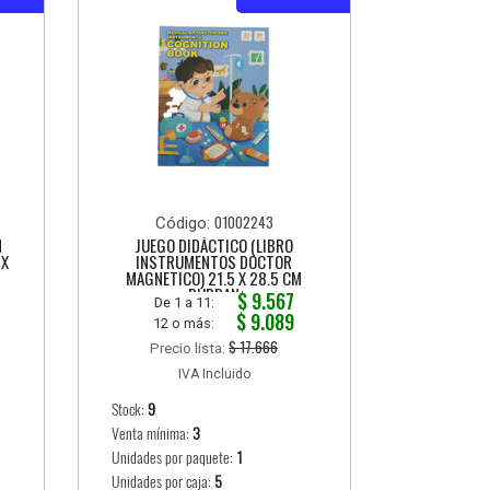
01002243
Código:
N
JUEGO DIDÁCTICO (LIBRO
 X
INSTRUMENTOS DOCTOR
MAGNETICO) 21.5 X 28.5 CM
DURBAN
$ 9.567
De 1 a 11:
$ 9.089
12 o más:
$ 17.666
Precio lista:
IVA Incluido
Stock:
9
Venta mínima:
3
Unidades por paquete:
1
Unidades por caja:
5