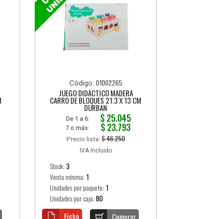
01002265
Código:
JUEGO DIDÁCTICO MADERA
M
CARRO DE BLOQUES 21.3 X 13 CM
DURBAN
$ 25.045
De 1 a 6:
$ 23.793
7 o más:
$ 46.250
Precio lista:
IVA Incluido
Stock:
3
Venta mínima:
1
Unidades por paquete:
1
Unidades por caja:
80
Ficha
Comprar