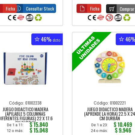
Ficha
Consultar Stock
Ficha
Comprar
46%
46
dcto
01002238
01002221
Código:
Código:
JUEGO DIDÁCTICO MADERA
JUEGO DIDÁCTICO MADERA
(APILABLE 5 COLUMNAS
(APRENDE LA HORA) 22.5 X 2
IFERENTES FIGURAS) 22 X 17.6
CM DURBAN
CM DURBAN
$ 15.840
$ 10.469
De 1 a 11:
De 1 a 23:
$ 15.048
$ 9.946
12 o más:
24 o más: