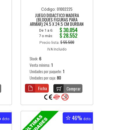
01002225
Código:
JUEGO DIDÁCTICO MADERA
(BLOQUES FIGURAS PARA
ARMAR) 24.5 X 24.5 CM DURBAN
$ 30.054
De 1 a 6:
$ 28.552
7 o más:
$ 55.500
Precio lista:
IVA Incluido
Stock:
6
Venta mínima:
1
Unidades por paquete:
1
Unidades por caja:
80
Ficha
Comprar
%
46%
dcto
dcto