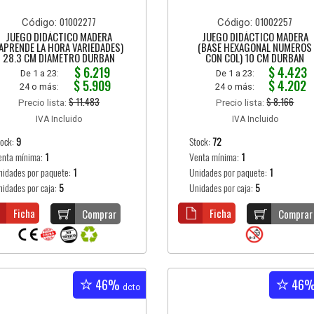
01002277
01002257
Código:
Código:
JUEGO DIDÁCTICO MADERA
JUEGO DIDÁCTICO MADERA
APRENDE LA HORA VARIEDADES)
(BASE HEXAGONAL NUMEROS
28.3 CM DIAMETRO DURBAN
CON COL) 10 CM DURBAN
$ 6.219
$ 4.423
De 1 a 23:
De 1 a 23:
$ 5.909
$ 4.202
24 o más:
24 o más:
$ 11.483
$ 8.166
Precio lista:
Precio lista:
IVA Incluido
IVA Incluido
tock:
9
Stock:
72
enta mínima:
1
Venta mínima:
1
nidades por paquete:
1
Unidades por paquete:
1
nidades por caja:
5
Unidades por caja:
5
Ficha
Ficha
Comprar
Comprar
46%
46
dcto