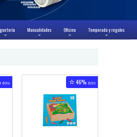
guetería
Manualidades
Oficina
Temporada y regalos
+
+
+
+
%
46%
dcto
dcto