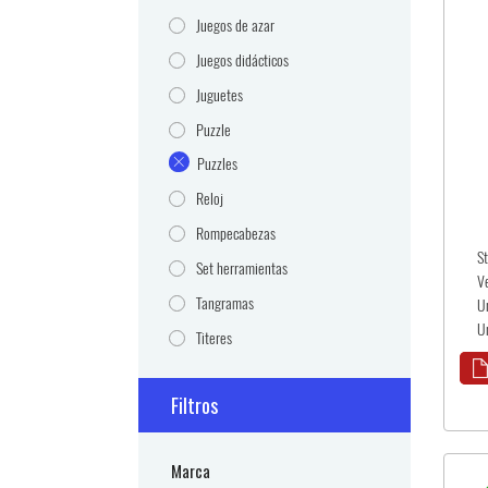
Juegos de azar
Juegos didácticos
Juguetes
Puzzle
Puzzles
Reloj
Rompecabezas
S
Set herramientas
V
Tangramas
U
Un
Titeres
Filtros
Marca