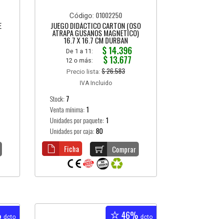
01002250
Código:
E
JUEGO DIDÁCTICO CARTON (OSO
ATRAPA GUSANOS MAGNETICO)
16.7 X 16.7 CM DURBAN
$ 14.396
De 1 a 11:
$ 13.677
12 o más:
$ 26.583
Precio lista:
IVA Incluido
Stock:
7
Venta mínima:
1
Unidades por paquete:
1
Unidades por caja:
80
Ficha
Comprar
%
46%
dcto
dcto