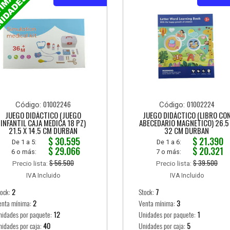
01002246
01002224
Código:
Código:
JUEGO DIDÁCTICO (JUEGO
JUEGO DIDÁCTICO (LIBRO CO
INFANTIL CAJA MEDICA 18 PZ)
ABECEDARIO MAGNETICO) 26.5
21.5 X 14.5 CM DURBAN
32 CM DURBAN
$ 30.595
$ 21.390
De 1 a 5:
De 1 a 6:
$ 29.066
$ 20.321
6 o más:
7 o más:
$ 56.500
$ 39.500
Precio lista:
Precio lista:
IVA Incluido
IVA Incluido
tock:
2
Stock:
7
enta mínima:
2
Venta mínima:
3
nidades por paquete:
12
Unidades por paquete:
1
nidades por caja:
40
Unidades por caja:
5