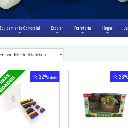
Equipamiento Comercial
Escolar
Ferretería
Hogar
Ju
+
+
+
+
32%
26
dcto