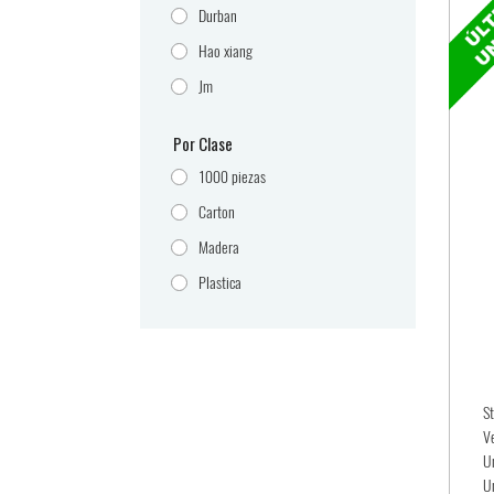
Durban
Hao xiang
Jm
Por Clase
1000 piezas
Carton
Madera
Plastica
S
V
U
U