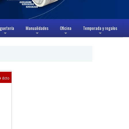
guetería
Manualidades
Oficina
Temporada y regalos
+
+
+
+
%
dcto