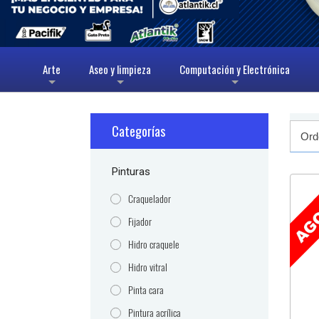
Arte
Aseo y limpieza
Computación y Electrónica
+
+
+
Categorías
Pinturas
Craquelador
Fijador
Hidro craquele
Hidro vitral
Pinta cara
Pintura acrílica