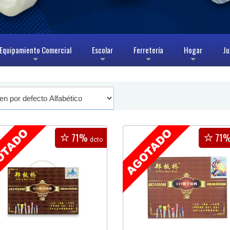
Equipamiento Comercial
Escolar
Ferretería
Hogar
Ju
+
+
+
+
71%
71
dcto