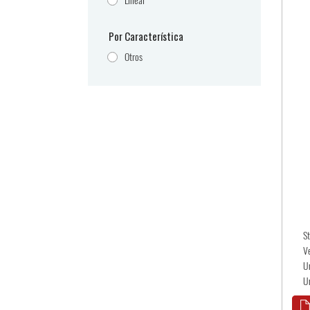
Lineal
Por Característica
Otros
S
V
U
U