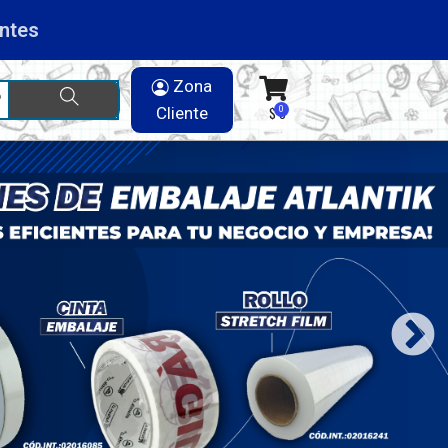
ntes
Zona
Cliente
$ 0
0