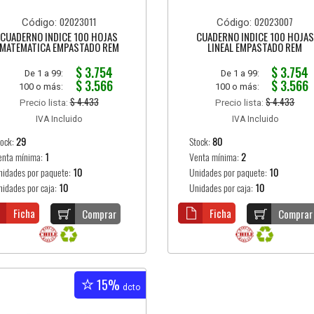
02023011
02023007
Código:
Código:
CUADERNO INDICE 100 HOJAS
CUADERNO INDICE 100 HOJAS
MATEMATICA EMPASTADO REM
LINEAL EMPASTADO REM
$ 3.754
$ 3.754
De 1 a 99:
De 1 a 99:
$ 3.566
$ 3.566
100 o más:
100 o más:
$ 4.433
$ 4.433
Precio lista:
Precio lista:
IVA Incluido
IVA Incluido
tock:
29
Stock:
80
enta mínima:
1
Venta mínima:
2
nidades por paquete:
10
Unidades por paquete:
10
nidades por caja:
10
Unidades por caja:
10
Ficha
Ficha
Comprar
Comprar
15%
dcto