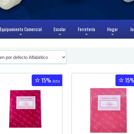
Equipamiento Comercial
Escolar
Ferretería
Hogar
Ju
+
+
+
+
15%
15
dcto