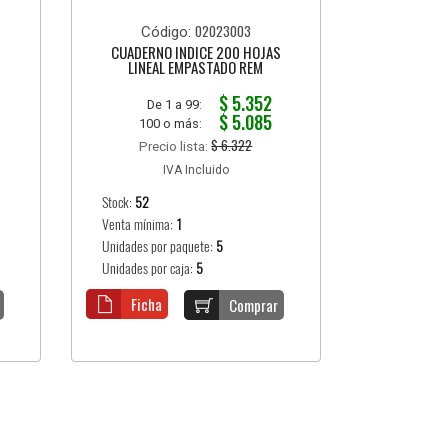
02023003
Código:
CUADERNO INDICE 200 HOJAS
LINEAL EMPASTADO REM
$ 5.352
De 1 a 99:
$ 5.085
100 o más:
$ 6.322
Precio lista:
IVA Incluido
Stock:
52
Venta mínima:
1
Unidades por paquete:
5
Unidades por caja:
5
Ficha
Comprar