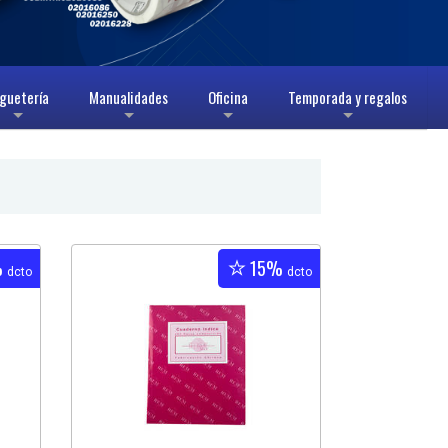
guetería
Manualidades
Oficina
Temporada y regalos
+
+
+
+
%
15%
dcto
dcto