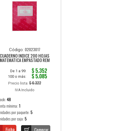
02023017
Código:
CUADERNO INDICE 200 HOJAS
MATEMATICA EMPASTADO REM
$ 5.352
De 1 a 99:
$ 5.085
100 o más:
$ 6.322
Precio lista:
IVA Incluido
tock:
48
enta mínima:
1
nidades por paquete:
5
nidades por caja:
5
Ficha
Comprar