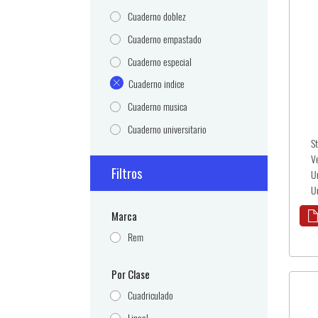
Cuaderno doblez
Cuaderno empastado
Cuaderno especial
Cuaderno indice
Cuaderno musica
Cuaderno universitario
S
V
Filtros
U
U
Marca
Rem
Por Clase
Cuadriculado