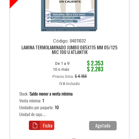
04011032
Código:
LAMINA TERMOLAMINADO JUMBO 085X115 MM 05/125
MIC 100 U ATLANTIK
$ 2.353
De 1 a 9:
$ 2.283
10 o más:
$ 4.166
Precio lista:
IVA Incluido
Stock:
Saldo menor a venta mínima
Venta mínima:
1
Unidades por paquete:
10
Unidad de caja:...
Ficha
Agotado