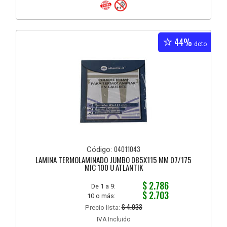
44%
dcto
04011043
Código:
LAMINA TERMOLAMINADO JUMBO 085X115 MM 07/175
MIC 100 U ATLANTIK
$ 2.786
De 1 a 9:
$ 2.703
10 o más:
$ 4.933
Precio lista:
IVA Incluido