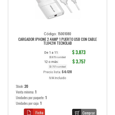
15001080
Código:
CARGADOR IPHONE 2.4AMP 1 PUERTO USB CON CABLE
TL042W TECNOLAB
$ 3.873
De 1 a 11:
$3.873 x unidad
$ 3.757
12 o más:
$3.757 x unidad
$ 6.128
Precio lista:
IVA Incluido
Stock:
20
Venta mínima:
1
Unidades por paquete:
1
Unidades por caja:
1
Ficha
Comprar