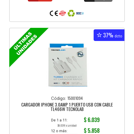
37%
dcto
15001094
Código:
CARGADOR IPHONE 3.0AMP 1 PUERTO USB CON CABLE
TL466W TECNOLAB
$ 6.039
De 1 a 11:
$6.039 x unidad
$ 5.858
12 o más: