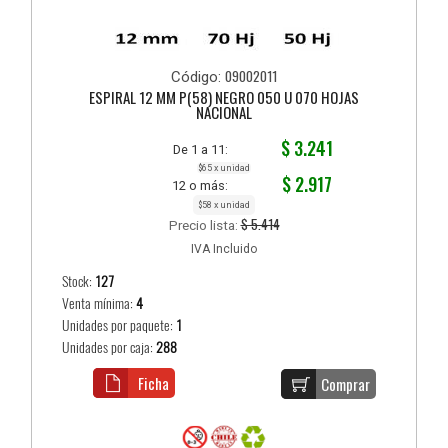
09002011
Código:
ESPIRAL 12 MM P(58) NEGRO 050 U 070 HOJAS
NACIONAL
$ 3.241
De 1 a 11:
$65 x unidad
$ 2.917
12 o más:
$58 x unidad
$ 5.414
Precio lista:
IVA Incluido
Stock:
127
Venta mínima:
4
Unidades por paquete:
1
Unidades por caja:
288
Ficha
Comprar