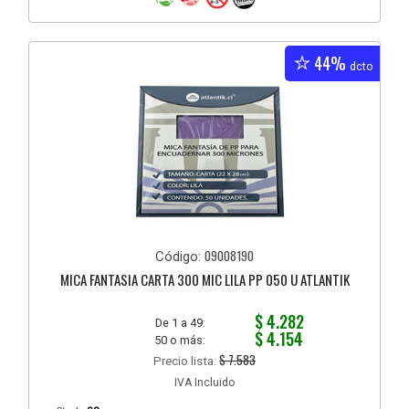
44%
dcto
09008190
Código:
MICA FANTASIA CARTA 300 MIC LILA PP 050 U ATLANTIK
$ 4.282
De 1 a 49:
$ 4.154
50 o más:
$ 7.583
Precio lista:
IVA Incluido