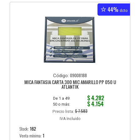
44%
dcto
09008188
Código:
MICA FANTASIA CARTA 300 MIC AMARILLO PP 050 U
ATLANTIK
$ 4.282
De 1 a 49:
$ 4.154
50 o más:
$ 7.583
Precio lista:
IVA Incluido
Stock:
162
Venta mínima:
1