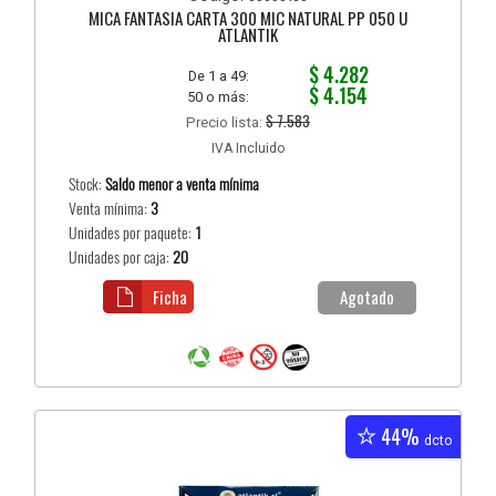
MICA FANTASIA CARTA 300 MIC NATURAL PP 050 U
ATLANTIK
$ 4.282
De 1 a 49:
$ 4.154
50 o más:
$ 7.583
Precio lista:
IVA Incluido
Stock:
Saldo menor a venta mínima
Venta mínima:
3
Unidades por paquete:
1
Unidades por caja:
20
Ficha
Agotado
44%
dcto