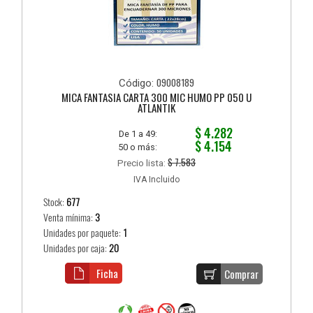
09008189
Código:
MICA FANTASIA CARTA 300 MIC HUMO PP 050 U
ATLANTIK
$ 4.282
De 1 a 49:
$ 4.154
50 o más:
$ 7.583
Precio lista:
IVA Incluido
Stock:
677
Venta mínima:
3
Unidades por paquete:
1
Unidades por caja:
20
Ficha
Comprar