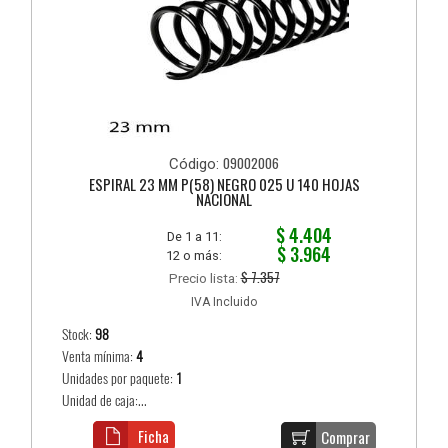
09002006
Código:
ESPIRAL 23 MM P(58) NEGRO 025 U 140 HOJAS
NACIONAL
$ 4.404
De 1 a 11:
$ 3.964
12 o más:
$ 7.357
Precio lista:
IVA Incluido
Stock:
98
Venta mínima:
4
Unidades por paquete:
1
Unidad de caja:...
Ficha
Comprar