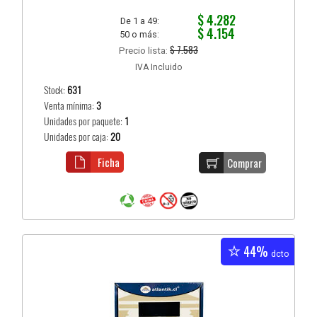
$ 4.282
De 1 a 49:
$ 4.154
50 o más:
$ 7.583
Precio lista:
IVA Incluido
Stock:
631
Venta mínima:
3
Unidades por paquete:
1
Unidades por caja:
20
Ficha
Comprar
44%
dcto