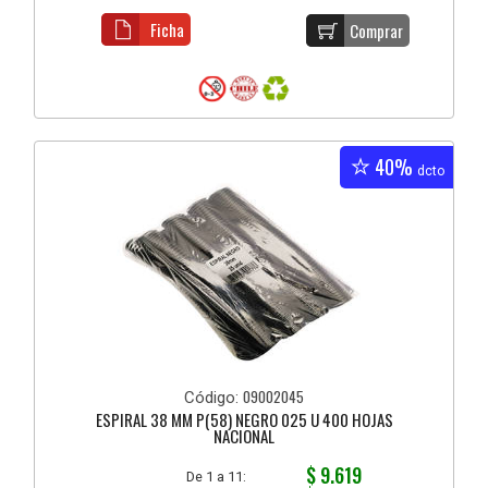
Ficha
Comprar
40%
dcto
09002045
Código:
ESPIRAL 38 MM P(58) NEGRO 025 U 400 HOJAS
NACIONAL
$ 9.619
De 1 a 11: