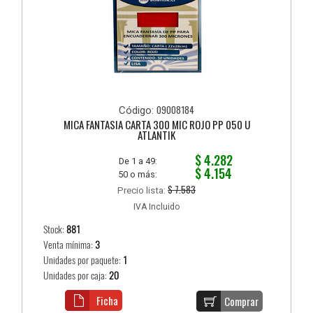
09008184
Código:
MICA FANTASIA CARTA 300 MIC ROJO PP 050 U
ATLANTIK
$ 4.282
De 1 a 49:
$ 4.154
50 o más:
$ 7.583
Precio lista:
IVA Incluido
Stock:
881
Venta mínima:
3
Unidades por paquete:
1
Unidades por caja:
20
Ficha
Comprar