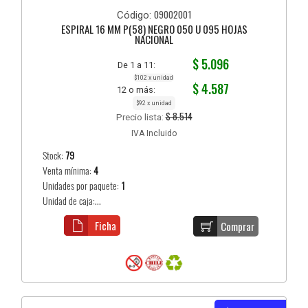
09002001
Código:
ESPIRAL 16 MM P(58) NEGRO 050 U 095 HOJAS
NACIONAL
$ 5.096
De 1 a 11:
$102 x unidad
$ 4.587
12 o más:
$92 x unidad
$ 8.514
Precio lista:
IVA Incluido
Stock:
79
Venta mínima:
4
Unidades por paquete:
1
Unidad de caja:...
Ficha
Comprar