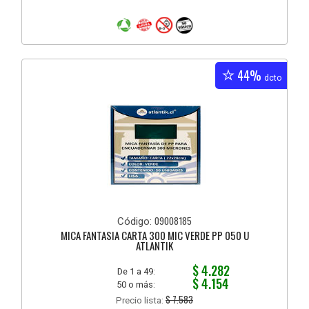
44%
dcto
09008185
Código:
MICA FANTASIA CARTA 300 MIC VERDE PP 050 U
ATLANTIK
$ 4.282
De 1 a 49:
$ 4.154
50 o más:
$ 7.583
Precio lista: