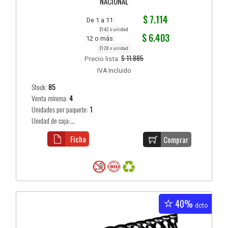
NACIONAL
$ 7.114
De 1 a 11:
$142 x unidad
$ 6.403
12 o más:
$128 x unidad
$ 11.885
Precio lista:
IVA Incluido
Stock:
85
Venta mínima:
4
Unidades por paquete:
1
Unidad de caja:...
Ficha
Comprar
40%
dcto