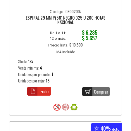
09002007
Código:
ESPIRAL 29 MM P(58) NEGRO 025 U 200 HOJAS
NACIONAL
$ 6.285
De 1 a 11:
$ 5.657
12 o más:
$ 10.500
Precio lista:
IVA Incluido
Stock:
187
Venta mínima:
4
Unidades por paquete:
1
Unidades por caja:
15
Ficha
Comprar
40%
dcto