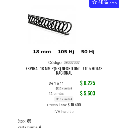
40%
dcto
09002002
Código:
ESPIRAL 18 MM P(58) NEGRO 050 U 105 HOJAS
NACIONAL
$ 6.225
De 1 a 11:
$125 x unidad
$ 5.603
12 o más:
$112 x unidad
$ 10.400
Precio lista:
IVA Incluido
Stock:
85
Venta mínima:
4