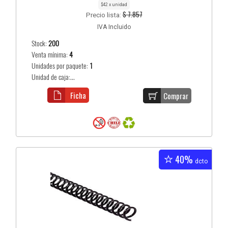
$42 x unidad
$ 7.857
Precio lista:
IVA Incluido
Stock:
200
Venta mínima:
4
Unidades por paquete:
1
Unidad de caja:...
Ficha
Comprar
40%
dcto