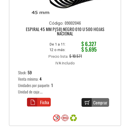
09002046
Código:
ESPIRAL 45 MM P(58) NEGRO 010 U 500 HOJAS
NACIONAL
$ 6.327
De 1 a 11:
$ 5.695
12 o más:
$ 10.571
Precio lista:
IVA Incluido
Stock:
59
Venta mínima:
4
Unidades por paquete:
1
Unidad de caja:...
Ficha
Comprar