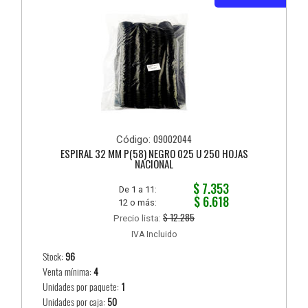
09002044
Código:
ESPIRAL 32 MM P(58) NEGRO 025 U 250 HOJAS
NACIONAL
$ 7.353
De 1 a 11:
$ 6.618
12 o más:
$ 12.285
Precio lista:
IVA Incluido
Stock:
96
Venta mínima:
4
Unidades por paquete:
1
Unidades por caja:
50