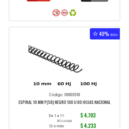
40%
dcto
09002010
Código:
ESPIRAL 10 MM P(58) NEGRO 100 U 60 HOJAS NACIONAL
$ 4.703
De 1 a 11:
$47 x unidad
$ 4.233
12 o más: