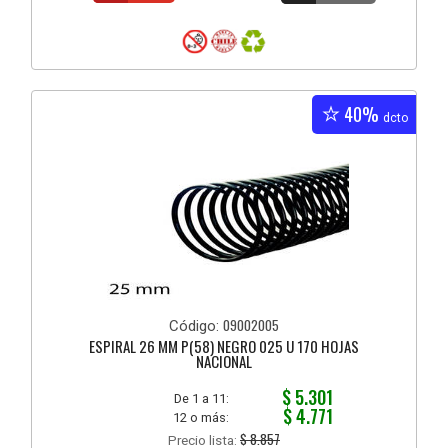
40%
dcto
09002005
Código:
ESPIRAL 26 MM P(58) NEGRO 025 U 170 HOJAS
NACIONAL
$ 5.301
De 1 a 11:
$ 4.771
12 o más:
$ 8.857
Precio lista: