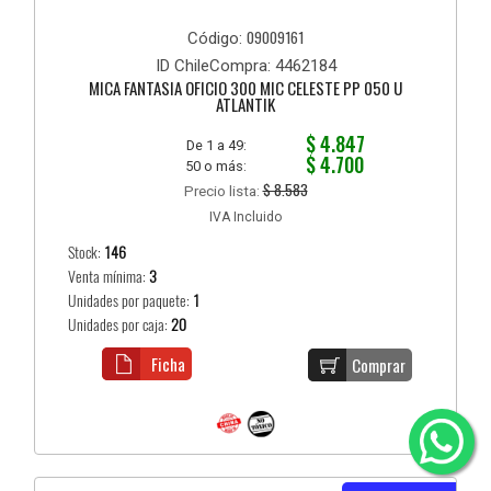
09009161
Código:
ID ChileCompra: 4462184
MICA FANTASIA OFICIO 300 MIC CELESTE PP 050 U
ATLANTIK
$ 4.847
De 1 a 49:
$ 4.700
50 o más:
$ 8.583
Precio lista:
IVA Incluido
Stock:
146
Venta mínima:
3
Unidades por paquete:
1
Unidades por caja:
20
Ficha
Comprar