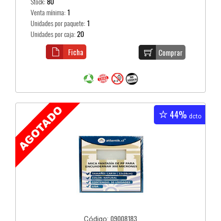
Stock:
80
Venta mínima:
1
Unidades por paquete:
1
Unidades por caja:
20
Ficha
Comprar
44%
dcto
09008183
Código: