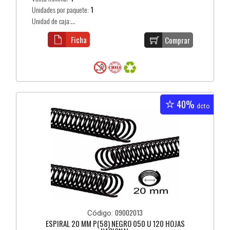
Unidades por paquete:
1
Unidad de caja:...
Ficha
Comprar
40%
dcto
09002013
Código:
ESPIRAL 20 MM P(58) NEGRO 050 U 120 HOJAS