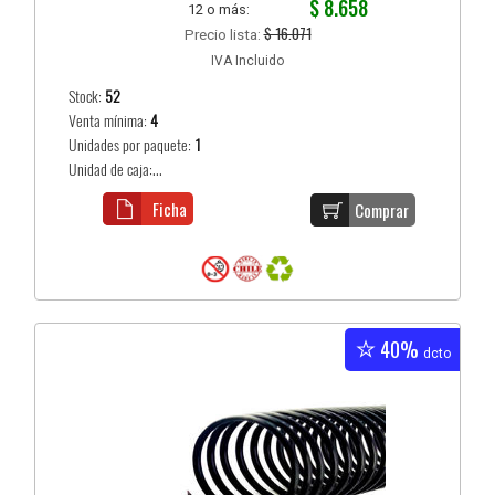
$ 8.658
12 o más:
$ 16.071
Precio lista:
IVA Incluido
Stock:
52
Venta mínima:
4
Unidades por paquete:
1
Unidad de caja:...
Ficha
Comprar
40%
dcto