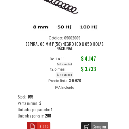
09002009
Código:
ESPIRAL 08 MM P(58) NEGRO 100 U 050 HOJAS
NACIONAL
$ 4.147
De 1 a 11:
$41 x unidad
$ 3.733
12 o más:
$37 x unidad
$ 6.928
Precio lista:
IVA Incluido
Stock:
195
Venta mínima:
3
Unidades por paquete:
1
Unidades por caja:
200
Ficha
Comprar