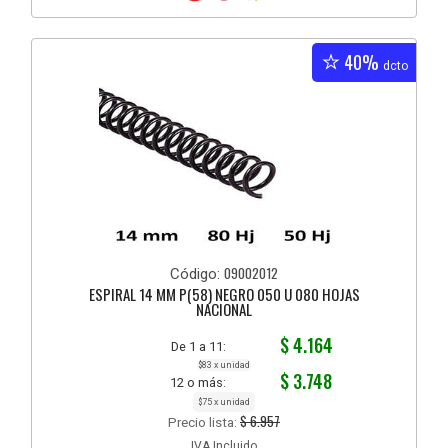
40%
dcto
09002012
Código:
ESPIRAL 14 MM P(58) NEGRO 050 U 080 HOJAS
NACIONAL
$ 4.164
De 1 a 11:
$83 x unidad
$ 3.748
12 o más:
$75 x unidad
$ 6.957
Precio lista:
IVA Incluido