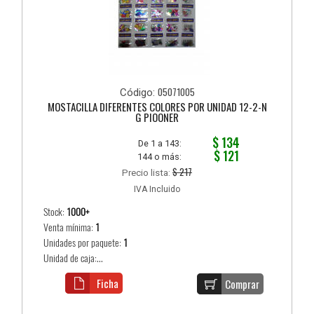
05071005
Código:
MOSTACILLA DIFERENTES COLORES POR UNIDAD 12-2-N
G PIOONER
$ 134
De 1 a 143:
$ 121
144 o más:
$ 217
Precio lista:
IVA Incluido
Stock:
1000+
Venta mínima:
1
Unidades por paquete:
1
Unidad de caja:...
Ficha
Comprar