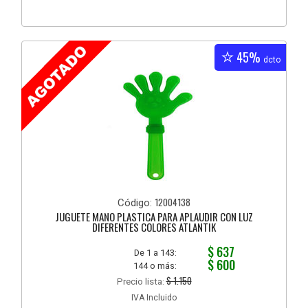
45%
dcto
12004138
Código:
JUGUETE MANO PLASTICA PARA APLAUDIR CON LUZ
DIFERENTES COLORES ATLANTIK
$ 637
De 1 a 143:
$ 600
144 o más:
$ 1.150
Precio lista:
IVA Incluido