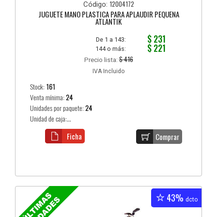
12004172
Código:
JUGUETE MANO PLASTICA PARA APLAUDIR PEQUEÑA
ATLANTIK
$ 231
De 1 a 143:
$ 221
144 o más:
$ 416
Precio lista:
IVA Incluido
Stock:
161
Venta mínima:
24
Unidades por paquete:
24
Unidad de caja:...
Ficha
Comprar
43%
dcto