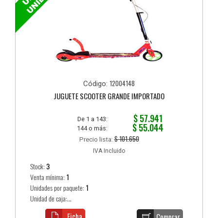
12004148
Código:
JUGUETE SCOOTER GRANDE IMPORTADO
$ 57.941
De 1 a 143:
$ 55.044
144 o más:
$ 101.650
Precio lista:
IVA Incluido
Stock:
3
Venta mínima:
1
Unidades por paquete:
1
Unidad de caja:...
Ficha
Comprar