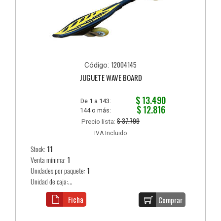
12004145
Código:
JUGUETE WAVE BOARD
$ 13.490
De 1 a 143:
$ 12.816
144 o más:
$ 37.799
Precio lista:
IVA Incluido
Stock:
11
Venta mínima:
1
Unidades por paquete:
1
Unidad de caja:...
Ficha
Comprar