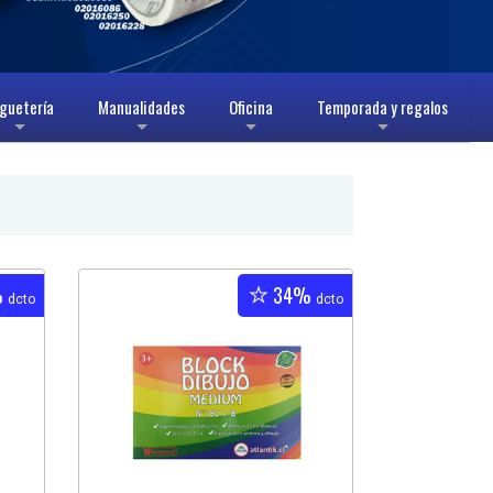
guetería
Manualidades
Oficina
Temporada y regalos
+
+
+
+
%
34%
dcto
dcto