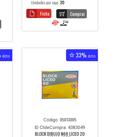
Unidades por caja:
20
Ficha
Comprar
%
33%
dcto
dcto
05013005
Código:
ID ChileCompra: 4383049
BLOCK DIBUJO N60 LICEO 20