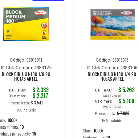
05013011
05013013
Código:
Código:
ID ChileCompra: 4383125
ID ChileCompra: 4383106
BLOCK DIBUJO N180 1/8 20
BLOCK DIBUJO N180 1/4 20
HOJAS ARTEL
HOJAS ARTEL
$ 2.333
$ 5.263
De 1 a 89:
De 1 a 60:
$ 2.217
90 o más:
$263 x unidad
$ 5.106
61 o más:
$ 3.542
Precio lista:
$255 x unidad
IVA Incluido
$ 7.828
Precio lista:
tock:
1000+
IVA Incluido
enta mínima:
10
Stock:
1000+
nidades por paquete:
15
Venta mínima:
10