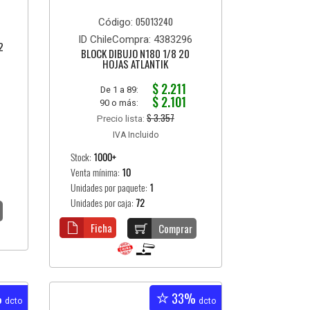
05013240
Código:
ID ChileCompra: 4383296
2
BLOCK DIBUJO N180 1/8 20
HOJAS ATLANTIK
$ 2.211
De 1 a 89:
$ 2.101
90 o más:
$ 3.357
Precio lista:
IVA Incluido
Stock:
1000+
Venta mínima:
10
Unidades por paquete:
1
Unidades por caja:
72
Ficha
Comprar
%
33%
dcto
dcto