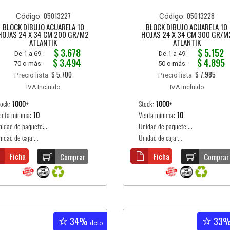
05013227
05013228
Código:
Código:
BLOCK DIBUJO ACUARELA 10
BLOCK DIBUJO ACUARELA 10
HOJAS 24 X 34 CM 200 GR/M2
HOJAS 24 X 34 CM 300 GR/M
ATLANTIK
ATLANTIK
$ 3.678
$ 5.152
De 1 a 69:
De 1 a 49:
$ 3.494
$ 4.895
70 o más:
50 o más:
$ 5.700
$ 7.985
Precio lista:
Precio lista:
IVA Incluido
IVA Incluido
tock:
1000+
Stock:
1000+
enta mínima:
10
Venta mínima:
10
nidad de paquete:...
Unidad de paquete:...
idad de caja:...
Unidad de caja:...
Ficha
Ficha
Comprar
Comprar
34%
33
dcto