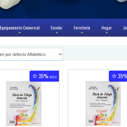
Equipamiento Comercial
Escolar
Ferretería
Hogar
Ju
+
+
+
+
35%
35
dcto