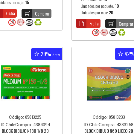
nidades por caja:
15
Unidades por paquete:
10
Ficha
Unidades por caja:
20
Comprar
Ficha
Comprar
29%
42
dcto
05013225
05013233
Código:
Código:
ID ChileCompra: 4384094
ID ChileCompra: 4383258
BLOCK DIBUJO N180 1/8 20
BLOCK DIBUJO N60 LICEO 20