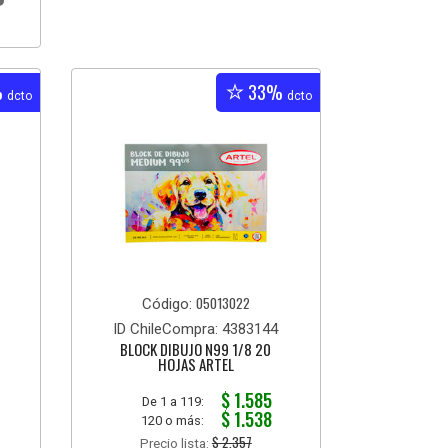
%
33%
dcto
dcto
05013022
Código:
ID ChileCompra: 4383144
BLOCK DIBUJO N99 1/8 20
HOJAS ARTEL
$ 1.585
De 1 a 119:
$ 1.538
120 o más:
$ 2.357
Precio lista: