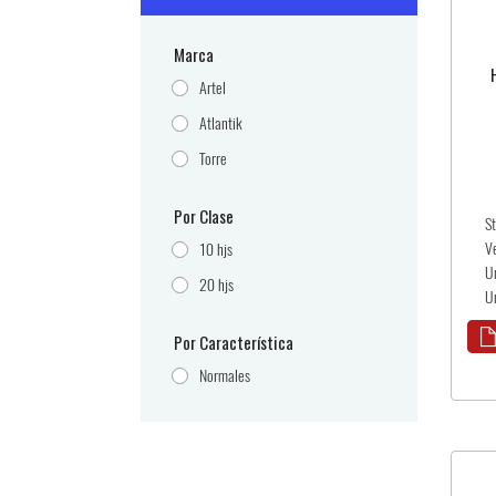
Marca
Artel
Atlantik
Torre
Por Clase
S
V
10 hjs
U
20 hjs
Un
Por Característica
Normales