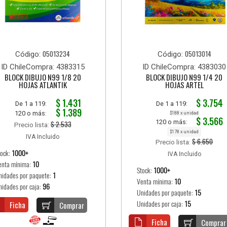
05013234
05013014
Código:
Código:
ID ChileCompra: 4383315
ID ChileCompra: 4383030
BLOCK DIBUJO N99 1/8 20
BLOCK DIBUJO N99 1/4 20
HOJAS ATLANTIK
HOJAS ARTEL
$ 1.431
$ 3.754
De 1 a 119:
De 1 a 119:
$ 1.389
120 o más:
$188 x unidad
$ 3.566
120 o más:
$ 2.533
Precio lista:
$178 x unidad
IVA Incluido
$ 6.650
Precio lista:
tock:
1000+
IVA Incluido
enta mínima:
10
Stock:
1000+
nidades por paquete:
1
Venta mínima:
10
nidades por caja:
96
Unidades por paquete:
15
Ficha
Unidades por caja:
15
Comprar
Ficha
Comprar