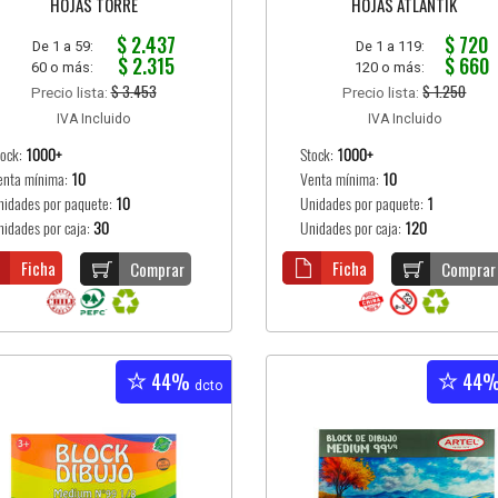
HOJAS TORRE
HOJAS ATLANTIK
$ 2.437
$ 720
De 1 a 59:
De 1 a 119:
$ 2.315
$ 660
60 o más:
120 o más:
$ 3.453
$ 1.250
Precio lista:
Precio lista:
IVA Incluido
IVA Incluido
tock:
1000+
Stock:
1000+
enta mínima:
10
Venta mínima:
10
nidades por paquete:
10
Unidades por paquete:
1
nidades por caja:
30
Unidades por caja:
120
Ficha
Ficha
Comprar
Comprar
44%
44
dcto