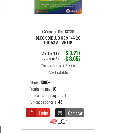
05013238
Código:
BLOCK DIBUJO N99 1/4 20
HOJAS ATLANTIK
$ 3.217
De 1 a 119:
$ 3.057
120 o más:
$ 4.985
Precio lista:
IVA Incluido
Stock:
1000+
Venta mínima:
10
Unidades por paquete:
1
Unidades por caja:
48
Ficha
Comprar