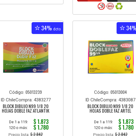
34%
34
dcto
05013239
05013004
Código:
Código:
ID ChileCompra: 4383277
ID ChileCompra: 4383087
BLOCK DIBUJO N99 1/8 20
BLOCK DIBUJO N99 1/8 20
HOJAS DOBLE FAZ ATLANTIK
HOJAS DOBLE FAZ ARTEL
$ 1.873
$ 1.873
De 1 a 119:
De 1 a 119:
$ 1.780
$ 1.780
120 o más:
120 o más:
$ 2.842
$ 2.842
Precio lista:
Precio lista: