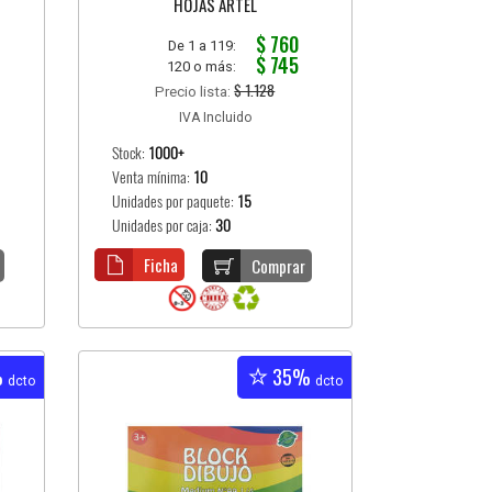
HOJAS ARTEL
$ 760
De 1 a 119:
$ 745
120 o más:
$ 1.128
Precio lista:
IVA Incluido
Stock:
1000+
Venta mínima:
10
Unidades por paquete:
15
Unidades por caja:
30
Ficha
Comprar
%
35%
dcto
dcto