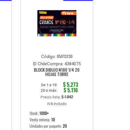
05013230
Código:
ID ChileCompra: 4384075
BLOCK DIBUJO N180 1/4 20
HOJAS TORRE
$ 5.273
De 1 a 19:
$ 5.116
20 o más:
$ 7.842
Precio lista:
IVA Incluido
Stock:
1000+
Venta mínima:
10
Unidades por paquete:
20