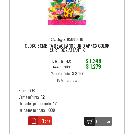
05009618
Código:
GLOBO BOMBITA DE AGUA 100 UNID APROX COLOR
SURTIDOS ATLANTIK
$ 1.346
De 1 a 143:
$ 1.279
144 o más:
$ 2.128
Precio lista:
IVA Incluido
Stock:
603
Venta mínima:
12
Unidades por paquete:
12
Unidades por caja:
1000
Ficha
Comprar