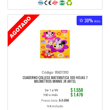
30%
dcto
05027203
Código:
CUADERNO COLLEGE MATEMATICA 100 HOJAS 7
MILÍMETROS MINNIE JR ARTEL
$ 1.550
De 1 a 99:
$ 1.476
100 o más:
$ 2.200
Precio lista:
IVA Incluido