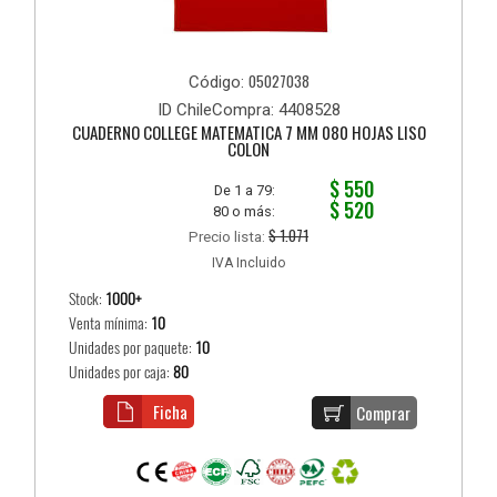
05027038
Código:
ID ChileCompra: 4408528
CUADERNO COLLEGE MATEMATICA 7 MM 080 HOJAS LISO
COLON
$ 550
De 1 a 79:
$ 520
80 o más:
$ 1.071
Precio lista:
IVA Incluido
Stock:
1000+
Venta mínima:
10
Unidades por paquete:
10
Unidades por caja:
80
Ficha
Comprar