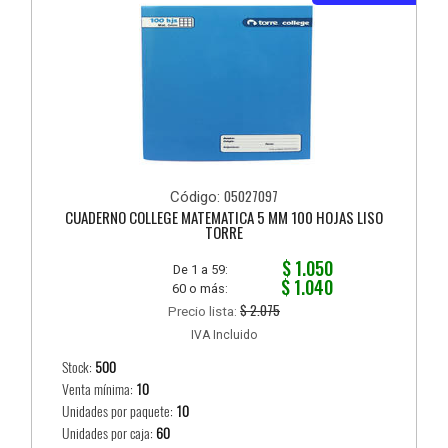
05027097
Código:
CUADERNO COLLEGE MATEMATICA 5 MM 100 HOJAS LISO
TORRE
$ 1.050
De 1 a 59:
$ 1.040
60 o más:
$ 2.075
Precio lista:
IVA Incluido
Stock:
500
Venta mínima:
10
Unidades por paquete:
10
Unidades por caja:
60