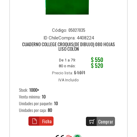
05027035
Código:
ID ChileCompra: 4408224
CUADERNO COLLEGE CROQUIS(DE DIBUJO) 080 HOJAS
LISO COLON
$ 550
De 1 a 79:
$ 520
80 o más:
$ 1.071
Precio lista:
IVA Incluido
Stock:
1000+
Venta mínima:
10
Unidades por paquete:
10
Unidades por caja:
80
Ficha
Comprar