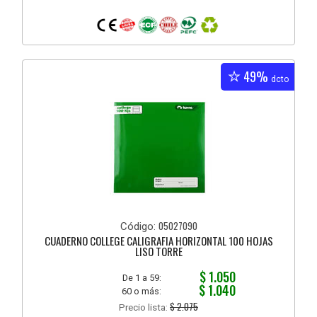
49%
dcto
05027090
Código:
CUADERNO COLLEGE CALIGRAFIA HORIZONTAL 100 HOJAS
LISO TORRE
$ 1.050
De 1 a 59:
$ 1.040
60 o más:
$ 2.075
Precio lista: