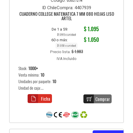
Código:
ID ChileCompra: 4407939
CUADERNO COLLEGE MATEMATICA 7 MM 080 HOJAS LISO
ARTEL
$ 1.095
De 1 a 59:
$1.095 x unidad
$ 1.050
60 o más:
$1.050 x unidad
$ 1.983
Precio lista:
IVA Incluido
Stock:
1000+
Venta mínima:
10
Unidades por paquete:
10
Unidad de caja:...
Ficha
Comprar