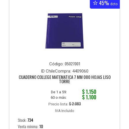
45%
dcto
05027001
Código:
ID ChileCompra: 4409060
CUADERNO COLLEGE MATEMATICA 7 MM 080 HOJAS LISO
TORRE
$ 1.150
De 1 a 59:
$ 1.100
60 o más:
$ 2.083
Precio lista:
IVA Incluido
Stock:
734
Venta mínima:
10