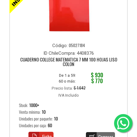
05027184
Código:
ID ChileCompra: 4408376
CUADERNO COLLEGE MATEMATICA 7 MM 100 HOJAS LISO
COLON
$ 930
De 1 a 59:
$ 770
60 o más:
$ 1.642
Precio lista:
IVA Incluido
Stock:
1000+
Venta mínima:
10
Unidades por paquete:
10
Unidades por caja:
60
Ficha
Comprar