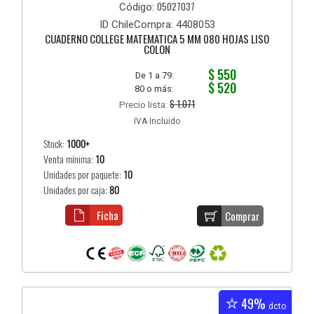
05027037
Código:
ID ChileCompra: 4408053
CUADERNO COLLEGE MATEMATICA 5 MM 080 HOJAS LISO
COLON
$ 550
De 1 a 79:
$ 520
80 o más:
$ 1.071
Precio lista:
IVA Incluido
Stock:
1000+
Venta mínima:
10
Unidades por paquete:
10
Unidades por caja:
80
Ficha
Comprar
49%
dcto