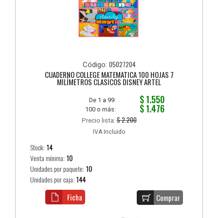
05027204
Código:
CUADERNO COLLEGE MATEMATICA 100 HOJAS 7
MILÍMETROS CLASICOS DISNEY ARTEL
$ 1.550
De 1 a 99:
$ 1.476
100 o más:
$ 2.200
Precio lista:
IVA Incluido
Stock:
14
Venta mínima:
10
Unidades por paquete:
10
Unidades por caja:
144
Ficha
Comprar