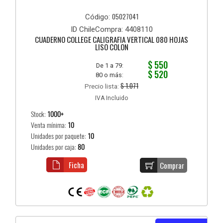
05027041
Código:
ID ChileCompra: 4408110
CUADERNO COLLEGE CALIGRAFIA VERTICAL 080 HOJAS
LISO COLON
$ 550
De 1 a 79:
$ 520
80 o más:
$ 1.071
Precio lista:
IVA Incluido
Stock:
1000+
Venta mínima:
10
Unidades por paquete:
10
Unidades por caja:
80
Ficha
Comprar