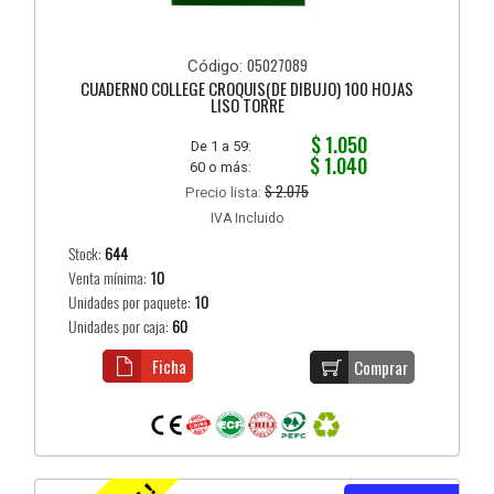
05027089
Código:
CUADERNO COLLEGE CROQUIS(DE DIBUJO) 100 HOJAS
LISO TORRE
$ 1.050
De 1 a 59:
$ 1.040
60 o más:
$ 2.075
Precio lista:
IVA Incluido
Stock:
644
Venta mínima:
10
Unidades por paquete:
10
Unidades por caja:
60
Ficha
Comprar