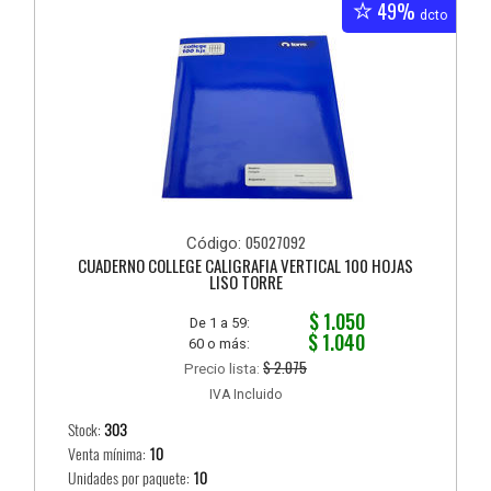
49%
dcto
05027092
Código:
CUADERNO COLLEGE CALIGRAFIA VERTICAL 100 HOJAS
LISO TORRE
$ 1.050
De 1 a 59:
$ 1.040
60 o más:
$ 2.075
Precio lista:
IVA Incluido
Stock:
303
Venta mínima:
10
Unidades por paquete:
10