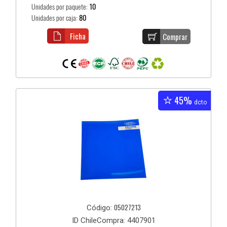
Unidades por paquete:
10
Unidades por caja:
80
Ficha
Comprar
45%
dcto
05027213
Código:
ID ChileCompra: 4407901