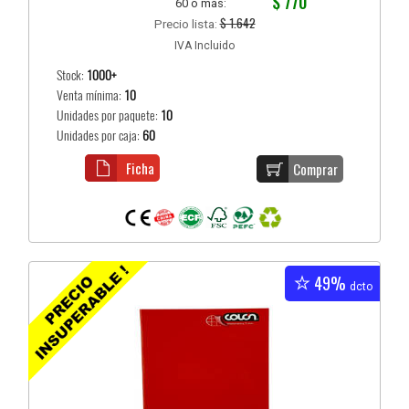
$ 770
60 o más:
$ 1.642
Precio lista:
IVA Incluido
Stock:
1000+
Venta mínima:
10
Unidades por paquete:
10
Unidades por caja:
60
Ficha
Comprar
49%
dcto