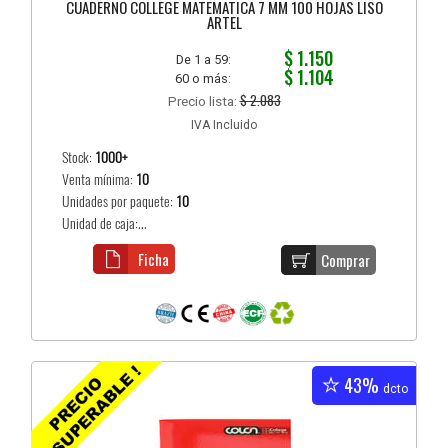
CUADERNO COLLEGE MATEMATICA 7 MM 100 HOJAS LISO
ARTEL
$ 1.150
De 1 a 59:
$ 1.104
60 o más:
$ 2.083
Precio lista:
IVA Incluido
Stock:
1000+
Venta mínima:
10
Unidades por paquete:
10
Unidad de caja:...
Ficha
Comprar
43%
dcto