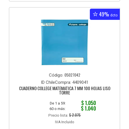
49%
dcto
05027042
Código:
ID ChileCompra: 4409041
CUADERNO COLLEGE MATEMATICA 7 MM 100 HOJAS LISO
TORRE
$ 1.050
De 1 a 59:
$ 1.040
60 o más:
$ 2.075
Precio lista:
IVA Incluido