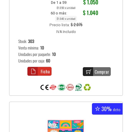
$ 1.050
De 1 a 59:
$1.050 x unidad
$ 1.040
60 o más:
$1.040 x unidad
$ 2.075
Precio lista:
IVA Incluido
Stock:
303
Venta mínima:
10
Unidades por paquete:
10
Unidades por caja:
60
Ficha
Comprar
30%
dcto