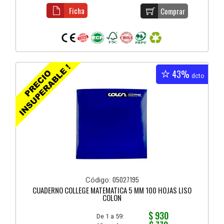
Ficha
Comprar
43%
dcto
05027195
Código:
CUADERNO COLLEGE MATEMATICA 5 MM 100 HOJAS LISO
COLON
$ 930
De 1 a 59: