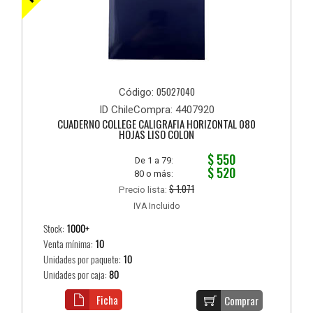
05027040
Código:
ID ChileCompra: 4407920
CUADERNO COLLEGE CALIGRAFIA HORIZONTAL 080
HOJAS LISO COLON
$ 550
De 1 a 79:
$ 520
80 o más:
$ 1.071
Precio lista:
IVA Incluido
Stock:
1000+
Venta mínima:
10
Unidades por paquete:
10
Unidades por caja:
80
Ficha
Comprar