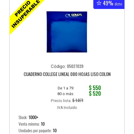
49%
dcto
05027039
Código:
CUADERNO COLLEGE LINEAL 080 HOJAS LISO COLON
$ 550
De 1 a 79:
$ 520
80 o más:
$ 1.071
Precio lista:
IVA Incluido
Stock:
1000+
Venta mínima:
10
Unidades por paquete:
10