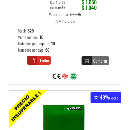
$ 1.050
De 1 a 59:
$ 1.040
60 o más:
$ 2.075
Precio lista:
IVA Incluido
Stock:
829
Venta mínima:
10
Unidades por paquete:
10
Unidades por caja:
60
Ficha
Comprar
49%
dcto