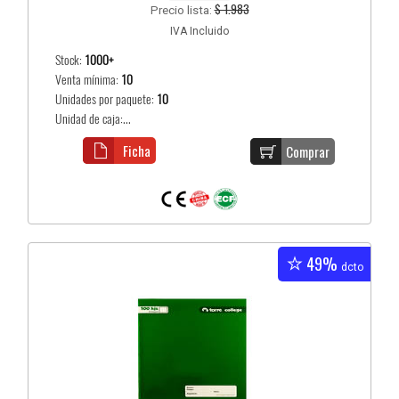
$ 1.983
Precio lista:
IVA Incluido
Stock:
1000+
Venta mínima:
10
Unidades por paquete:
10
Unidad de caja:...
Ficha
Comprar
49%
dcto