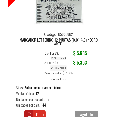
05055882
Código:
MARCADOR LETTERING 12 PUNTAS (0.01-4.0) NEGRO
ARTEL
$ 5.635
De 1 a 23:
$470 x unidad
$ 5.353
24 o más:
$446 x unidad
$ 7.986
Precio lista:
IVA Incluido
Stock:
Saldo menor a venta mínima
Venta mínima:
12
Unidades por paquete:
12
Unidades por caja:
144
Ficha
Agotado