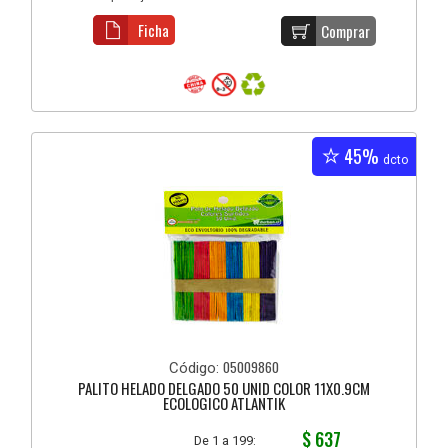
Ficha
Comprar
45%
dcto
05009860
Código:
PALITO HELADO DELGADO 50 UNID COLOR 11X0.9CM
ECOLOGICO ATLANTIK
$ 637
De 1 a 199: