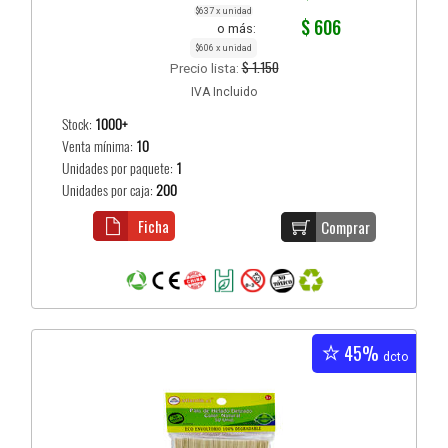
$637 x unidad
$ 606
o más:
$606 x unidad
$ 1.150
Precio lista:
IVA Incluido
Stock:
1000+
Venta mínima:
10
Unidades por paquete:
1
Unidades por caja:
200
Ficha
Comprar
45%
dcto