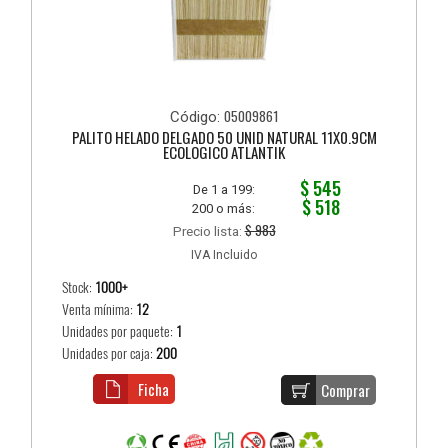
05009861
Código:
PALITO HELADO DELGADO 50 UNID NATURAL 11X0.9CM
ECOLOGICO ATLANTIK
$ 545
De 1 a 199:
$ 518
200 o más:
$ 983
Precio lista:
IVA Incluido
Stock:
1000+
Venta mínima:
12
Unidades por paquete:
1
Unidades por caja:
200
Ficha
Comprar