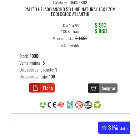
05009863
Código:
PALITO HELADO ANCHO 50 UNID NATURAL 15X1.7CM
ECOLOGICO ATLANTIK
$ 913
De 1 a 99:
$ 868
100 o más:
$ 1.650
Precio lista:
IVA Incluido
Stock:
1000+
Venta mínima:
5
Unidades por paquete:
1
Unidades por caja:
100
Ficha
Comprar
31%
dcto