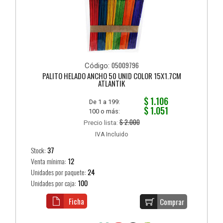
05009796
Código:
PALITO HELADO ANCHO 50 UNID COLOR 15X1.7CM
ATLANTIK
$ 1.106
De 1 a 199:
$ 1.051
100 o más:
$ 2.000
Precio lista:
IVA Incluido
Stock:
37
Venta mínima:
12
Unidades por paquete:
24
Unidades por caja:
100
Ficha
Comprar