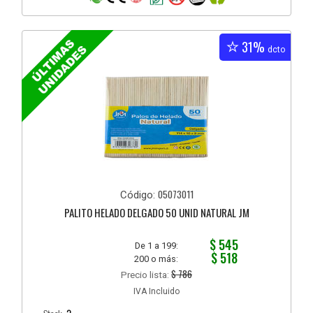
31%
dcto
05073011
Código:
PALITO HELADO DELGADO 50 UNID NATURAL JM
$ 545
De 1 a 199:
$ 518
200 o más:
$ 786
Precio lista:
IVA Incluido