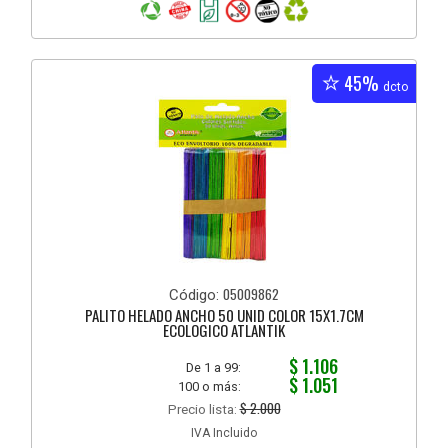
45%
dcto
05009862
Código:
PALITO HELADO ANCHO 50 UNID COLOR 15X1.7CM
ECOLOGICO ATLANTIK
$ 1.106
De 1 a 99:
$ 1.051
100 o más:
$ 2.000
Precio lista:
IVA Incluido