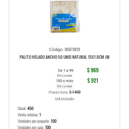
05073013
Código:
PALITO HELADO ANCHO 50 UNID NATURAL 15X1.8CM JM
$ 969
De 1 a 99:
$19 x unidad
$ 921
100 o más:
$18 x unidad
$ 1.400
Precio lista:
IVA Incluido
Stock:
450
Venta mínima:
1
Unidades por paquete:
100
Unidades por caja:
100