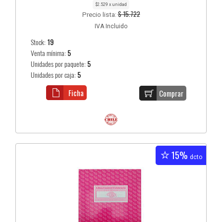
$2.529 x unidad
$ 15.722
Precio lista:
IVA Incluido
Stock:
19
Venta mínima:
5
Unidades por paquete:
5
Unidades por caja:
5
Ficha
Comprar
15%
dcto