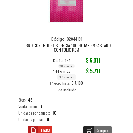
02044191
Código:
LIBRO CONTROL EXISTENCIA 100 HOJAS EMPASTADO
CON FOLIO REM
$ 6.011
De 1 a 143:
$60 x unidad
$ 5.711
144 o más:
$57 x unidad
$ 7.100
Precio lista:
IVA Incluido
Stock:
49
Venta mínima:
1
Unidades por paquete:
10
Unidades por caja:
10
Ficha
Comprar