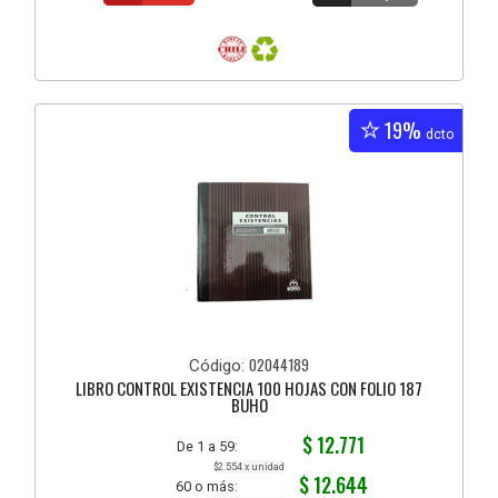
19%
dcto
02044189
Código:
LIBRO CONTROL EXISTENCIA 100 HOJAS CON FOLIO 187
BUHO
$ 12.771
De 1 a 59:
$2.554 x unidad
$ 12.644
60 o más: