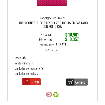
02044221
Código:
LIBRO CONTROL EXISTENCIA 200 HOJAS EMPASTADO
CON FOLIO REM
$ 10.901
De 1 a 143:
$ 10.357
144 o más:
$ 12.877
Precio lista:
IVA Incluido
Stock:
35
Venta mínima:
1
Unidades por paquete:
5
Unidades por caja:
5
Ficha
Comprar