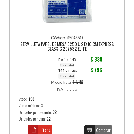
05045517
Código:
SERVILLETA PAPEL DE MESA 0250 U 21X10 CM EXPRESS
CLASSIC 207532 ELITE
$ 838
De 1 a 143:
$3 x unidad
$ 796
144 o más:
$3 x unidad
$ 1.112
Precio lista:
IVA Incluido
Stock:
198
Venta mínima:
3
Unidades por paquete:
72
Unidades por caja:
72
Ficha
Comprar