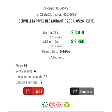
05045427
Código:
ID ChileCompra: 4624963
SERVILLETA PAPEL RESTAURANT 0200 U 85261 ELITE
$ 3.010
De 1 a 251:
$15 x unidad
$ 2.860
252 o más:
$14 x unidad
$ 4.000
Precio lista:
IVA Incluido
Stock:
97
Venta mínima:
4
Unidades por paquete:
12
Unidades por caja:
12
Ficha
Comprar