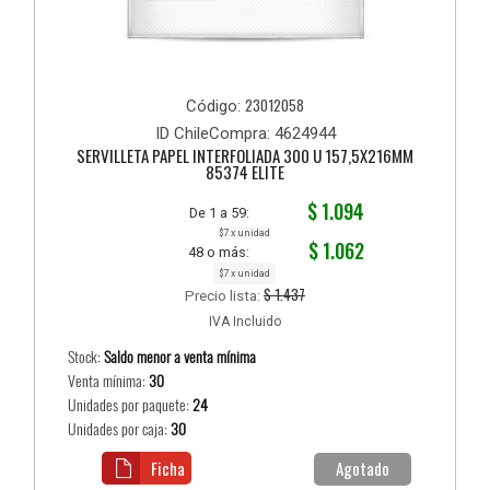
23012058
Código:
ID ChileCompra: 4624944
SERVILLETA PAPEL INTERFOLIADA 300 U 157,5X216MM
85374 ELITE
$ 1.094
De 1 a 59:
$7 x unidad
$ 1.062
48 o más:
$7 x unidad
$ 1.437
Precio lista:
IVA Incluido
Stock:
Saldo menor a venta mínima
Venta mínima:
30
Unidades por paquete:
24
Unidades por caja:
30
Ficha
Agotado