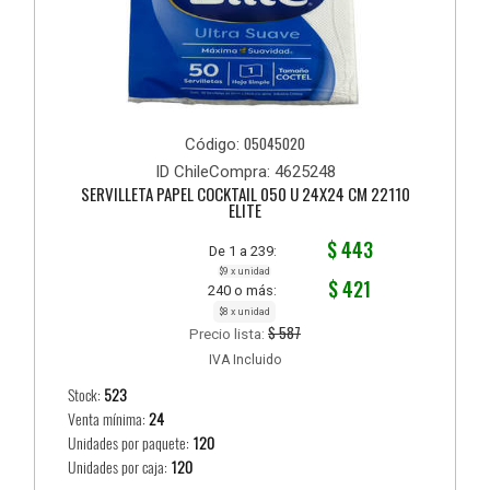
05045020
Código:
ID ChileCompra: 4625248
SERVILLETA PAPEL COCKTAIL 050 U 24X24 CM 22110
ELITE
$ 443
De 1 a 239:
$9 x unidad
$ 421
240 o más:
$8 x unidad
$ 587
Precio lista:
IVA Incluido
Stock:
523
Venta mínima:
24
Unidades por paquete:
120
Unidades por caja:
120