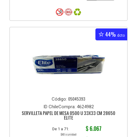
44%
dcto
05045393
Código:
ID ChileCompra: 4624982
SERVILLETA PAPEL DE MESA 0500 U 33X33 CM 28650
ELITE
$ 6.067
De 1 a 71:
$40 x unidad