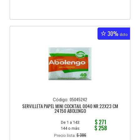
30%
dcto
05045242
Código:
SERVILLETA PAPEL MINI COCKTAIL 0040 NR 22X23 CM
24150 ABOLENGO
$ 271
De 1 a 143:
$ 258
144 o más:
$ 386
Precio lista: