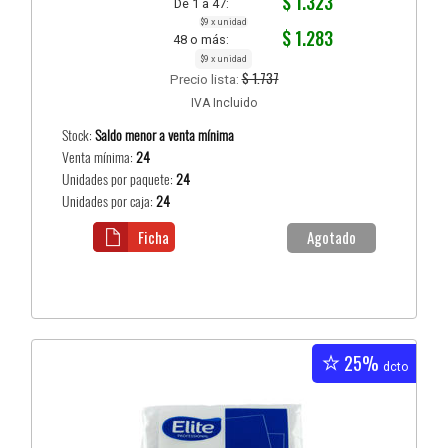
$ 1.323
De 1 a 47:
$9 x unidad
$ 1.283
48 o más:
$9 x unidad
$ 1.737
Precio lista:
IVA Incluido
Stock:
Saldo menor a venta mínima
Venta mínima:
24
Unidades por paquete:
24
Unidades por caja:
24
Ficha
Agotado
25%
dcto