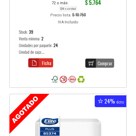
$ 5.764
72 o más:
$38 x unidad
$ 10.750
Precio lista:
IVA Incluido
Stock:
39
Venta mínima:
2
Unidades por paquete:
24
Unidad de caja:...
Ficha
Comprar
24%
dcto