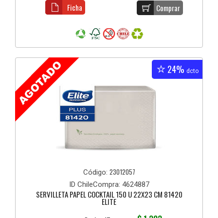
Ficha
Comprar
24%
dcto
23012057
Código:
ID ChileCompra: 4624887
SERVILLETA PAPEL COCKTAIL 150 U 22X23 CM 81420
ELITE