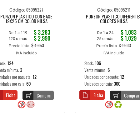
05095227
05095211
Código:
Código:
PUNZON PLÁSTICO CON BASE
PUNZON PLÁSTICO DIFERENTE
19X25 CM COLOR NILSA
COLORES NILSA
$ 3.283
$ 1.083
De 1 a 119:
De 1 a 24:
$ 2.990
$ 1.029
120 o más:
25 o más:
$ 4.653
$ 1.533
Precio lista:
Precio lista:
IVA Incluido
IVA Incluido
tock:
124
Stock:
106
enta mínima:
3
Venta mínima:
6
nidades por paquete:
12
Unidades por paquete:
12
nidades por caja:
60
Unidades por caja:
300
Ficha
Ficha
Comprar
Comprar