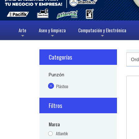
Arte
Aseo y limpieza
Computación y Electrónica
+
+
+
Categorías
Punzón
Plástico
Filtros
Marca
Atlantik