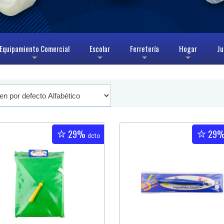
Equipamiento Comercial
Escolar
Ferretería
Hogar
Ju
+
+
+
+
29%
29
dcto