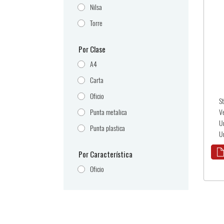
Nilsa
Torre
Por Clase
A4
Carta
Oficio
S
Punta metalica
V
U
Punta plastica
U
Por Característica
Oficio