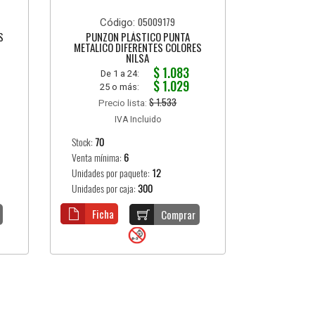
05009179
Código:
S
PUNZON PLÁSTICO PUNTA
METALICO DIFERENTES COLORES
NILSA
$ 1.083
De 1 a 24:
$ 1.029
25 o más:
$ 1.533
Precio lista:
IVA Incluido
Stock:
70
Venta mínima:
6
Unidades por paquete:
12
Unidades por caja:
300
Ficha
Comprar