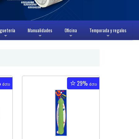
guetería
Manualidades
Oficina
Temporada y regalos
+
+
+
+
%
29%
dcto
dcto