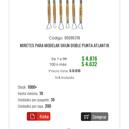
05095310
Código:
MIRETES PARA MODELAR 06UN DOBLE PUNTA ATLANTIK
$ 4.876
De 1 a 99:
$ 4.632
100 o más:
$ 8.816
Precio lista:
IVA Incluido
Stock:
1000+
Venta mínima:
10
Unidades por paquete:
10
Unidades por caja:
200
Ficha
Comprar