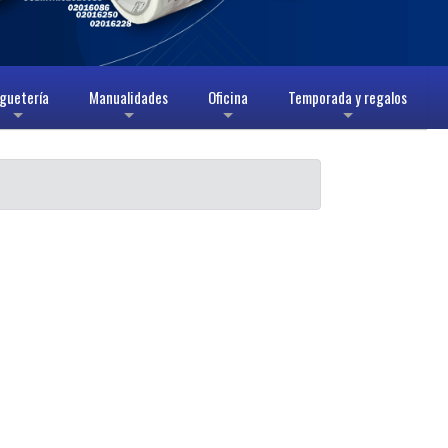
guetería
Manualidades
Oficina
Temporada y regalos
+
+
+
+