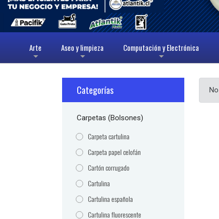
Arte
Aseo y limpieza
Computación y Electrónica
+
+
+
Categorías
No
Carpetas (Bolsones)
Carpeta cartulina
Carpeta papel celofán
Cartón corrugado
Cartulina
Cartulina española
Cartulina fluorescente