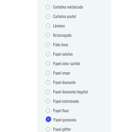
Cartulina metalizada
Cartulina pastel
Láminas
M/corrugado
Paño lenci
Papel celofan
Papel color surtido
Papel crepe
Papel diamante
Papel diamante/vegetal
Papel entretenido
Papel fluor
Papel gamusina
Papel glitter