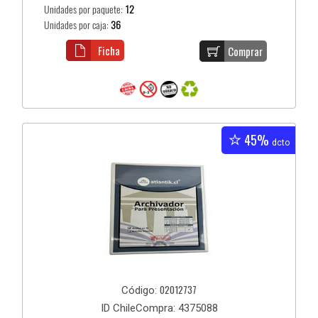
Unidades por paquete:
12
Unidades por caja:
36
Ficha
Comprar
45%
dcto
02012737
Código:
ID ChileCompra: 4375088