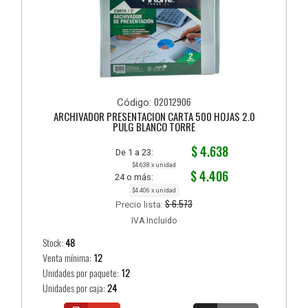
02012906
Código:
ARCHIVADOR PRESENTACION CARTA 500 HOJAS 2.0
PULG BLANCO TORRE
$ 4.638
De 1 a 23:
$4.638 x unidad
$ 4.406
24 o más:
$4.406 x unidad
$ 6.573
Precio lista:
IVA Incluido
Stock:
48
Venta mínima:
12
Unidades por paquete:
12
Unidades por caja:
24