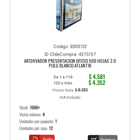
02012732
Código:
ID ChileCompra: 4375107
ARCHIVADOR PRESENTACION OFICIO 500 HOJAS 2.0
PULG BLANCO ATLANTIK
$ 4.581
De 1 a 119:
$ 4.352
120 o más:
$ 8.283
Precio lista:
IVA Incluido
Stock:
1000+
Venta mínima:
4
Unidades por paquete:
1
Unidades por caja:
12
Ficha
Comprar