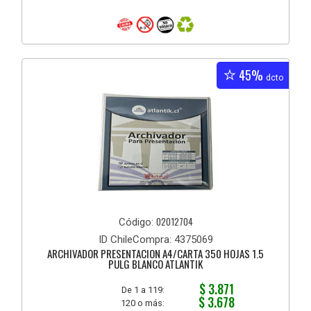
45%
dcto
02012704
Código:
ID ChileCompra: 4375069
ARCHIVADOR PRESENTACION A4/CARTA 350 HOJAS 1.5
PULG BLANCO ATLANTIK
$ 3.871
De 1 a 119:
$ 3.678
120 o más: