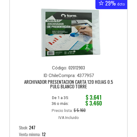
29%
dcto
02012903
Código:
ID ChileCompra: 4377957
ARCHIVADOR PRESENTACION CARTA 120 HOJAS 0.5
PULG BLANCO TORRE
$ 3.641
De 1 a 35:
$ 3.460
36 o más:
$ 5.160
Precio lista:
IVA Incluido
Stock:
247
Venta mínima:
12