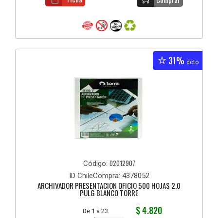
31%
dcto
02012907
Código:
ID ChileCompra: 4378052
ARCHIVADOR PRESENTACION OFICIO 500 HOJAS 2.0
PULG BLANCO TORRE
$ 4.820
De 1 a 23: