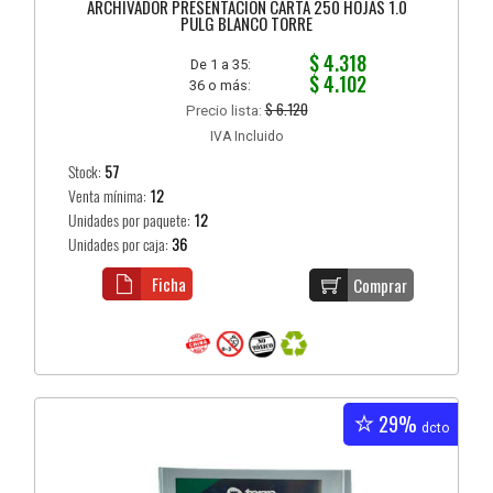
ARCHIVADOR PRESENTACION CARTA 250 HOJAS 1.0
PULG BLANCO TORRE
$ 4.318
De 1 a 35:
$ 4.102
36 o más:
$ 6.120
Precio lista:
IVA Incluido
Stock:
57
Venta mínima:
12
Unidades por paquete:
12
Unidades por caja:
36
Ficha
Comprar
29%
dcto