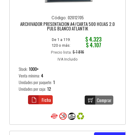
02012705
Código:
ARCHIVADOR PRESENTACION A4/CARTA 500 HOJAS 2.0
PULG BLANCO ATLANTIK
$ 4.323
De 1 a 119:
$ 4.107
120 o más:
$ 7.816
Precio lista:
IVA Incluido
Stock:
1000+
Venta mínima:
4
Unidades por paquete:
1
Unidades por caja:
12
Ficha
Comprar