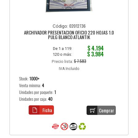
02012736
Código:
ARCHIVADOR PRESENTACION OFICIO 220 HOJAS 1.0
PULG BLANCO ATLANTIK
$ 4.194
De 1 a 119:
$ 3.984
120 o más:
$ 7.583
Precio lista:
IVA Incluido
Stock:
1000+
Venta mínima:
4
Unidades por paquete:
1
Unidades por caja:
40
Ficha
Comprar