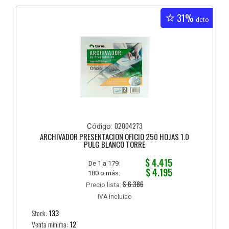
31%
dcto
02004273
Código:
ARCHIVADOR PRESENTACION OFICIO 250 HOJAS 1.0
PULG BLANCO TORRE
$ 4.415
De 1 a 179:
$ 4.195
180 o más:
$ 6.386
Precio lista:
IVA Incluido
Stock:
133
Venta mínima:
12