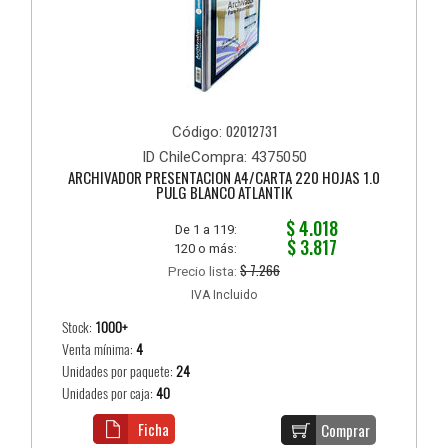
02012731
Código:
ID ChileCompra: 4375050
ARCHIVADOR PRESENTACION A4/CARTA 220 HOJAS 1.0
PULG BLANCO ATLANTIK
$ 4.018
De 1 a 119:
$ 3.817
120 o más:
$ 7.266
Precio lista:
IVA Incluido
Stock:
1000+
Venta mínima:
4
Unidades por paquete:
24
Unidades por caja:
40
Ficha
Comprar