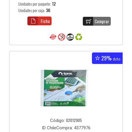
Unidades por paquete:
12
Unidades por caja:
36
Ficha
Comprar
29%
dcto
02012905
Código:
ID ChileCompra: 4377976