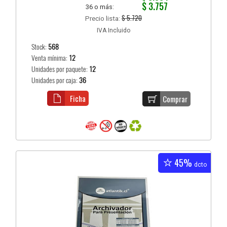
$ 3.757
36 o más:
$ 5.720
Precio lista:
IVA Incluido
Stock:
568
Venta mínima:
12
Unidades por paquete:
12
Unidades por caja:
36
Ficha
Comprar
45%
dcto