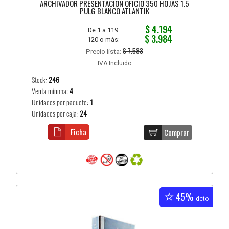
ARCHIVADOR PRESENTACION OFICIO 350 HOJAS 1.5
PULG BLANCO ATLANTIK
$ 4.194
De 1 a 119:
$ 3.984
120 o más:
$ 7.583
Precio lista:
IVA Incluido
Stock:
246
Venta mínima:
4
Unidades por paquete:
1
Unidades por caja:
24
Ficha
Comprar
45%
dcto