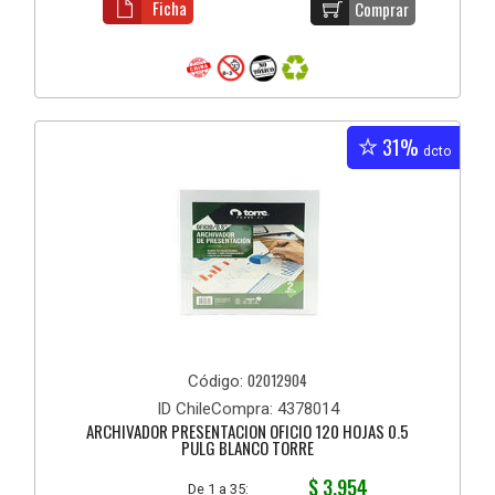
Ficha
Comprar
31%
dcto
02012904
Código:
ID ChileCompra: 4378014
ARCHIVADOR PRESENTACION OFICIO 120 HOJAS 0.5
PULG BLANCO TORRE
$ 3.954
De 1 a 35: