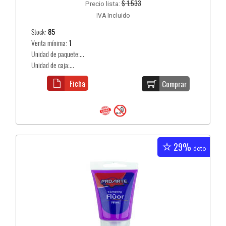
$ 1.533
Precio lista:
IVA Incluido
Stock:
85
Venta mínima:
1
Unidad de paquete:...
Unidad de caja:...
Ficha
Comprar
29%
dcto