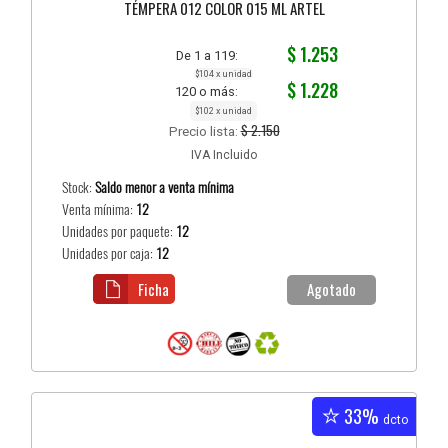
TÉMPERA 012 COLOR 015 ML ARTEL
$ 1.253
De 1 a 119:
$104 x unidad
$ 1.228
120 o más:
$102 x unidad
$ 2.150
Precio lista:
IVA Incluido
Stock:
Saldo menor a venta mínima
Venta mínima:
12
Unidades por paquete:
12
Unidades por caja:
12
Ficha
Agotado
33%
dcto