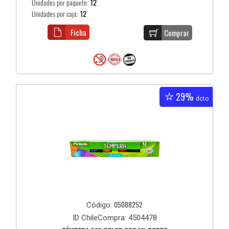
Unidades por paquete:
12
Unidades por caja:
12
Ficha
Comprar
29%
dcto
05088252
Código:
ID ChileCompra: 4504478