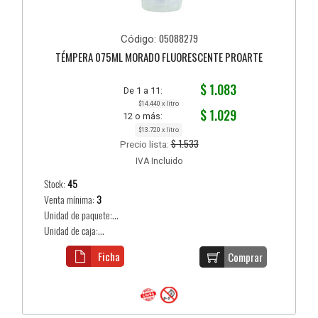
05088279
Código:
TÉMPERA 075ML MORADO FLUORESCENTE PROARTE
$ 1.083
De 1 a 11:
$14.440 x litro
$ 1.029
12 o más:
$13.720 x litro
$ 1.533
Precio lista:
IVA Incluido
Stock:
45
Venta mínima:
3
Unidad de paquete:...
Unidad de caja:...
Ficha
Comprar