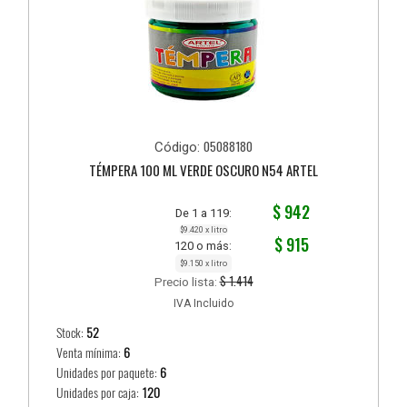
05088180
Código:
TÉMPERA 100 ML VERDE OSCURO N54 ARTEL
$ 942
De 1 a 119:
$9.420 x litro
$ 915
120 o más:
$9.150 x litro
$ 1.414
Precio lista:
IVA Incluido
Stock:
52
Venta mínima:
6
Unidades por paquete:
6
Unidades por caja:
120