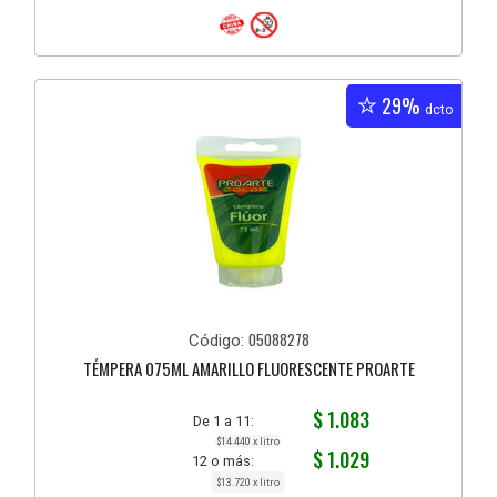
29%
dcto
05088278
Código:
TÉMPERA 075ML AMARILLO FLUORESCENTE PROARTE
$ 1.083
De 1 a 11:
$14.440 x litro
$ 1.029
12 o más:
$13.720 x litro