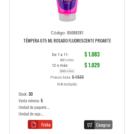
05088281
Código:
TÉMPERA 075 ML ROSADO FLUORESCENTE PROARTE
$ 1.083
De 1 a 11:
$361 x litro
$ 1.029
12 o más:
$343 x litro
$ 1.533
Precio lista:
IVA Incluido
Stock:
30
Venta mínima:
5
Unidad de paquete:...
Unidad de caja:...
Ficha
Comprar