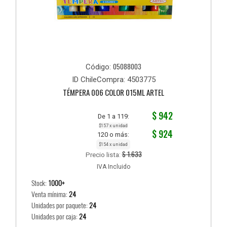
05088003
Código:
ID ChileCompra: 4503775
TÉMPERA 006 COLOR 015ML ARTEL
$ 942
De 1 a 119:
$157 x unidad
$ 924
120 o más:
$154 x unidad
$ 1.633
Precio lista:
IVA Incluido
Stock:
1000+
Venta mínima:
24
Unidades por paquete:
24
Unidades por caja:
24