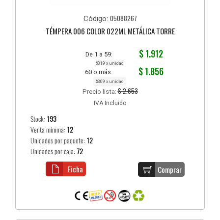
05088267
Código:
TÉMPERA 006 COLOR 022ML METÁLICA TORRE
$ 1.912
De 1 a 59:
$319 x unidad
$ 1.856
60 o más:
$309 x unidad
$ 2.653
Precio lista:
IVA Incluido
Stock:
193
Venta mínima:
12
Unidades por paquete:
12
Unidades por caja:
72
Ficha
Comprar