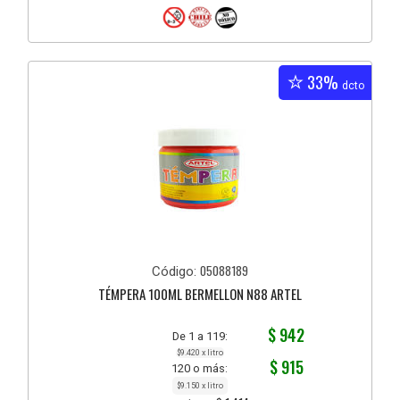
33%
dcto
05088189
Código:
TÉMPERA 100ML BERMELLON N88 ARTEL
$ 942
De 1 a 119:
$9.420 x litro
$ 915
120 o más:
$9.150 x litro