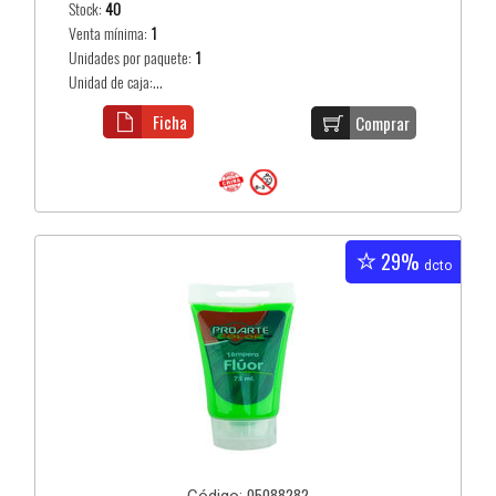
Stock:
40
Venta mínima:
1
Unidades por paquete:
1
Unidad de caja:...
Ficha
Comprar
29%
dcto
05088282