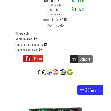
$ 1.129
De 1 a 119:
$188 x unidad
$ 1.073
120 o más:
$179 x unidad
$ 1.600
Precio lista:
IVA Incluido
Stock:
365
Venta mínima:
12
Unidades por paquete:
12
Unidades por caja:
72
Ficha
Comprar
28%
dcto