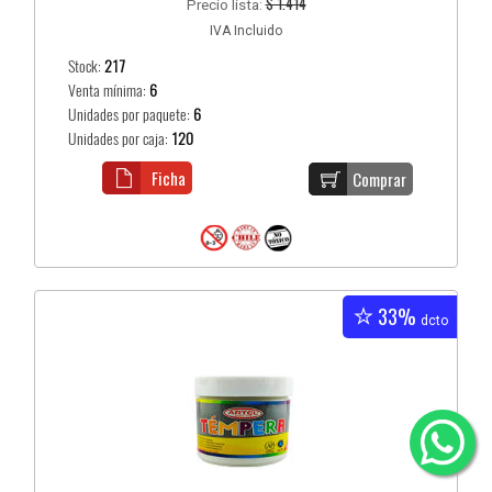
$ 1.414
Precio lista:
IVA Incluido
Stock:
217
Venta mínima:
6
Unidades por paquete:
6
Unidades por caja:
120
Ficha
Comprar
33%
dcto