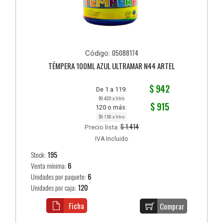
05088174
Código:
TÉMPERA 100ML AZUL ULTRAMAR N44 ARTEL
$ 942
De 1 a 119:
$9.420 x litro
$ 915
120 o más:
$9.150 x litro
$ 1.414
Precio lista:
IVA Incluido
Stock:
195
Venta mínima:
6
Unidades por paquete:
6
Unidades por caja:
120
Ficha
Comprar