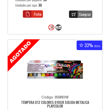
Unidades por caja:
30
Ficha
Comprar
33%
dcto
05088248
Código:
TÉMPERA 012 COLORES 010GR SÓLIDA METÁLICA
PLAYCOLOR