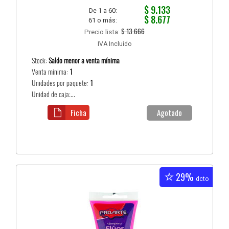
$ 9.133
De 1 a 60:
$ 8.677
61 o más:
$ 13.666
Precio lista:
IVA Incluido
Stock:
Saldo menor a venta mínima
Venta mínima:
1
Unidades por paquete:
1
Unidad de caja:...
Ficha
Agotado
29%
dcto