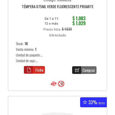
Código:
TÉMPERA 075ML VERDE FLUORESCENTE PROARTE
$ 1.083
De 1 a 11:
$ 1.029
12 o más:
$ 1.533
Precio lista:
IVA Incluido
Stock:
16
Venta mínima:
1
Unidad de paquete:...
Unidad de caja:...
Ficha
Comprar
33%
dcto