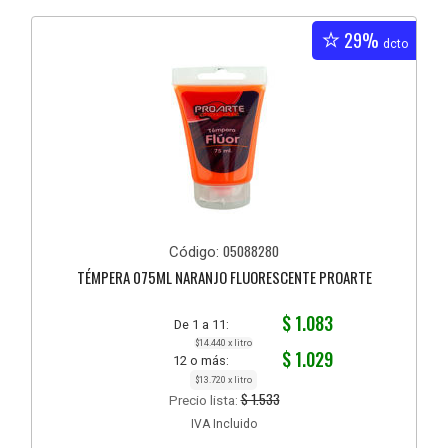
29%
dcto
05088280
Código:
TÉMPERA 075ML NARANJO FLUORESCENTE PROARTE
$ 1.083
De 1 a 11:
$14.440 x litro
$ 1.029
12 o más:
$13.720 x litro
$ 1.533
Precio lista:
IVA Incluido