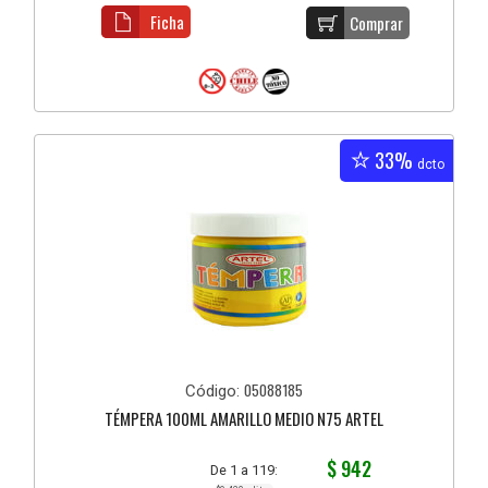
Ficha
Comprar
33%
dcto
05088185
Código:
TÉMPERA 100ML AMARILLO MEDIO N75 ARTEL
$ 942
De 1 a 119: