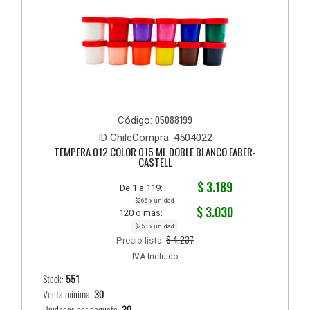
05088199
Código:
ID ChileCompra: 4504022
TÉMPERA 012 COLOR 015 ML DOBLE BLANCO FABER-
CASTELL
$ 3.189
De 1 a 119:
$266 x unidad
$ 3.030
120 o más:
$253 x unidad
$ 4.237
Precio lista:
IVA Incluido
Stock:
551
Venta mínima:
30
Unidades por paquete:
30