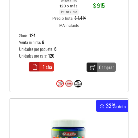
$9.420 x litro
$ 915
120 o más:
$9.150 x litro
$ 1.414
Precio lista:
IVA Incluido
Stock:
124
Venta mínima:
6
Unidades por paquete:
6
Unidades por caja:
120
Ficha
Comprar
33%
dcto