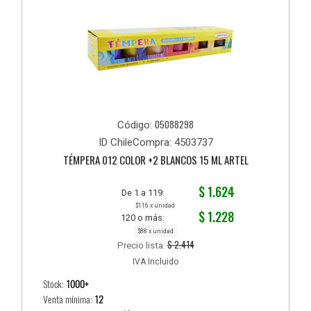
05088298
Código:
ID ChileCompra: 4503737
TÉMPERA 012 COLOR +2 BLANCOS 15 ML ARTEL
$ 1.624
De 1 a 119:
$116 x unidad
$ 1.228
120 o más:
$88 x unidad
$ 2.414
Precio lista:
IVA Incluido
Stock:
1000+
Venta mínima:
12