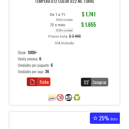
TÉMPERA 012 COLOR 022 ML TORRE
$ 1.741
De 1 a 71:
$145 x unidad
$ 1.655
72 o más:
$138 x unidad
$ 2.466
Precio lista:
IVA Incluido
Stock:
1000+
Venta mínima:
6
Unidades por paquete:
6
Unidades por caja:
36
Ficha
Comprar
25%
dcto