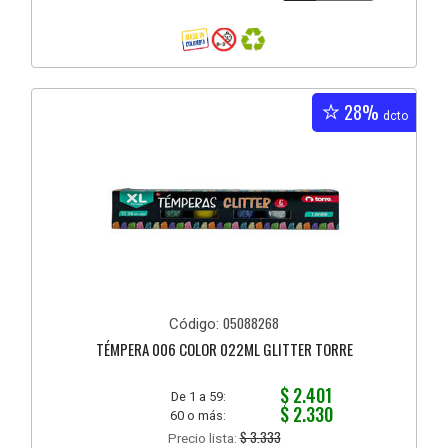
28%
dcto
05088268
Código:
TÉMPERA 006 COLOR 022ML GLITTER TORRE
$ 2.401
De 1 a 59:
$ 2.330
60 o más:
$ 3.333
Precio lista: