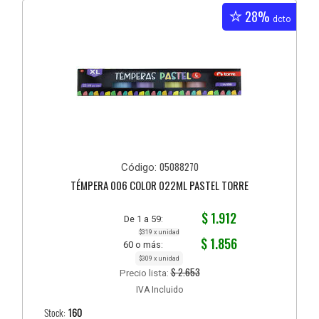
28%
dcto
05088270
Código:
TÉMPERA 006 COLOR 022ML PASTEL TORRE
$ 1.912
De 1 a 59:
$319 x unidad
$ 1.856
60 o más:
$309 x unidad
$ 2.653
Precio lista:
IVA Incluido
Stock:
160