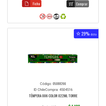
Ficha
Comprar
29%
dcto
05088266
Código:
ID ChileCompra: 4504516
TÉMPERA 006 COLOR 022ML TORRE