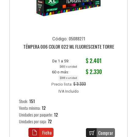
05088271
Código:
TÉMPERA 006 COLOR 022 ML FLUORESCENTE TORRE
$ 2.401
De 1 a 59:
$400 x unidad
$ 2.330
60 o más:
$388 x unidad
$ 3.333
Precio lista:
IVA Incluido
Stock:
151
Venta mínima:
12
Unidades por paquete:
12
Unidades por caja:
72
Ficha
Comprar