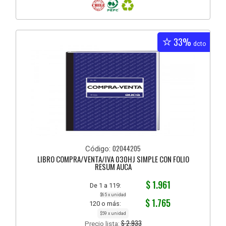
33%
dcto
02044205
Código:
LIBRO COMPRA/VENTA/IVA 030HJ SIMPLE CON FOLIO
RESUM AUCA
$ 1.961
De 1 a 119:
$65 x unidad
$ 1.765
120 o más:
$59 x unidad
$ 2.933
Precio lista: