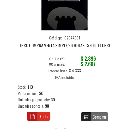
02044001
Código:
LIBRO COMPRA VENTA SIMPLE 26 HOJAS C/FOLIO TORRE
$ 2.896
De 1 a 89:
$ 2.607
90 o más:
$ 4.333
Precio lista:
IVA Incluido
Stock:
113
Venta mínima:
30
Unidades por paquete:
30
Unidades por caja:
90
Ficha
Comprar