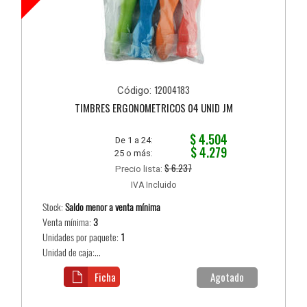
12004183
Código:
TIMBRES ERGONOMETRICOS 04 UNID JM
$ 4.504
De 1 a 24:
$ 4.279
25 o más:
$ 6.237
Precio lista:
IVA Incluido
Stock:
Saldo menor a venta mínima
Venta mínima:
3
Unidades por paquete:
1
Unidad de caja:...
Ficha
Agotado