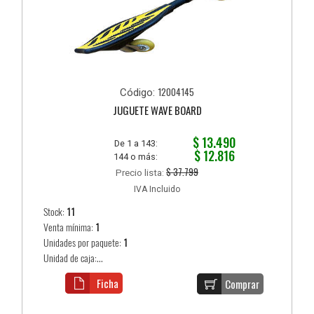
12004145
Código:
JUGUETE WAVE BOARD
$ 13.490
De 1 a 143:
$ 12.816
144 o más:
$ 37.799
Precio lista:
IVA Incluido
Stock:
11
Venta mínima:
1
Unidades por paquete:
1
Unidad de caja:...
Ficha
Comprar