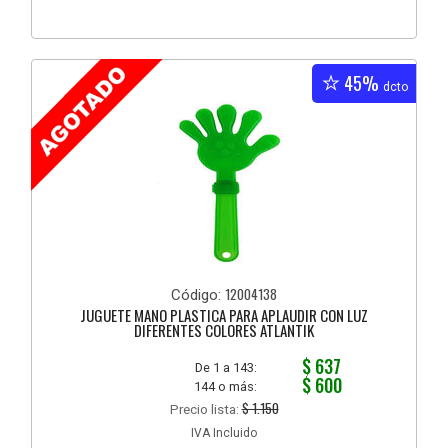
45%
dcto
12004138
Código:
JUGUETE MANO PLASTICA PARA APLAUDIR CON LUZ
DIFERENTES COLORES ATLANTIK
$ 637
De 1 a 143:
$ 600
144 o más:
$ 1.150
Precio lista:
IVA Incluido