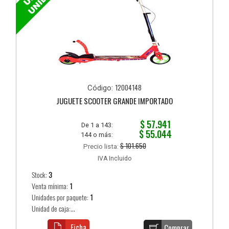
12004148
Código:
JUGUETE SCOOTER GRANDE IMPORTADO
$ 57.941
De 1 a 143:
$ 55.044
144 o más:
$ 101.650
Precio lista:
IVA Incluido
Stock:
3
Venta mínima:
1
Unidades por paquete:
1
Unidad de caja:...
Ficha
Comprar