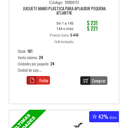
12004172
Código:
JUGUETE MANO PLASTICA PARA APLAUDIR PEQUEÑA
ATLANTIK
$ 231
De 1 a 143:
$ 221
144 o más:
$ 416
Precio lista:
IVA Incluido
Stock:
161
Venta mínima:
24
Unidades por paquete:
24
Unidad de caja:...
Ficha
Comprar
43%
dcto