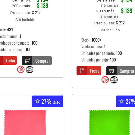
De 1 a 199:
De 1 a 199:
$ 139
200 o más:
$154 x unidad
$ 139
200 o más:
$ 212
Precio lista:
$139 x unidad
IVA Incluido
$ 212
Precio lista:
tock:
431
IVA Incluido
enta mínima:
1
Stock:
1000+
nidades por paquete:
100
Venta mínima:
1
nidades por caja:
100
Unidades por paquete:
100
Ficha
Unidades por caja:
100
Comprar
Ficha
Comprar
27%
27
dcto