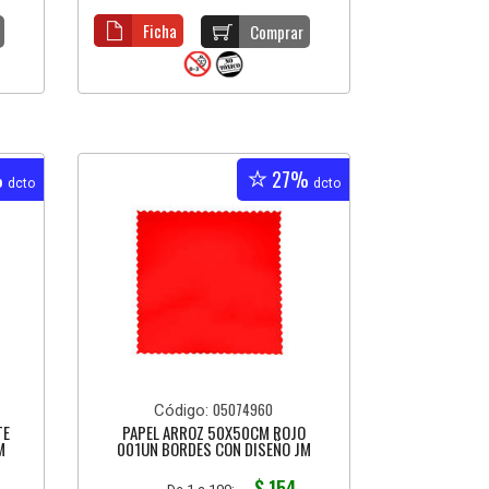
Ficha
Comprar
%
27%
dcto
dcto
05074960
Código:
TE
PAPEL ARROZ 50X50CM ROJO
M
001UN BORDES CON DISEÑO JM
$ 154