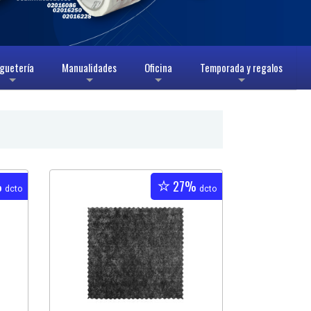
guetería
Manualidades
Oficina
Temporada y regalos
+
+
+
+
%
27%
dcto
dcto