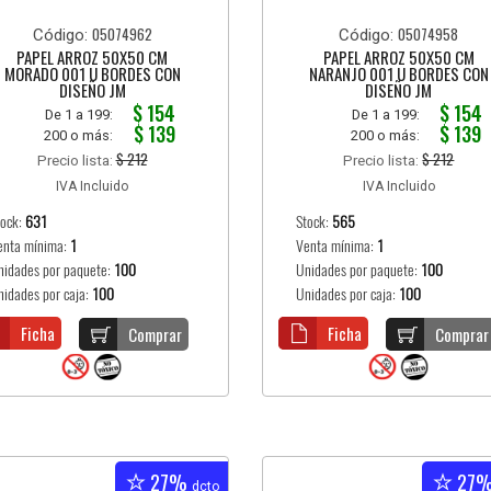
05074962
05074958
Código:
Código:
PAPEL ARROZ 50X50 CM
PAPEL ARROZ 50X50 CM
MORADO 001 U BORDES CON
NARANJO 001 U BORDES CON
DISEÑO JM
DISEÑO JM
$ 154
$ 154
De 1 a 199:
De 1 a 199:
$ 139
$ 139
200 o más:
200 o más:
$ 212
$ 212
Precio lista:
Precio lista:
IVA Incluido
IVA Incluido
tock:
631
Stock:
565
enta mínima:
1
Venta mínima:
1
nidades por paquete:
100
Unidades por paquete:
100
nidades por caja:
100
Unidades por caja:
100
Ficha
Ficha
Comprar
Comprar
27%
27
dcto