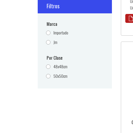
U
Filtros
U
Marca
Importado
Jm
Por Clase
48x48cm
50x50cm