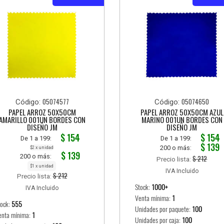
05074577
05074650
Código:
Código:
PAPEL ARROZ 50X50CM
PAPEL ARROZ 50X50CM AZUL
AMARILLO 001UN BORDES CON
MARINO 001UN BORDES CON
DISEÑO JM
DISEÑO JM
$ 154
$ 154
De 1 a 199:
De 1 a 199:
$ 139
200 o más:
$2 x unidad
$ 139
200 o más:
$ 212
Precio lista:
$1 x unidad
IVA Incluido
$ 212
Precio lista:
Stock:
1000+
IVA Incluido
Venta mínima:
1
tock:
555
Unidades por paquete:
100
enta mínima:
1
Unidades por caja:
100