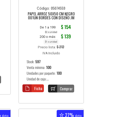
05074559
Código:
PAPEL ARROZ 50X50 CM NEGRO
001UN BORDES CON DISEÑO JM
$ 154
De 1 a 199:
$2 x unidad
$ 139
200 o más:
$1 x unidad
$ 212
Precio lista:
IVA Incluido
Stock:
597
Venta mínima:
100
Unidades por paquete:
100
Unidad de caja:...
Ficha
Comprar
%
27%
dcto
dcto