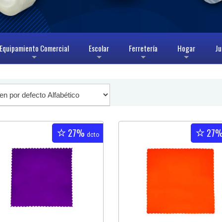
Equipamiento Comercial
Escolar
Ferretería
Hogar
Ju
+
+
+
+
27%
27
dcto