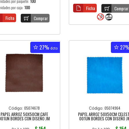
nidades por paquete:
100
nidades por caja:
100
Ficha
Comprar
Ficha
Comprar
27%
27
dcto
05074678
05074964
Código:
Código:
PAPEL ARROZ 50X50CM CAFE
PAPEL ARROZ 50X50CM CELES
001UN BORDES CON DISEÑO JM
001UN BORDES CON DISEÑO J
$ 154
$ 154