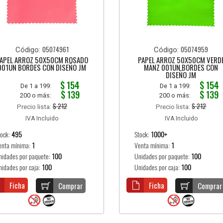
05074961
05074959
Código:
Código:
APEL ARROZ 50X50CM ROSADO
PAPEL ARROZ 50X50CM VERD
001UN BORDES CON DISEÑO JM
MANZ 001UN BORDES CON
DISEÑO JM
$ 154
$ 154
De 1 a 199:
De 1 a 199:
$ 139
$ 139
200 o más:
200 o más:
$ 212
$ 212
Precio lista:
Precio lista:
IVA Incluido
IVA Incluido
tock:
495
Stock:
1000+
enta mínima:
1
Venta mínima:
1
nidades por paquete:
100
Unidades por paquete:
100
nidades por caja:
100
Unidades por caja:
100
Ficha
Ficha
Comprar
Comprar