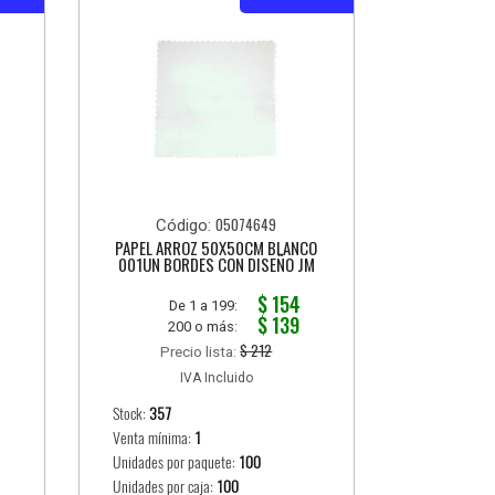
05074649
Código:
PAPEL ARROZ 50X50CM BLANCO
001UN BORDES CON DISEÑO JM
$ 154
De 1 a 199:
$ 139
200 o más:
$ 212
Precio lista:
IVA Incluido
Stock:
357
Venta mínima:
1
Unidades por paquete:
100
Unidades por caja:
100