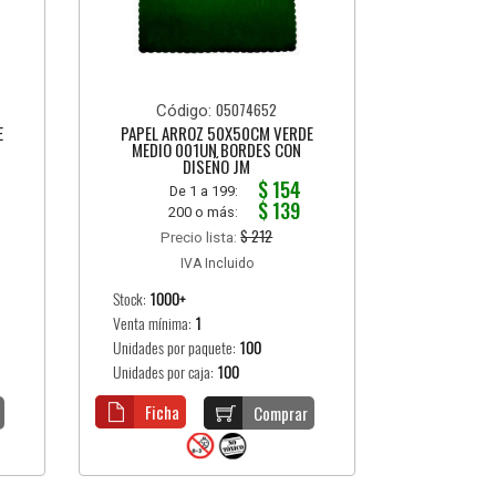
05074652
Código:
E
PAPEL ARROZ 50X50CM VERDE
MEDIO 001UN BORDES CON
DISEÑO JM
$ 154
De 1 a 199:
$ 139
200 o más:
$ 212
Precio lista:
IVA Incluido
Stock:
1000+
Venta mínima:
1
Unidades por paquete:
100
Unidades por caja:
100
Ficha
Comprar