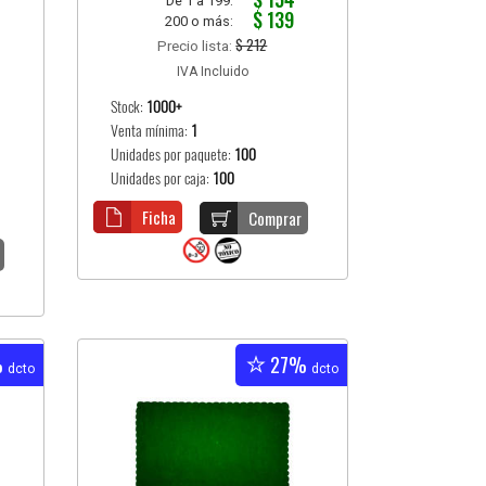
De 1 a 199:
$ 139
200 o más:
$ 212
Precio lista:
IVA Incluido
Stock:
1000+
Venta mínima:
1
Unidades por paquete:
100
Unidades por caja:
100
Ficha
Comprar
%
27%
dcto
dcto