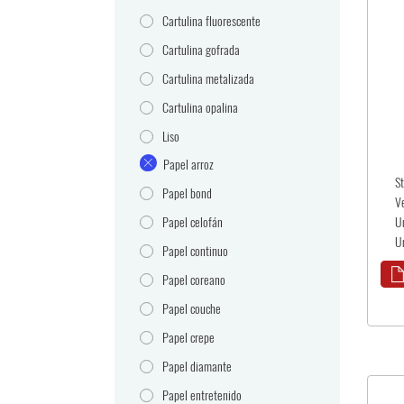
Cartulina fluorescente
Cartulina gofrada
Cartulina metalizada
Cartulina opalina
Liso
Papel arroz
S
Papel bond
V
Papel celofán
U
U
Papel continuo
Papel coreano
Papel couche
Papel crepe
Papel diamante
Papel entretenido