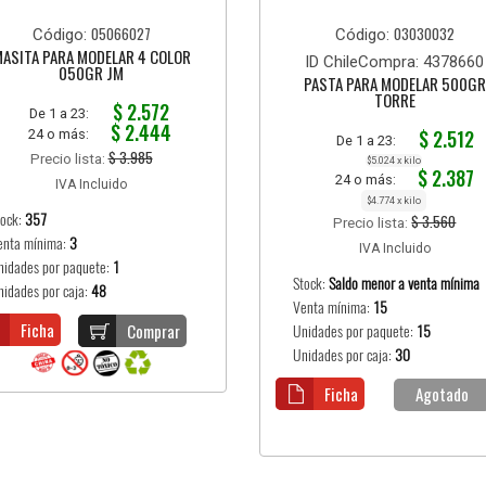
05066027
03030032
Código:
Código:
ASITA PARA MODELAR 4 COLOR
ID ChileCompra: 4378660
050GR JM
PASTA PARA MODELAR 500GR
TORRE
$ 2.572
De 1 a 23:
$ 2.444
$ 2.512
24 o más:
De 1 a 23:
$ 3.985
Precio lista:
$5.024 x kilo
$ 2.387
24 o más:
IVA Incluido
$4.774 x kilo
tock:
357
$ 3.560
Precio lista:
enta mínima:
3
IVA Incluido
nidades por paquete:
1
Stock:
Saldo menor a venta mínima
nidades por caja:
48
Venta mínima:
15
Ficha
Comprar
Unidades por paquete:
15
Unidades por caja:
30
Ficha
Agotado