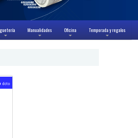
guetería
Manualidades
Oficina
Temporada y regalos
+
+
+
+
%
dcto