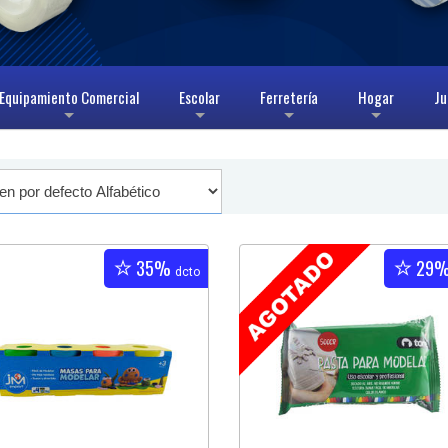
Equipamiento Comercial
Escolar
Ferretería
Hogar
Ju
+
+
+
+
35%
29
dcto