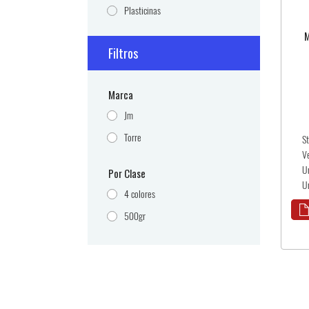
Plasticinas
M
Filtros
Marca
Jm
Torre
S
V
U
Por Clase
U
4 colores
500gr