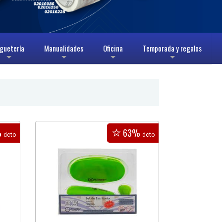
guetería
Manualidades
Oficina
Temporada y regalos
+
+
+
+
%
63%
dcto
dcto