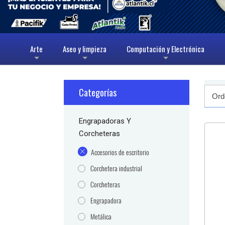
Arte
Aseo y limpieza
Computación y Electrónica
+
+
+
Categorías
Engrapadoras Y
Corcheteras
Accesorios de escritorio
Corchetera industrial
Corcheteras
Engrapadora
Metálica