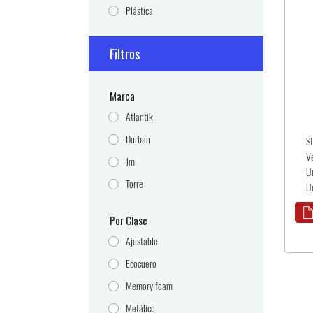
Plástica
Filtros
Marca
Atlantik
Durban
S
V
Jm
U
Torre
U
Por Clase
Ajustable
Ecocuero
Memory foam
Metálico