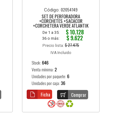
02054149
Código:
SET DE PERFORADORA
+CORCHETES +SACACOR
+CORCHETERA VERDE ATLANTIK
$ 10.128
De 1 a 35:
$ 9.622
36 o más:
$ 27.475
Precio lista:
IVA Incluido
Stock:
646
Venta mínima:
2
Unidades por paquete:
6
Unidades por caja:
36
Ficha
Comprar