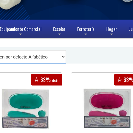
Equipamiento Comercial
Escolar
Ferretería
Hogar
Ju
+
+
+
+
63%
63
dcto