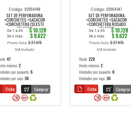
02054148
02054147
Código:
Código:
SET DE PERFORADORA
SET DE PERFORADORA
+CORCHETES +SACACOR
+CORCHETES +SACACOR
+CORCHETERA CELESTE
+CORCHETERA ROSADO
ATLANTIK
ATLANTIK
$ 10.128
$ 10.128
De 1 a 35:
De 1 a 35:
$ 9.622
$ 9.622
36 o más:
36 o más:
$ 27.475
$ 27.475
Precio lista:
Precio lista:
IVA Incluido
IVA Incluido
tock:
47
Stock:
229
enta mínima:
2
Venta mínima:
2
nidades por paquete:
6
Unidades por paquete:
6
nidades por caja:
36
Unidades por caja:
36
Ficha
Ficha
Comprar
Comprar