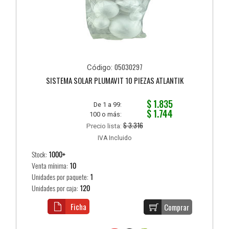
05030297
Código:
SISTEMA SOLAR PLUMAVIT 10 PIEZAS ATLANTIK
$ 1.835
De 1 a 99:
$ 1.744
100 o más:
$ 3.316
Precio lista:
IVA Incluido
Stock:
1000+
Venta mínima:
10
Unidades por paquete:
1
Unidades por caja:
120
Ficha
Comprar