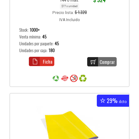
144 o más:
$77 x unidad
$ 1.320
Precio lista:
IVA Incluido
Stock:
1000+
Venta mínima:
45
Unidades por paquete:
45
Unidades por caja:
180
Ficha
Comprar
29%
dcto