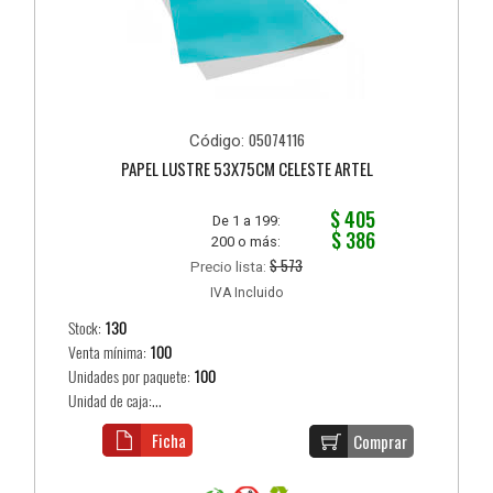
05074116
Código:
PAPEL LUSTRE 53X75CM CELESTE ARTEL
$ 405
De 1 a 199:
$ 386
200 o más:
$ 573
Precio lista:
IVA Incluido
Stock:
130
Venta mínima:
100
Unidades por paquete:
100
Unidad de caja:...
Ficha
Comprar