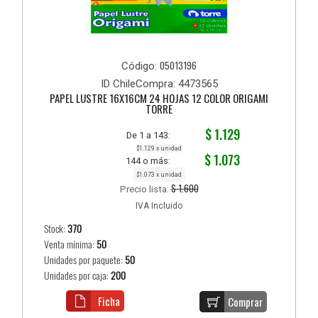
05013196
Código:
ID ChileCompra: 4473565
PAPEL LUSTRE 16X16CM 24 HOJAS 12 COLOR ORIGAMI
TORRE
$ 1.129
De 1 a 143:
$1.129 x unidad
$ 1.073
144 o más:
$1.073 x unidad
$ 1.600
Precio lista:
IVA Incluido
Stock:
370
Venta mínima:
50
Unidades por paquete:
50
Unidades por caja:
200
Ficha
Comprar