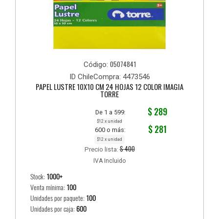
05074841
Código:
ID ChileCompra: 4473546
PAPEL LUSTRE 10X10 CM 24 HOJAS 12 COLOR IMAGIA
TORRE
$ 289
De 1 a 599:
$12 x unidad
$ 281
600 o más:
$12 x unidad
$ 400
Precio lista:
IVA Incluido
Stock:
1000+
Venta mínima:
100
Unidades por paquete:
100
Unidades por caja:
600