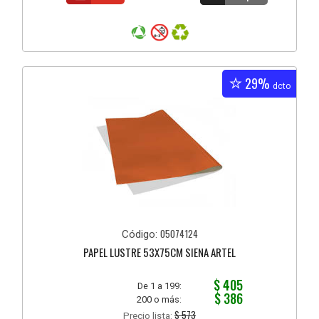
29%
dcto
05074124
Código:
PAPEL LUSTRE 53X75CM SIENA ARTEL
$ 405
De 1 a 199:
$ 386
200 o más:
$ 573
Precio lista: