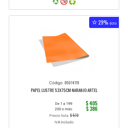
29%
dcto
05074119
Código:
PAPEL LUSTRE 53X75CM NARANJO ARTEL
$ 405
De 1 a 199:
$ 386
200 o más:
$ 573
Precio lista:
IVA Incluido