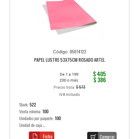
05074122
Código:
PAPEL LUSTRE 53X75CM ROSADO ARTEL
$ 405
De 1 a 199:
$ 386
200 o más:
$ 573
Precio lista:
IVA Incluido
Stock:
522
Venta mínima:
100
Unidades por paquete:
100
Unidad de caja:...
Ficha
Comprar