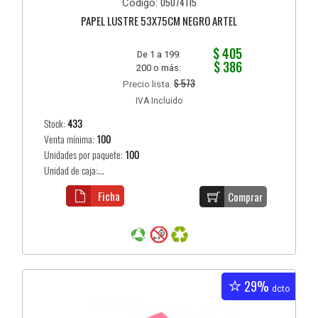
05074115
Código:
PAPEL LUSTRE 53X75CM NEGRO ARTEL
$ 405
De 1 a 199:
$ 386
200 o más:
$ 573
Precio lista:
IVA Incluido
Stock:
433
Venta mínima:
100
Unidades por paquete:
100
Unidad de caja:...
Ficha
Comprar
29%
dcto