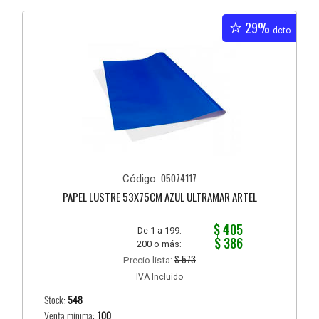
29%
dcto
05074117
Código:
PAPEL LUSTRE 53X75CM AZUL ULTRAMAR ARTEL
$ 405
De 1 a 199:
$ 386
200 o más:
$ 573
Precio lista:
IVA Incluido
Stock:
548
Venta mínima:
100