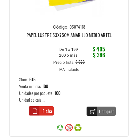
05074118
Código:
PAPEL LUSTRE 53X75CM AMARILLO MEDIO ARTEL
$ 405
De 1 a 199:
$ 386
200 o más:
$ 573
Precio lista:
IVA Incluido
Stock:
615
Venta mínima:
100
Unidades por paquete:
100
Unidad de caja:...
Ficha
Comprar