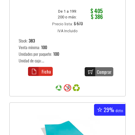
$ 405
De 1 a 199:
$ 386
200 o más:
$ 573
Precio lista:
IVA Incluido
Stock:
383
Venta mínima:
100
Unidades por paquete:
100
Unidad de caja:...
Ficha
Comprar
29%
dcto