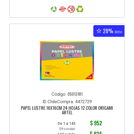
28%
dcto
05013181
Código:
ID ChileCompra: 4472729
PAPEL LUSTRE 16X16CM 24 HOJAS 12 COLOR ORIGAMI
ARTEL
$ 952
De 1 a 143:
$79 x unidad
$ 924