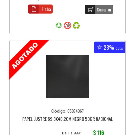
Ficha
Comprar
28%
dcto
05074067
Código:
PAPEL LUSTRE 69.8X48.2CM NEGRO 50GR NACIONAL
$ 116
De 1 a 999: