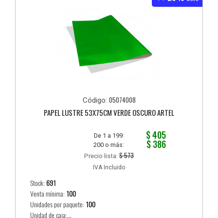
05074008
Código:
PAPEL LUSTRE 53X75CM VERDE OSCURO ARTEL
$ 405
De 1 a 199:
$ 386
200 o más:
$ 573
Precio lista:
IVA Incluido
Stock:
691
Venta mínima:
100
Unidades por paquete:
100
Unidad de caja:...