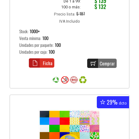
$ 139
De 1 a 99:
$ 132
100 o más:
$ 187
Precio lista:
IVA Incluido
Stock:
1000+
Venta mínima:
100
Unidades por paquete:
100
Unidades por caja:
100
Ficha
Comprar
29%
dcto