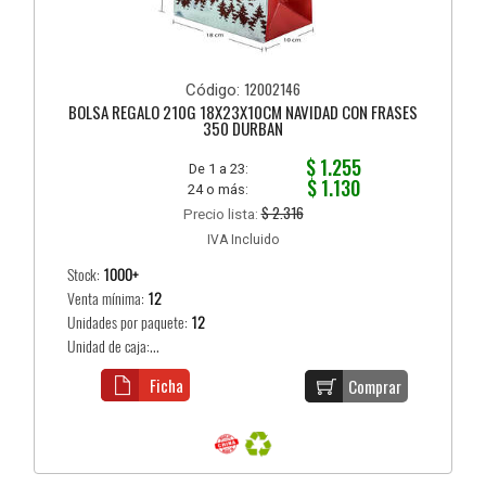
12002146
Código:
BOLSA REGALO 210G 18X23X10CM NAVIDAD CON FRASES
350 DURBAN
$ 1.255
De 1 a 23:
$ 1.130
24 o más:
$ 2.316
Precio lista:
IVA Incluido
Stock:
1000+
Venta mínima:
12
Unidades por paquete:
12
Unidad de caja:...
Ficha
Comprar