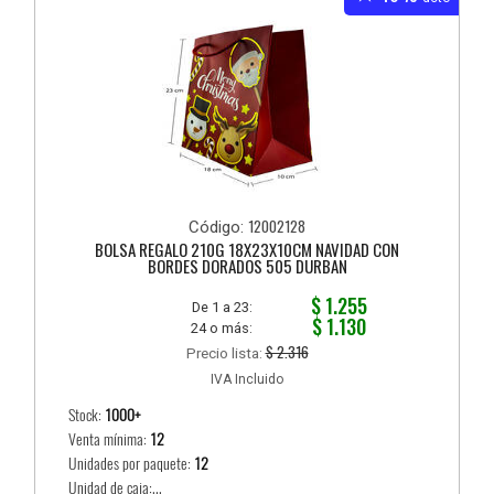
12002128
Código:
BOLSA REGALO 210G 18X23X10CM NAVIDAD CON
BORDES DORADOS 505 DURBAN
$ 1.255
De 1 a 23:
$ 1.130
24 o más:
$ 2.316
Precio lista:
IVA Incluido
Stock:
1000+
Venta mínima:
12
Unidades por paquete:
12
Unidad de caja:...