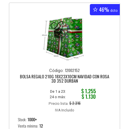
46%
dcto
12002152
Código:
BOLSA REGALO 210G 18X23X10CM NAVIDAD CON ROSA
3D 352 DURBAN
$ 1.255
De 1 a 23:
$ 1.130
24 o más:
$ 2.316
Precio lista:
IVA Incluido
Stock:
1000+
Venta mínima:
12