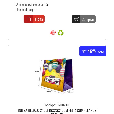
Unidades por paquete:
12
Unidad de caja:...
Ficha
Comprar
46%
dcto
12002106
Código:
BOLSA REGALO 210G 18X23X10CM FELIZ CUMPLEAÑOS
DURBAN