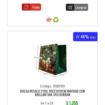
Ficha
Comprar
46%
dcto
12002155
Código:
BOLSA REGALO 210G 18X23X10CM NAVIDAD CON
BRILLANTINA 349 DURBAN
$ 1.255
De 1 a 23: