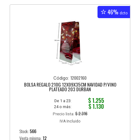
46%
dcto
12002160
Código:
BOLSA REGALO 210G 12X09X35CM NAVIDAD P/VINO
PLATEADO 203 DURBAN
$ 1.255
De 1 a 23:
$ 1.130
24 o más:
$ 2.316
Precio lista:
IVA Incluido
Stock:
566
Venta mínima:
12