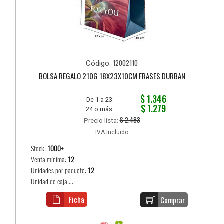
12002110
Código:
BOLSA REGALO 210G 18X23X10CM FRASES DURBAN
$ 1.346
De 1 a 23:
$ 1.279
24 o más:
$ 2.483
Precio lista:
IVA Incluido
Stock:
1000+
Venta mínima:
12
Unidades por paquete:
12
Unidad de caja:...
Ficha
Comprar