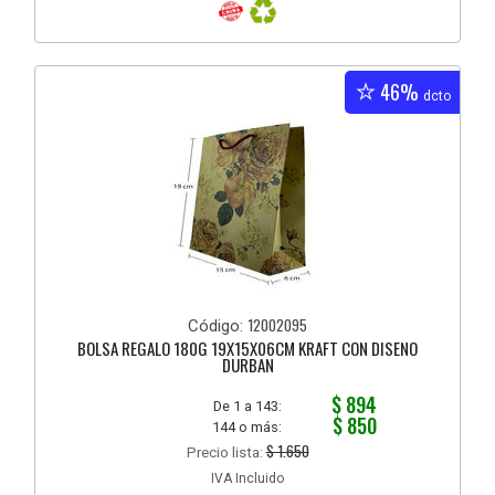
46%
dcto
12002095
Código:
BOLSA REGALO 180G 19X15X06CM KRAFT CON DISEÑO
DURBAN
$ 894
De 1 a 143:
$ 850
144 o más:
$ 1.650
Precio lista:
IVA Incluido