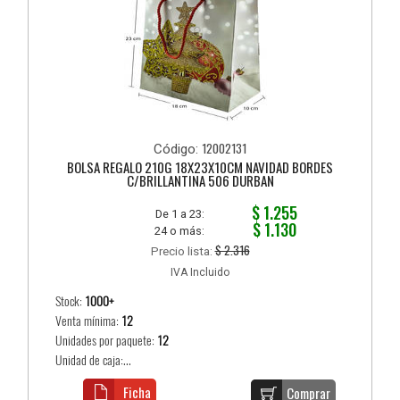
12002131
Código:
BOLSA REGALO 210G 18X23X10CM NAVIDAD BORDES
C/BRILLANTINA 506 DURBAN
$ 1.255
De 1 a 23:
$ 1.130
24 o más:
$ 2.316
Precio lista:
IVA Incluido
Stock:
1000+
Venta mínima:
12
Unidades por paquete:
12
Unidad de caja:...
Ficha
Comprar