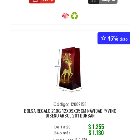
46%
dcto
12002158
Código:
BOLSA REGALO 210G 12X09X35CM NAVIDAD P/VINO
DISEÑO ARBOL 201 DURBAN
$ 1.255
De 1 a 23:
$ 1.130
24 o más:
$ 2.316