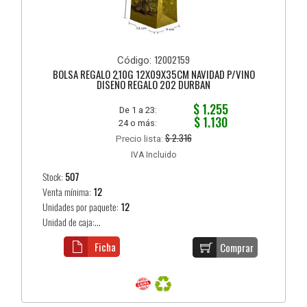
12002159
Código:
BOLSA REGALO 210G 12X09X35CM NAVIDAD P/VINO
DISEÑO REGALO 202 DURBAN
$ 1.255
De 1 a 23:
$ 1.130
24 o más:
$ 2.316
Precio lista:
IVA Incluido
Stock:
507
Venta mínima:
12
Unidades por paquete:
12
Unidad de caja:...
Ficha
Comprar