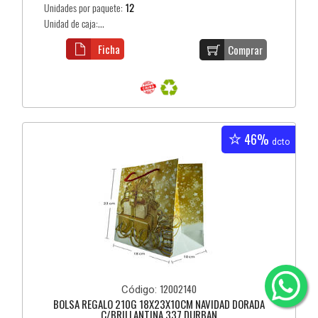
Unidades por paquete:
12
Unidad de caja:...
Ficha
Comprar
46%
dcto
12002140
Código:
BOLSA REGALO 210G 18X23X10CM NAVIDAD DORADA
C/BRILLANTINA 337 DURBAN