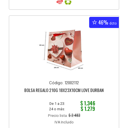
46%
dcto
12002112
Código:
BOLSA REGALO 210G 18X23X10CM LOVE DURBAN
$ 1.346
De 1 a 23:
$ 1.279
24 o más:
$ 2.483
Precio lista:
IVA Incluido