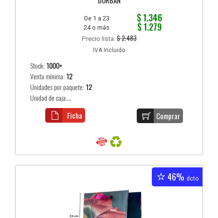
$ 1.346
De 1 a 23:
$ 1.279
24 o más:
$ 2.483
Precio lista:
IVA Incluido
Stock:
1000+
Venta mínima:
12
Unidades por paquete:
12
Unidad de caja:...
Ficha
Comprar
46%
dcto