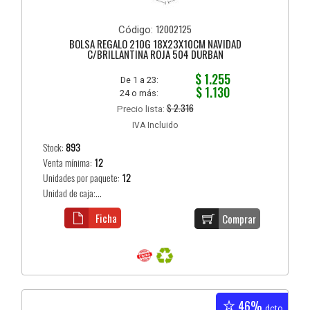
12002125
Código:
BOLSA REGALO 210G 18X23X10CM NAVIDAD
C/BRILLANTINA ROJA 504 DURBAN
$ 1.255
De 1 a 23:
$ 1.130
24 o más:
$ 2.316
Precio lista:
IVA Incluido
Stock:
893
Venta mínima:
12
Unidades por paquete:
12
Unidad de caja:...
Ficha
Comprar
46%
dcto