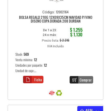
12002164
Código:
BOLSA REGALO 210G 12X09X35CM NAVIDAD P/VINO
DISEÑO COPA DORADA 208 DURBAN
$ 1.255
De 1 a 23:
$ 1.130
24 o más:
$ 2.316
Precio lista:
IVA Incluido
Stock:
569
Venta mínima:
12
Unidades por paquete:
12
Unidad de caja:...
Ficha
Comprar
46%