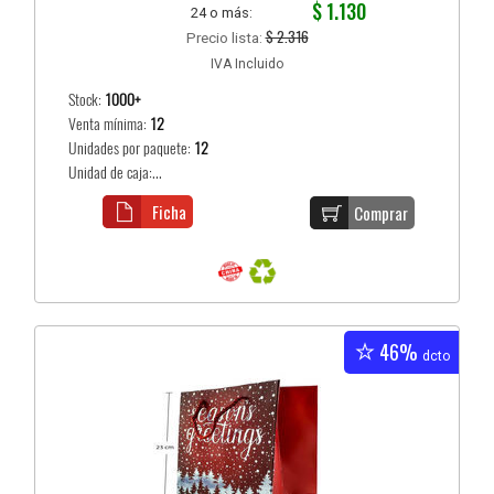
$ 1.130
24 o más:
$ 2.316
Precio lista:
IVA Incluido
Stock:
1000+
Venta mínima:
12
Unidades por paquete:
12
Unidad de caja:...
Ficha
Comprar
46%
dcto