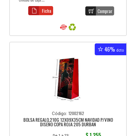
Ficha
Comprar
46%
dcto
12002162
Código:
BOLSA REGALO 210G 12X09X35CM NAVIDAD P/VINO
DISEÑO COPA ROJA 205 DURBAN
$ 1.255
De 1 a 23: