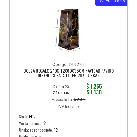
dcto
12002163
Código:
BOLSA REGALO 210G 12X09X35CM NAVIDAD P/VINO
DISEÑO COPA GLITTER 207 DURBAN
$ 1.255
De 1 a 23:
$ 1.130
24 o más:
$ 2.316
Precio lista:
IVA Incluido
Stock:
602
Venta mínima:
12
Unidades por paquete:
12
Unidad de caja:...