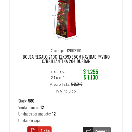
12002161
Código:
BOLSA REGALO 210G 12X09X35CM NAVIDAD P/VINO
C/BRILLANTINA 204 DURBAN
$ 1.255
De 1 a 23:
$ 1.130
24 o más:
$ 2.316
Precio lista:
IVA Incluido
Stock:
580
Venta mínima:
12
Unidades por paquete:
12
Unidad de caja:...
Ficha
Comprar