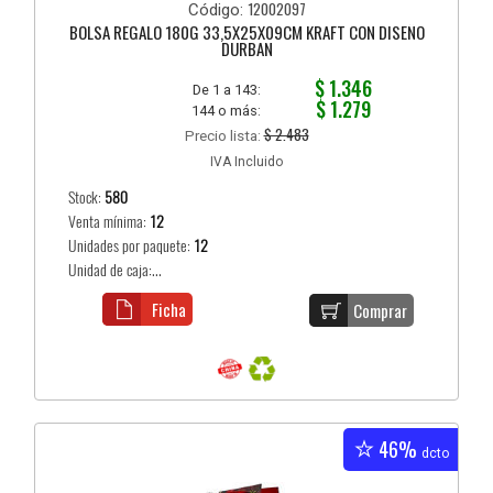
12002097
Código:
BOLSA REGALO 180G 33,5X25X09CM KRAFT CON DISEÑO
DURBAN
$ 1.346
De 1 a 143:
$ 1.279
144 o más:
$ 2.483
Precio lista:
IVA Incluido
Stock:
580
Venta mínima:
12
Unidades por paquete:
12
Unidad de caja:...
Ficha
Comprar
46%
dcto