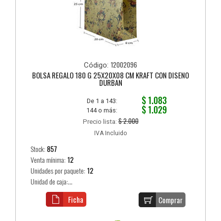
12002096
Código:
BOLSA REGALO 180 G 25X20X08 CM KRAFT CON DISEÑO
DURBAN
$ 1.083
De 1 a 143:
$ 1.029
144 o más:
$ 2.000
Precio lista:
IVA Incluido
Stock:
857
Venta mínima:
12
Unidades por paquete:
12
Unidad de caja:...
Ficha
Comprar