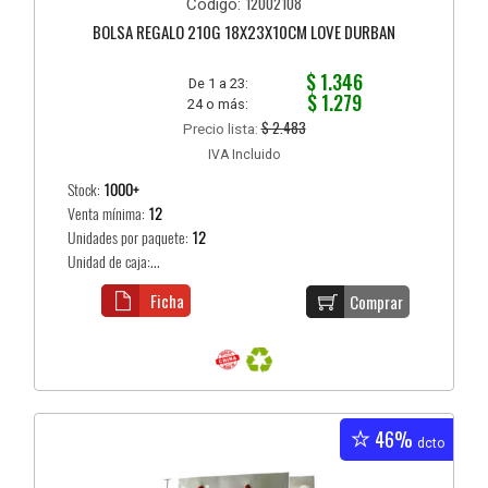
12002108
Código:
BOLSA REGALO 210G 18X23X10CM LOVE DURBAN
$ 1.346
De 1 a 23:
$ 1.279
24 o más:
$ 2.483
Precio lista:
IVA Incluido
Stock:
1000+
Venta mínima:
12
Unidades por paquete:
12
Unidad de caja:...
Ficha
Comprar
46%
dcto