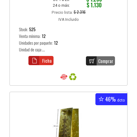
$ 1.130
24 o más:
$ 2.316
Precio lista:
IVA Incluido
Stock:
525
Venta mínima:
12
Unidades por paquete:
12
Unidad de caja:...
Ficha
Comprar
46%
dcto