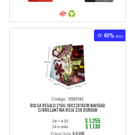
46%
dcto
12002143
Código:
BOLSA REGALO 210G 18X23X10CM NAVIDAD
C/BRILLANTINA ROJA 338 DURBAN
$ 1.255
De 1 a 23:
$ 1.130
24 o más:
$ 2.316
Precio lista: