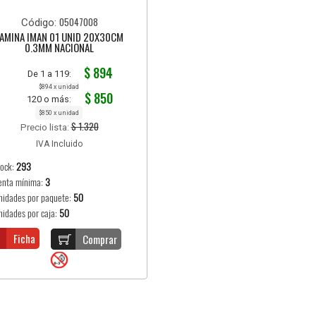
05047008
Código:
AMINA IMAN 01 UNID 20X30CM
0.3MM NACIONAL
$ 894
De 1 a 119:
$894 x unidad
$ 850
120 o más:
$850 x unidad
$ 1.320
Precio lista:
IVA Incluido
tock:
293
enta mínima:
3
nidades por paquete:
50
nidades por caja:
50
Ficha
Comprar