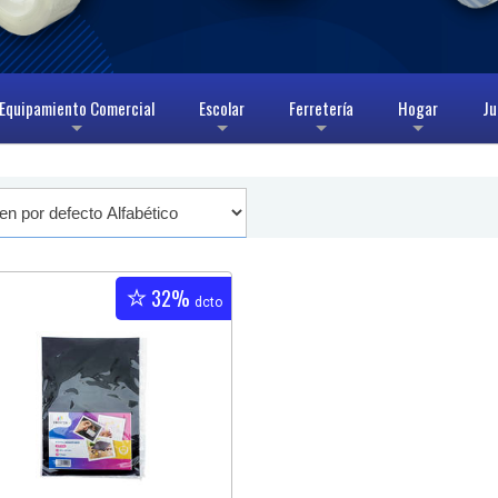
Equipamiento Comercial
Escolar
Ferretería
Hogar
Ju
+
+
+
+
32%
dcto