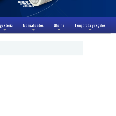
guetería
Manualidades
Oficina
Temporada y regalos
+
+
+
+