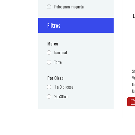
Palos para maqueta
L
Filtros
Marca
Nacional
Torre
S
Por Clase
V
U
1 a 9 pliegos
U
20x30cm