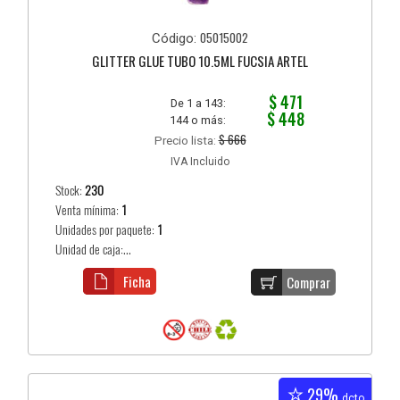
05015002
Código:
GLITTER GLUE TUBO 10.5ML FUCSIA ARTEL
$ 471
De 1 a 143:
$ 448
144 o más:
$ 666
Precio lista:
IVA Incluido
Stock:
230
Venta mínima:
1
Unidades por paquete:
1
Unidad de caja:...
Ficha
Comprar
29%
dcto