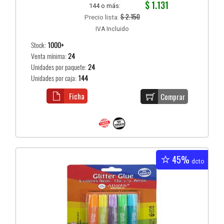
$ 1.131
144 o más:
$ 2.150
Precio lista:
IVA Incluido
Stock:
1000+
Venta mínima:
24
Unidades por paquete:
24
Unidades por caja:
144
Ficha
Comprar
45%
dcto