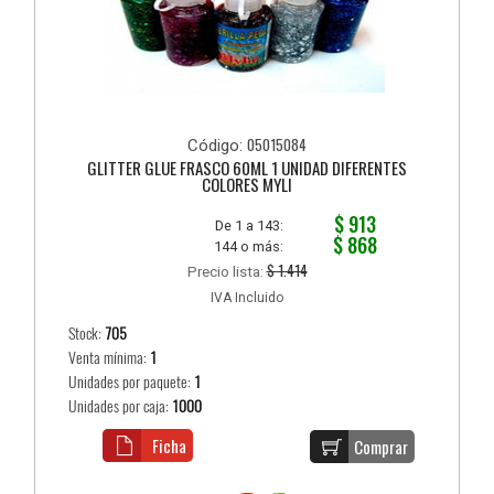
05015084
Código:
GLITTER GLUE FRASCO 60ML 1 UNIDAD DIFERENTES
COLORES MYLI
$ 913
De 1 a 143:
$ 868
144 o más:
$ 1.414
Precio lista:
IVA Incluido
Stock:
705
Venta mínima:
1
Unidades por paquete:
1
Unidades por caja:
1000
Ficha
Comprar