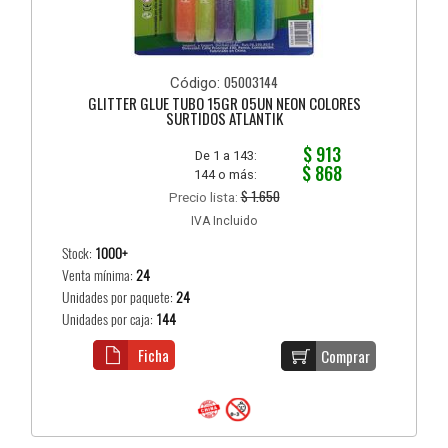
05003144
Código:
GLITTER GLUE TUBO 15GR 05UN NEON COLORES
SURTIDOS ATLANTIK
$ 913
De 1 a 143:
$ 868
144 o más:
$ 1.650
Precio lista:
IVA Incluido
Stock:
1000+
Venta mínima:
24
Unidades por paquete:
24
Unidades por caja:
144
Ficha
Comprar