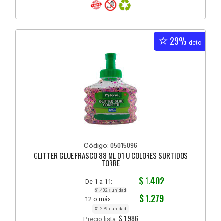
29%
dcto
05015096
Código:
GLITTER GLUE FRASCO 88 ML 01 U COLORES SURTIDOS
TORRE
$ 1.402
De 1 a 11:
$1.402 x unidad
$ 1.279
12 o más:
$1.279 x unidad
$ 1.986
Precio lista: