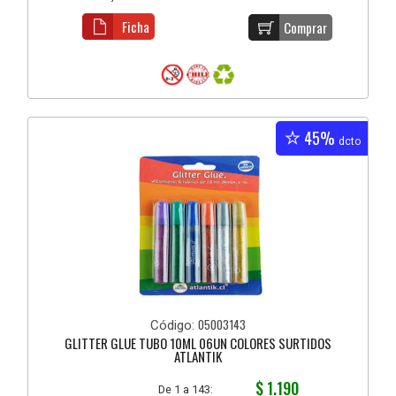
Ficha
Comprar
45%
dcto
05003143
Código:
GLITTER GLUE TUBO 10ML 06UN COLORES SURTIDOS
ATLANTIK
$ 1.190
De 1 a 143: