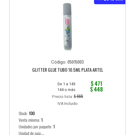
05015003
Código:
GLITTER GLUE TUBO 10.5ML PLATA ARTEL
$ 471
De 1 a 143:
$ 448
144 o más:
$ 666
Precio lista:
IVA Incluido
Stock:
100
Venta mínima:
1
Unidades por paquete:
1
Unidad de caja:...