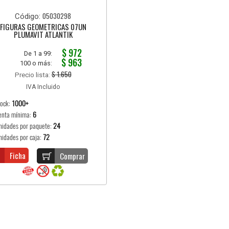
05030298
Código:
FIGURAS GEOMETRICAS 07UN
PLUMAVIT ATLANTIK
$ 972
De 1 a 99:
$ 963
100 o más:
$ 1.650
Precio lista:
IVA Incluido
tock:
1000+
enta mínima:
6
nidades por paquete:
24
nidades por caja:
72
Ficha
Comprar