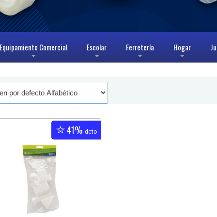
Equipamiento Comercial
Escolar
Ferretería
Hogar
Ju
+
+
+
+
41%
dcto