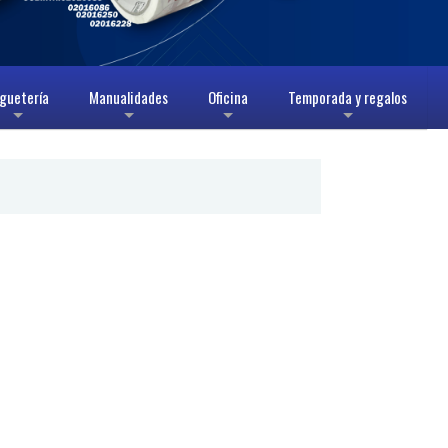
guetería
Manualidades
Oficina
Temporada y regalos
+
+
+
+