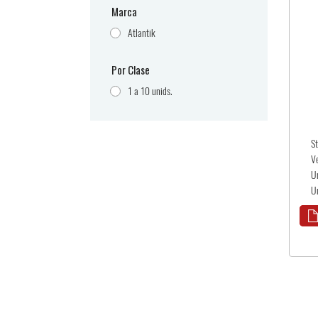
Marca
Atlantik
Por Clase
1 a 10 unids.
S
V
U
U