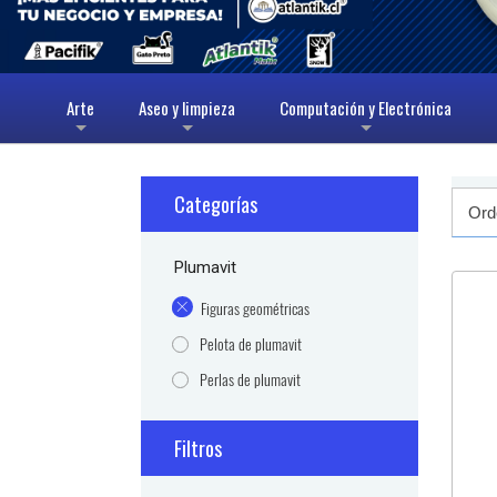
Arte
Aseo y limpieza
Computación y Electrónica
+
+
+
Categorías
Plumavit
Figuras geométricas
Pelota de plumavit
Perlas de plumavit
Filtros