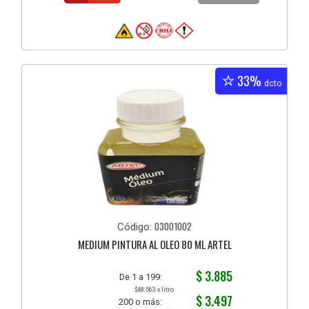
33%
dcto
03001002
Código:
MEDIUM PINTURA AL OLEO 80 ML ARTEL
$ 3.885
De 1 a 199:
$48.563 x litro
$ 3.497
200 o más: