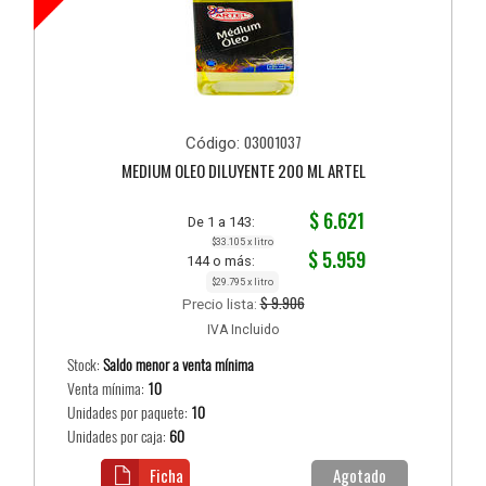
03001037
Código:
MEDIUM OLEO DILUYENTE 200 ML ARTEL
$ 6.621
De 1 a 143:
$33.105 x litro
$ 5.959
144 o más:
$29.795 x litro
$ 9.906
Precio lista:
IVA Incluido
Stock:
Saldo menor a venta mínima
Venta mínima:
10
Unidades por paquete:
10
Unidades por caja:
60
Ficha
Agotado