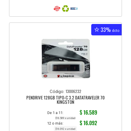
33%
dcto
13006232
Código:
PENDRIVE 128GB TIPO-C 3.2 DATATRAVELER 70
KINGSTON
$ 16.589
De 1 a 11:
$16.589 x unidad
$ 16.092
12 o más:
$16.092 x unidad