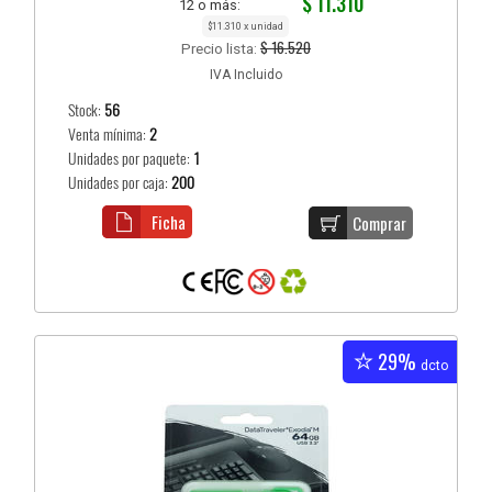
$ 11.310
12 o más:
$11.310 x unidad
$ 16.520
Precio lista:
IVA Incluido
Stock:
56
Venta mínima:
2
Unidades por paquete:
1
Unidades por caja:
200
Ficha
Comprar
29%
dcto