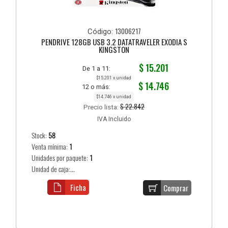
13006217
Código:
PENDRIVE 128GB USB 3.2 DATATRAVELER EXODIA S
KINGSTON
$ 15.201
De 1 a 11:
$15.201 x unidad
$ 14.746
12 o más:
$14.746 x unidad
$ 22.842
Precio lista:
IVA Incluido
Stock:
58
Venta mínima:
1
Unidades por paquete:
1
Unidad de caja:...
Ficha
Comprar