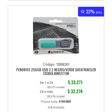
33%
dcto
13006261
Código:
PENDRIVE 256GB USB 3.2 NEGRO/VERDE DATATRAVELER
EXODIA KINGSTON
$ 33.271
De 1 a 23:
$33.271 x unidad
$ 32.274
24 o más:
$32.274 x unidad
$ 50.000
Precio lista:
IVA Incluido