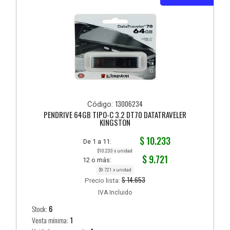
13006234
Código:
PENDRIVE 64GB TIPO-C 3.2 DT70 DATATRAVELER
KINGSTON
$ 10.233
De 1 a 11:
$10.233 x unidad
$ 9.721
12 o más:
$9.721 x unidad
$ 14.653
Precio lista:
IVA Incluido
Stock:
6
Venta mínima:
1