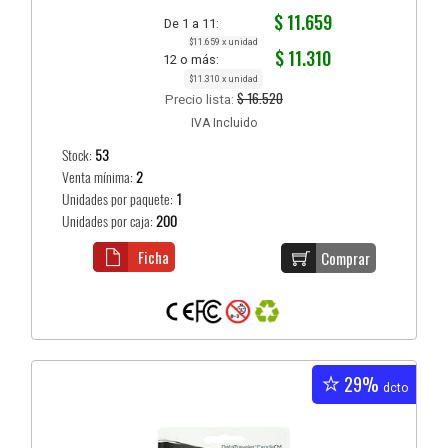
$ 11.659
De 1 a 11:
$11.659 x unidad
$ 11.310
12 o más:
$11.310 x unidad
$ 16.520
Precio lista:
IVA Incluido
Stock:
53
Venta mínima:
2
Unidades por paquete:
1
Unidades por caja:
200
Ficha
Comprar
29%
dcto