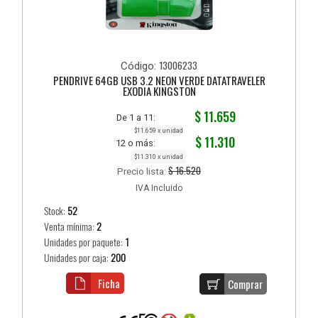
13006233
Código:
PENDRIVE 64GB USB 3.2 NEON VERDE DATATRAVELER
EXODIA KINGSTON
$ 11.659
De 1 a 11:
$11.659 x unidad
$ 11.310
12 o más:
$11.310 x unidad
$ 16.520
Precio lista:
IVA Incluido
Stock:
52
Venta mínima:
2
Unidades por paquete:
1
Unidades por caja:
200
Ficha
Comprar