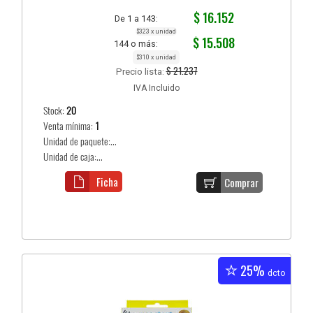
$ 16.152
De 1 a 143:
$323 x unidad
$ 15.508
144 o más:
$310 x unidad
$ 21.237
Precio lista:
IVA Incluido
Stock:
20
Venta mínima:
1
Unidad de paquete:...
Unidad de caja:...
Ficha
Comprar
25%
dcto