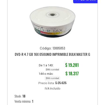
13005053
Código:
DVD-R 4.7 GB 16X 050UNID IMPRIMIBLE BULK MASTER G
$ 19.281
De 1 a 143:
$386 x unidad
$ 18.317
144 o más:
$366 x unidad
$ 25.625
Precio lista:
IVA Incluido
Stock:
18
Venta mínima:
1