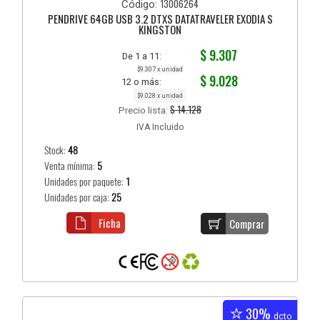
13006264
Código:
PENDRIVE 64GB USB 3.2 DTXS DATATRAVELER EXODIA S
KINGSTON
$ 9.307
De 1 a 11:
$9.307 x unidad
$ 9.028
12 o más:
$9.028 x unidad
$ 14.128
Precio lista:
IVA Incluido
Stock:
48
Venta mínima:
5
Unidades por paquete:
1
Unidades por caja:
25
Ficha
Comprar
30%
dcto