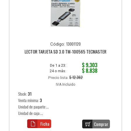
13001120
Código:
LECTOR TARJETA SD 3.0 TM-100565 TECMASTER
$ 9.303
De 1 a 23:
$ 8.838
24 o más:
$ 12.362
Precio lista:
IVA Incluido
Stock:
31
Venta mínima:
3
Unidad de paquete:...
Unidad de caja:...
Ficha
Comprar