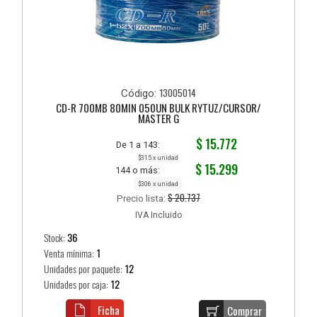
13005014
Código:
CD-R 700MB 80MIN 050UN BULK RYTUZ/CURSOR/
MASTER G
$ 15.772
De 1 a 143:
$315 x unidad
$ 15.299
144 o más:
$306 x unidad
$ 20.737
Precio lista:
IVA Incluido
Stock:
36
Venta mínima:
1
Unidades por paquete:
12
Unidades por caja:
12
Ficha
Comprar