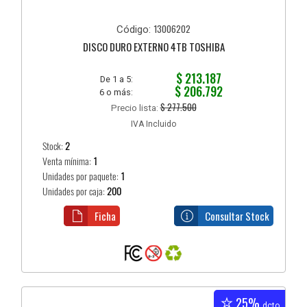
13006202
Código:
DISCO DURO EXTERNO 4TB TOSHIBA
$ 213.187
De 1 a 5:
$ 206.792
6 o más:
$ 277.500
Precio lista:
IVA Incluido
Stock:
2
Venta mínima:
1
Unidades por paquete:
1
Unidades por caja:
200
Ficha
Consultar Stock
25%
dcto