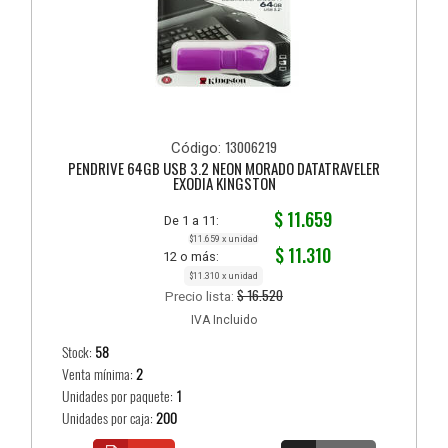
13006219
Código:
PENDRIVE 64GB USB 3.2 NEON MORADO DATATRAVELER
EXODIA KINGSTON
$ 11.659
De 1 a 11:
$11.659 x unidad
$ 11.310
12 o más:
$11.310 x unidad
$ 16.520
Precio lista:
IVA Incluido
Stock:
58
Venta mínima:
2
Unidades por paquete:
1
Unidades por caja:
200