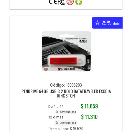
29%
dcto
13006203
Código:
PENDRIVE 64GB USB 3.2 ROJO DATATRAVELER EXODIA
KINGSTON
$ 11.659
De 1 a 11:
$11.659 x unidad
$ 11.310
12 o más:
$11.310 x unidad
$ 16.520
Precio lista: