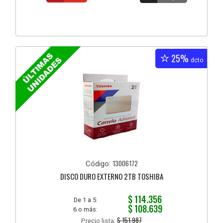
25%
dcto
13006172
Código:
DISCO DURO EXTERNO 2TB TOSHIBA
$ 114.356
De 1 a 5:
$ 108.639
6 o más:
$ 151.987
Precio lista: