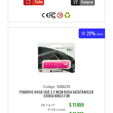
Ficha
Comprar
29%
dcto
13006220
Código:
PENDRIVE 64GB USB 3.2 NEON ROSA DATATRAVELER
EXODIA KINGSTON
$ 11.659
De 1 a 11:
$11.659 x unidad