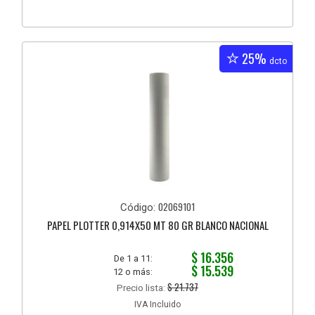
25%
dcto
02069101
Código:
PAPEL PLOTTER 0,914X50 MT 80 GR BLANCO NACIONAL
$ 16.356
De 1 a 11:
$ 15.539
12 o más:
$ 21.737
Precio lista:
IVA Incluido