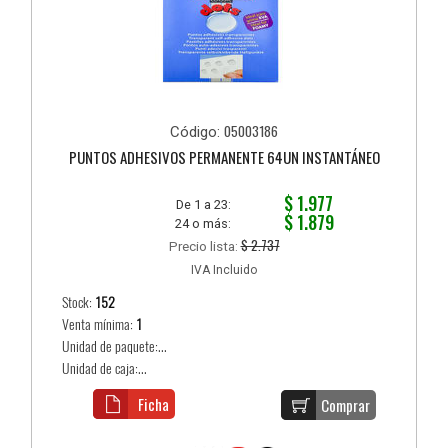
05003186
Código:
PUNTOS ADHESIVOS PERMANENTE 64UN INSTANTÁNEO
$ 1.977
De 1 a 23:
$ 1.879
24 o más:
$ 2.737
Precio lista:
IVA Incluido
Stock:
152
Venta mínima:
1
Unidad de paquete:...
Unidad de caja:...
Ficha
Comprar