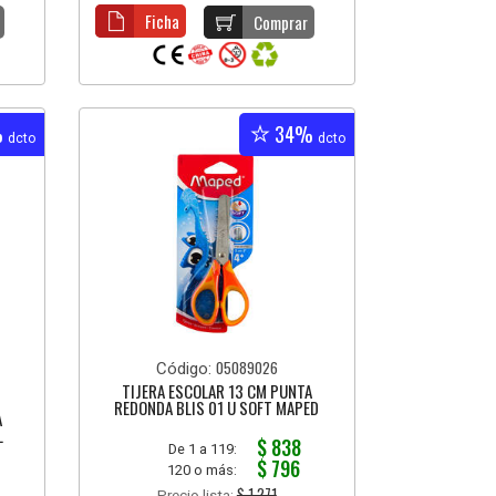
Ficha
Comprar
%
34%
dcto
dcto
05089026
Código:
TIJERA ESCOLAR 13 CM PUNTA
REDONDA BLIS 01 U SOFT MAPED
A
L
$ 838
De 1 a 119:
$ 796
120 o más:
$ 1.271
Precio lista: