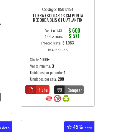
05012154
Código:
TIJERA ESCOLAR 13 CM PUNTA
REDONDA BLIS 01 U ATLANTIK
A
$ 600
De 1 a 143:
$ 571
144 o más:
$ 1.083
Precio lista:
IVA Incluido
Stock:
1000+
Venta mínima:
3
Unidades por paquete:
1
Unidades por caja:
288
Ficha
Comprar
%
45%
dcto
dcto