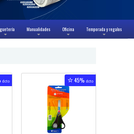
guetería
Manualidades
Oficina
Temporada y regalos
+
+
+
+
%
45%
dcto
dcto