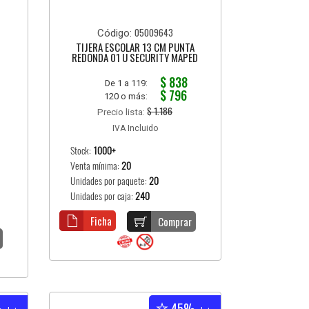
05009643
Código:
TIJERA ESCOLAR 13 CM PUNTA
REDONDA 01 U SECURITY MAPED
$ 838
De 1 a 119:
$ 796
120 o más:
$ 1.186
Precio lista:
IVA Incluido
Stock:
1000+
Venta mínima:
20
Unidades por paquete:
20
Unidades por caja:
240
Ficha
Comprar
%
45%