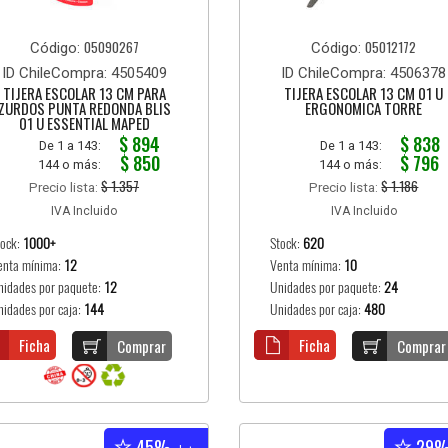
05090267
05012172
Código:
Código:
ID ChileCompra: 4505409
ID ChileCompra: 4506378
TIJERA ESCOLAR 13 CM PARA
TIJERA ESCOLAR 13 CM 01 U
ZURDOS PUNTA REDONDA BLIS
ERGONOMICA TORRE
01 U ESSENTIAL MAPED
$ 894
$ 838
De 1 a 143:
De 1 a 143:
$ 850
$ 796
144 o más:
144 o más:
$ 1.357
$ 1.186
Precio lista:
Precio lista:
IVA Incluido
IVA Incluido
tock:
1000+
Stock:
620
enta mínima:
12
Venta mínima:
10
nidades por paquete:
12
Unidades por paquete:
24
nidades por caja:
144
Unidades por caja:
480
Ficha
Ficha
Comprar
Comprar
45%
29