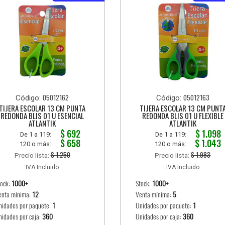
05012162
05012163
Código:
Código:
TIJERA ESCOLAR 13 CM PUNTA
TIJERA ESCOLAR 13 CM PUNT
REDONDA BLIS 01 U ESENCIAL
REDONDA BLIS 01 U FLEXIBLE
ATLANTIK
ATLANTIK
$ 692
$ 1.098
De 1 a 119:
De 1 a 119:
$ 658
$ 1.043
120 o más:
120 o más:
$ 1.250
$ 1.983
Precio lista:
Precio lista:
IVA Incluido
IVA Incluido
tock:
1000+
Stock:
1000+
enta mínima:
12
Venta mínima:
5
nidades por paquete:
1
Unidades por paquete:
1
nidades por caja:
360
Unidades por caja:
360