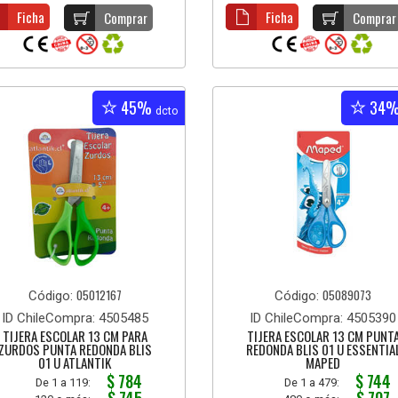
Ficha
Ficha
Comprar
Comprar
45%
34
dcto
05012167
05089073
Código:
Código:
ID ChileCompra: 4505485
ID ChileCompra: 4505390
TIJERA ESCOLAR 13 CM PARA
TIJERA ESCOLAR 13 CM PUNT
ZURDOS PUNTA REDONDA BLIS
REDONDA BLIS 01 U ESSENTIA
01 U ATLANTIK
MAPED
$ 784
$ 744
De 1 a 119:
De 1 a 479: