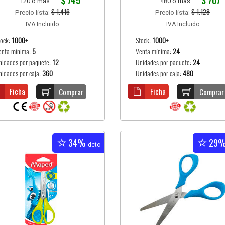
$ 745
$ 707
120 o más:
480 o más:
$ 1.416
$ 1.128
Precio lista:
Precio lista:
IVA Incluido
IVA Incluido
tock:
1000+
Stock:
1000+
enta mínima:
5
Venta mínima:
24
nidades por paquete:
12
Unidades por paquete:
24
nidades por caja:
360
Unidades por caja:
480
Ficha
Ficha
Comprar
Comprar
34%
29
dcto