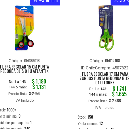
dcto
05089018
05012168
Código:
Código:
TIJERA ESCOLAR 15 CM PUNTA
ID ChileCompra: 4507822
REDONDA BLIS 01 U ATLANTIK
TIJERA ESCOLAR 17 CM PARA
ZURDOS PUNTA REDONDA BLI
$ 1.190
01 U TORRE
De 1 a 143:
$ 1.131
$ 1.741
144 o más:
De 1 a 143:
$ 1.655
$ 2.150
Precio lista:
144 o más:
$ 2.466
IVA Incluido
Precio lista:
IVA Incluido
tock:
1000+
enta mínima:
3
Stock:
158
nidades por paquete:
1
Venta mínima:
12
nidades por caja:
240