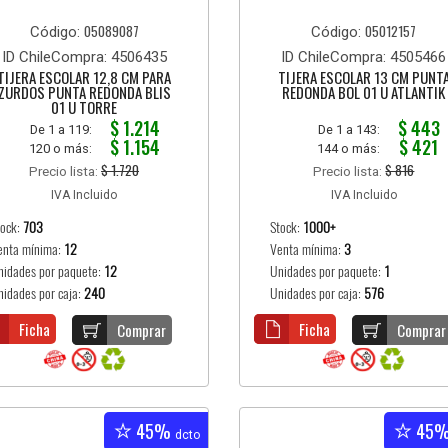
05089087
05012157
Código:
Código:
ID ChileCompra: 4506435
ID ChileCompra: 4505466
TIJERA ESCOLAR 12,8 CM PARA
TIJERA ESCOLAR 13 CM PUNT
ZURDOS PUNTA REDONDA BLIS
REDONDA BOL 01 U ATLANTIK
01 U TORRE
$ 1.214
$ 443
De 1 a 119:
De 1 a 143:
$ 1.154
$ 421
120 o más:
144 o más:
$ 1.720
$ 816
Precio lista:
Precio lista:
IVA Incluido
IVA Incluido
tock:
703
Stock:
1000+
enta mínima:
12
Venta mínima:
3
nidades por paquete:
12
Unidades por paquete:
1
nidades por caja:
240
Unidades por caja:
576
Ficha
Ficha
Comprar
Comprar
45%
45
dcto