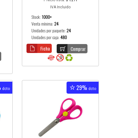
IVA Incluido
Stock:
1000+
Venta mínima:
24
Unidades por paquete:
24
Unidades por caja:
480
Ficha
Comprar
%
29%
dcto
dcto