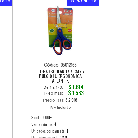
dcto
dcto
05012165
Código:
TIJERA ESCOLAR 17,7 CM / 7
PULG 01 U ERGONOMICA
ATLANTIK
S
$ 1.614
De 1 a 143:
$ 1.533
144 o más:
$ 2.916
Precio lista:
IVA Incluido
Stock:
1000+
Venta mínima:
4
Unidades por paquete:
1
Unidades por caja:
240