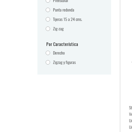
Preescolar
Punta redonda
Tijeras 15 a 24 cms.
Zig-zag
Por Característica
Derecho
Zigzag y figuras
S
V
U
U