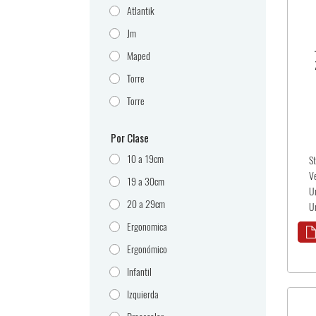
Atlantik
Jm
Maped
Torre
Torre
Por Clase
10 a 19cm
S
V
19 a 30cm
U
20 a 29cm
U
Ergonomica
Ergonómico
Infantil
Izquierda