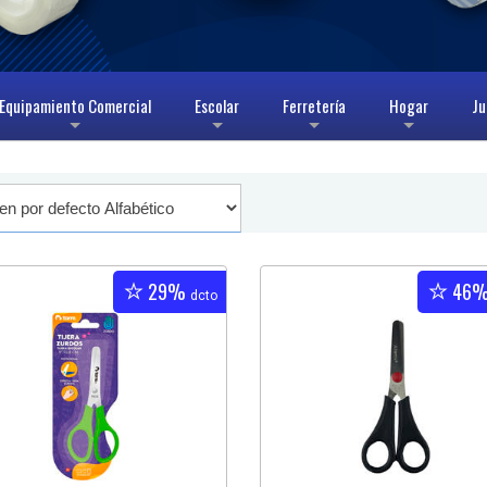
Equipamiento Comercial
Escolar
Ferretería
Hogar
Ju
+
+
+
+
29%
46
dcto