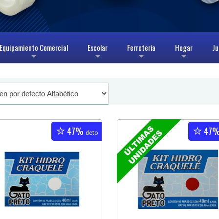
Equipamiento Comercial
Escolar
Ferretería
Hogar
Ju
+
+
+
+
47%
47
dcto