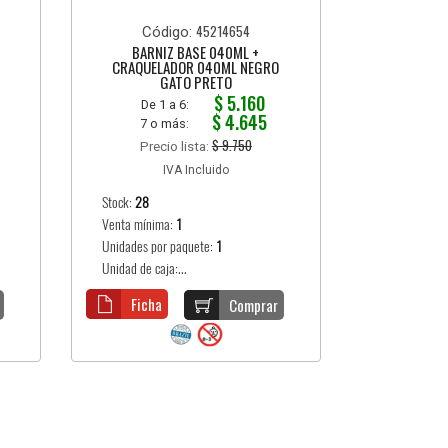
45214654
Código:
BARNIZ BASE 040ML +
CRAQUELADOR 040ML NEGRO
GATO PRETO
$ 5.160
De 1 a 6:
$ 4.645
7 o más:
$ 9.750
Precio lista:
IVA Incluido
Stock:
28
Venta mínima:
1
Unidades por paquete:
1
Unidad de caja:...
Ficha
Comprar