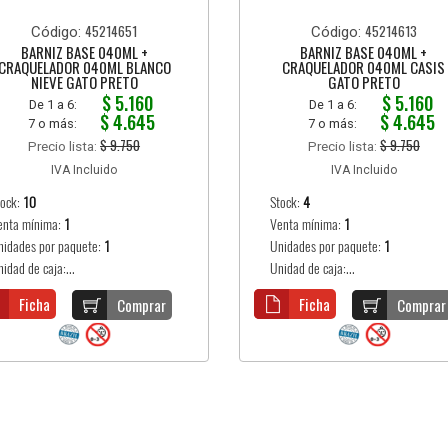
45214651
45214613
Código:
Código:
BARNIZ BASE 040ML +
BARNIZ BASE 040ML +
CRAQUELADOR 040ML BLANCO
CRAQUELADOR 040ML CASIS
NIEVE GATO PRETO
GATO PRETO
$ 5.160
$ 5.160
De 1 a 6:
De 1 a 6:
$ 4.645
$ 4.645
7 o más:
7 o más:
$ 9.750
$ 9.750
Precio lista:
Precio lista:
IVA Incluido
IVA Incluido
tock:
10
Stock:
4
enta mínima:
1
Venta mínima:
1
nidades por paquete:
1
Unidades por paquete:
1
idad de caja:...
Unidad de caja:...
Ficha
Ficha
Comprar
Comprar