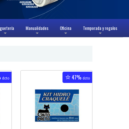
guetería
Manualidades
Oficina
Temporada y regalos
+
+
+
+
%
47%
dcto
dcto