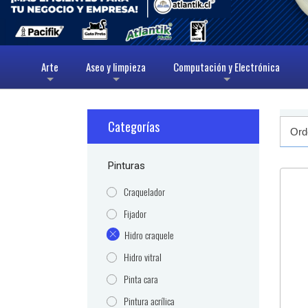
Arte
Aseo y limpieza
Computación y Electrónica
+
+
+
Categorías
Pinturas
Craquelador
Fijador
Hidro craquele
Hidro vitral
Pinta cara
Pintura acrílica