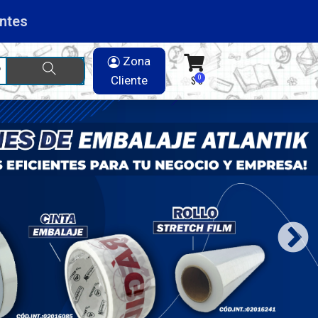
ntes
Zona
Cliente
$ 0
0