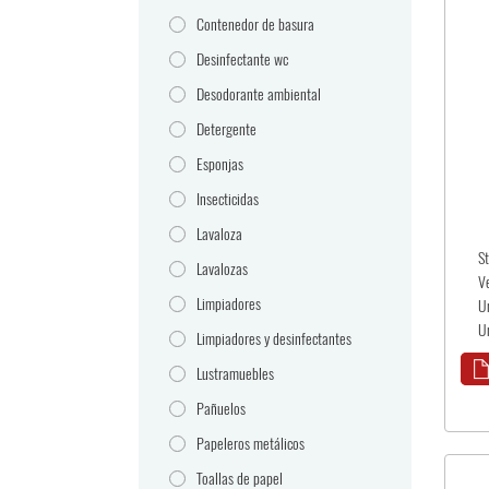
Contenedor de basura
Desinfectante wc
Desodorante ambiental
Detergente
Esponjas
Insecticidas
Lavaloza
S
Lavalozas
V
Limpiadores
U
U
Limpiadores y desinfectantes
Lustramuebles
Pañuelos
Papeleros metálicos
Toallas de papel