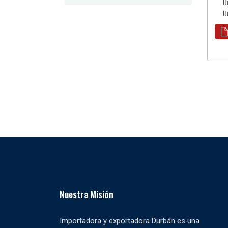
U
U
Nuestra Misión
Importadora y exportadora Durbán es una