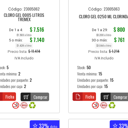
23005062
23005063
Código:
Código:
CLORO GEL 0005 LITROS
CLORO GEL 0250 ML CLORIND
TREMEX
$ 7.516
$ 800
De 1 a 4:
De 1 a 29:
$1.503 x litro
$3.200 x litro
$ 7.140
$ 761
5 o más:
30 o más:
$1.428 x litro
$3.044 x litro
$ 11.414
$ 1.214
Precio lista:
Precio lista:
IVA Incluido
IVA Incluido
tock:
5
Stock:
50
enta mínima:
2
Venta mínima:
15
nidades por paquete:
2
Unidades por paquete:
15
nidades por caja:
2
Unidades por caja:
15
Ficha
Ficha
Comprar
Comprar
33%
33
dcto