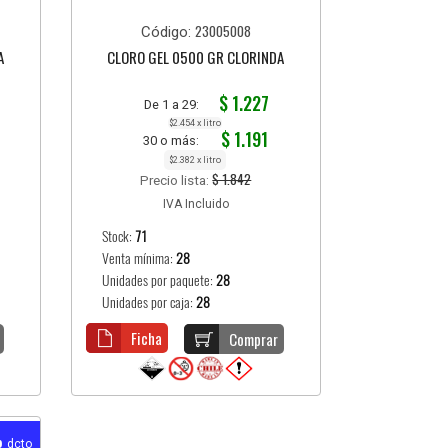
23005008
Código:
A
CLORO GEL 0500 GR CLORINDA
$ 1.227
De 1 a 29:
$2.454 x litro
$ 1.191
30 o más:
$2.382 x litro
$ 1.842
Precio lista:
IVA Incluido
Stock:
71
Venta mínima:
28
Unidades por paquete:
28
Unidades por caja:
28
Ficha
Comprar
%
dcto