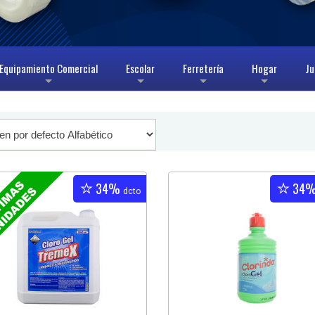
Equipamiento Comercial
Escolar
Ferretería
Hogar
Ju
+
+
+
+
34%
34
dcto