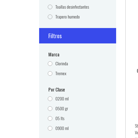
Toallas desinfectantes
Trapero humedo
Filtros
Marca
Clorinda
Tremex
Por Clase
0200 ml
0500 gr
05 lts
S
0900 ml
V