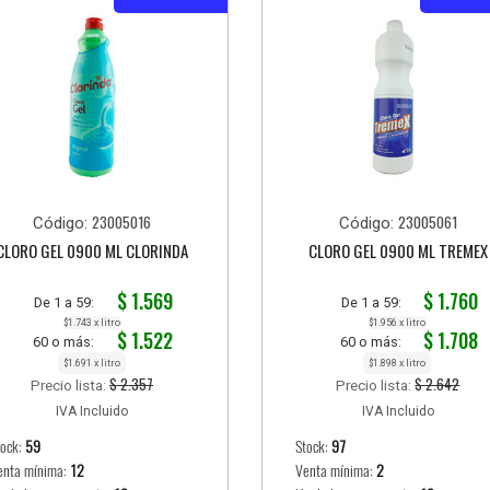
23005016
23005061
Código:
Código:
CLORO GEL 0900 ML CLORINDA
CLORO GEL 0900 ML TREMEX
$ 1.569
$ 1.760
De 1 a 59:
De 1 a 59:
$1.743 x litro
$1.956 x litro
$ 1.522
$ 1.708
60 o más:
60 o más:
$1.691 x litro
$1.898 x litro
$ 2.357
$ 2.642
Precio lista:
Precio lista:
IVA Incluido
IVA Incluido
tock:
59
Stock:
97
enta mínima:
12
Venta mínima:
2