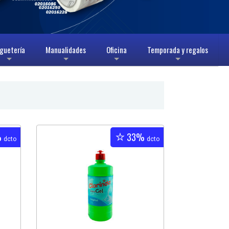
guetería
Manualidades
Oficina
Temporada y regalos
+
+
+
+
%
33%
dcto
dcto