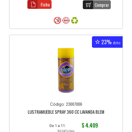
Ficha
Comprar
23%
dcto
23007006
Código:
LUSTRAMUEBLE SPRAY 360 CC LAVANDA BLEM
$ 4.409
De 1 a 11:
$12.247 x litro