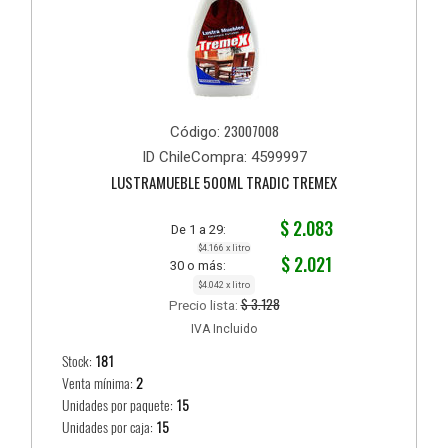
23007008
Código:
ID ChileCompra: 4599997
LUSTRAMUEBLE 500ML TRADIC TREMEX
$ 2.083
De 1 a 29:
$4.166 x litro
$ 2.021
30 o más:
$4.042 x litro
$ 3.128
Precio lista:
IVA Incluido
Stock:
181
Venta mínima:
2
Unidades por paquete:
15
Unidades por caja:
15