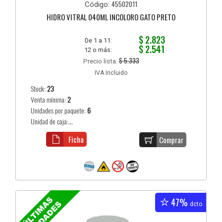
45502011
Código:
HIDRO VITRAL 040ML INCOLORO GATO PRETO
$ 2.823
De 1 a 11:
$ 2.541
12 o más:
$ 5.333
Precio lista:
IVA Incluido
Stock:
23
Venta mínima:
2
Unidades por paquete:
6
Unidad de caja:...
Ficha
Comprar
47%
dcto