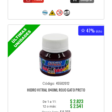
47%
dcto
45502012
Código:
HIDRO VITRAL 040ML ROJO GATO PRETO
$ 2.823
De 1 a 11:
$ 2.541
12 o más:
$ 5.333