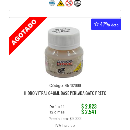
47%
dcto
45702000
Código:
HIDRO VITRAL 040ML BASE PERLADA GATO PRETO
$ 2.823
De 1 a 11:
$ 2.541
12 o más:
$ 5.333
Precio lista:
IVA Incluido