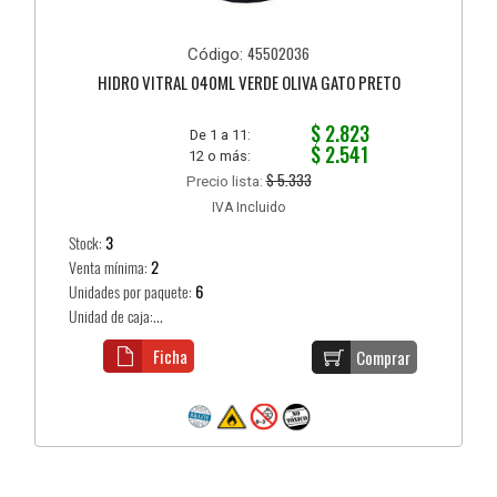
45502036
Código:
HIDRO VITRAL 040ML VERDE OLIVA GATO PRETO
$ 2.823
De 1 a 11:
$ 2.541
12 o más:
$ 5.333
Precio lista:
IVA Incluido
Stock:
3
Venta mínima:
2
Unidades por paquete:
6
Unidad de caja:...
Ficha
Comprar