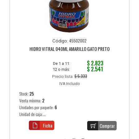
45502002
Código:
HIDRO VITRAL 040ML AMARILLO GATO PRETO
$ 2.823
De 1 a 11:
$ 2.541
12 o más:
$ 5.333
Precio lista:
IVA Incluido
Stock:
25
Venta mínima:
2
Unidades por paquete:
6
Unidad de caja:...
Ficha
Comprar