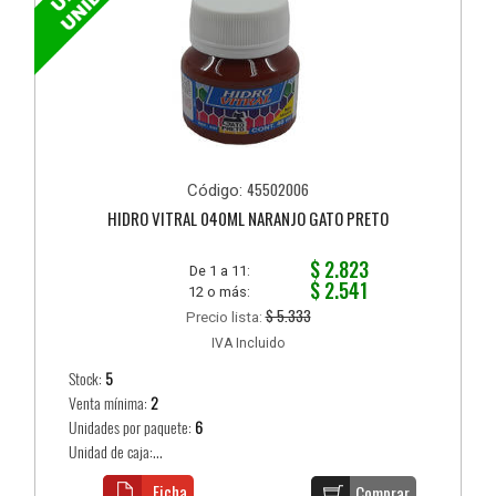
45502006
Código:
HIDRO VITRAL 040ML NARANJO GATO PRETO
$ 2.823
De 1 a 11:
$ 2.541
12 o más:
$ 5.333
Precio lista:
IVA Incluido
Stock:
5
Venta mínima:
2
Unidades por paquete:
6
Unidad de caja:...
Ficha
Comprar