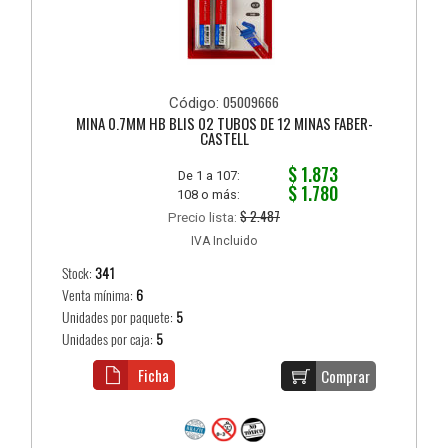
05009666
Código:
MINA 0.7MM HB BLIS 02 TUBOS DE 12 MINAS FABER-
CASTELL
$ 1.873
De 1 a 107:
$ 1.780
108 o más:
$ 2.487
Precio lista:
IVA Incluido
Stock:
341
Venta mínima:
6
Unidades por paquete:
5
Unidades por caja:
5
Ficha
Comprar