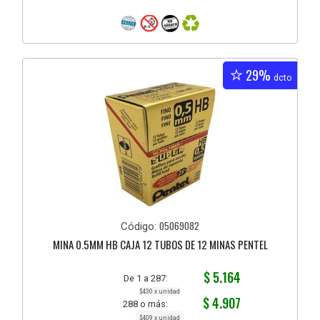
29%
dcto
05069082
Código:
MINA 0.5MM HB CAJA 12 TUBOS DE 12 MINAS PENTEL
$ 5.164
De 1 a 287:
$430 x unidad
$ 4.907
288 o más:
$409 x unidad