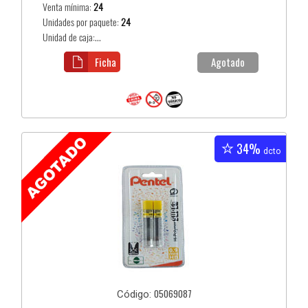
Venta mínima:
24
Unidades por paquete:
24
Unidad de caja:...
Ficha
Agotado
34%
dcto
05069087
Código: