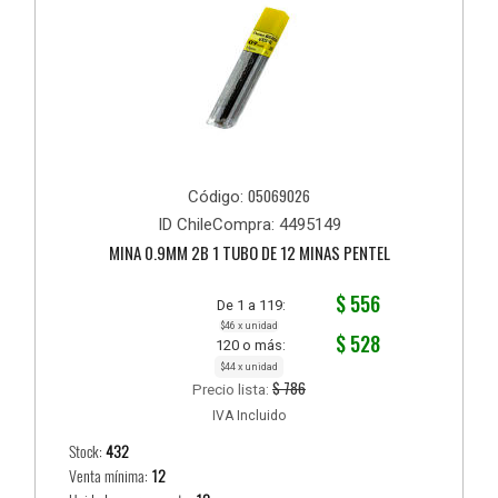
05069026
Código:
ID ChileCompra: 4495149
MINA 0.9MM 2B 1 TUBO DE 12 MINAS PENTEL
$ 556
De 1 a 119:
$46 x unidad
$ 528
120 o más:
$44 x unidad
$ 786
Precio lista:
IVA Incluido
Stock:
432
Venta mínima:
12