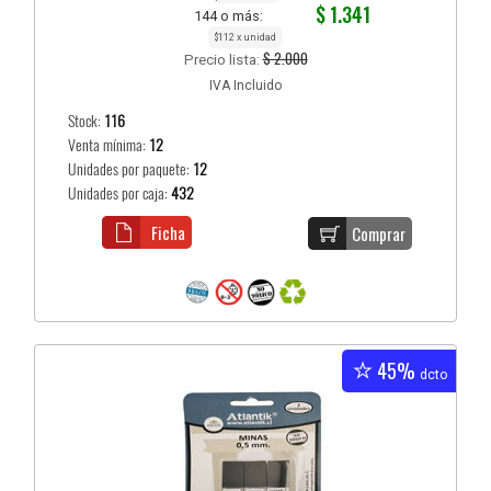
$ 1.341
144 o más:
$112 x unidad
$ 2.000
Precio lista:
IVA Incluido
Stock:
116
Venta mínima:
12
Unidades por paquete:
12
Unidades por caja:
432
Ficha
Comprar
45%
dcto