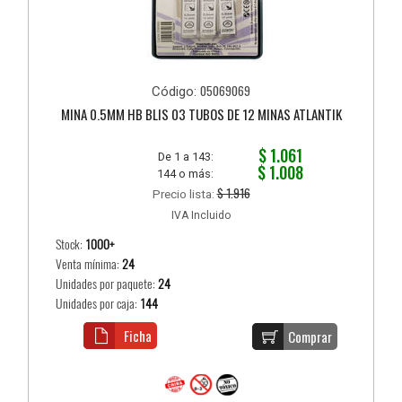
05069069
Código:
MINA 0.5MM HB BLIS 03 TUBOS DE 12 MINAS ATLANTIK
$ 1.061
De 1 a 143:
$ 1.008
144 o más:
$ 1.916
Precio lista:
IVA Incluido
Stock:
1000+
Venta mínima:
24
Unidades por paquete:
24
Unidades por caja:
144
Ficha
Comprar