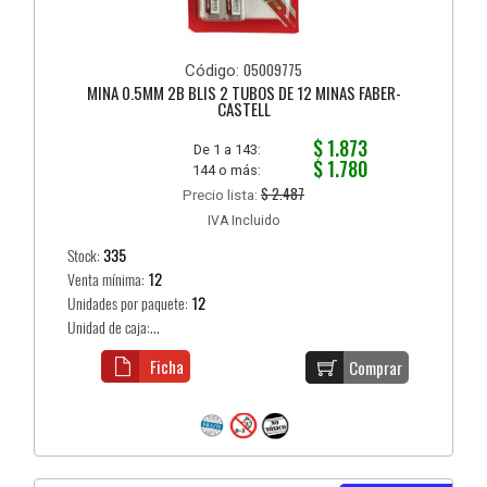
05009775
Código:
MINA 0.5MM 2B BLIS 2 TUBOS DE 12 MINAS FABER-
CASTELL
$ 1.873
De 1 a 143:
$ 1.780
144 o más:
$ 2.487
Precio lista:
IVA Incluido
Stock:
335
Venta mínima:
12
Unidades por paquete:
12
Unidad de caja:...
Ficha
Comprar