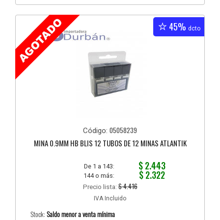
45%
dcto
05058239
Código:
MINA 0.9MM HB BLIS 12 TUBOS DE 12 MINAS ATLANTIK
$ 2.443
De 1 a 143:
$ 2.322
144 o más:
$ 4.416
Precio lista:
IVA Incluido
Stock:
Saldo menor a venta mínima