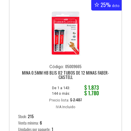
25%
dcto
05009665
Código:
MINA 0.5MM HB BLIS 02 TUBOS DE 12 MINAS FABER-
CASTELL
$ 1.873
De 1 a 143:
$ 1.780
144 o más:
$ 2.487
Precio lista:
IVA Incluido
Stock:
215
Venta mínima:
6
Unidades por paquete:
1