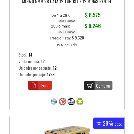
MINA 0.5MM 2B CAJA 12 TUBOS DE 12 MINAS PENTEL
$ 6.575
De 1 a 287:
$548 x unidad
$ 6.246
288 o más:
$521 x unidad
$ 9.320
Precio lista:
IVA Incluido
Stock:
14
Venta mínima:
12
Unidades por paquete:
12
Unidades por caja:
1728
Ficha
Comprar
29%
dcto