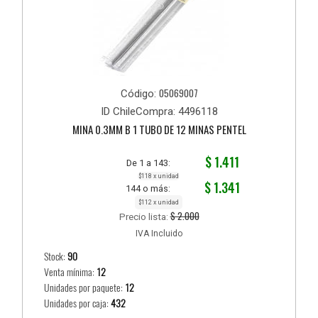
05069007
Código:
ID ChileCompra: 4496118
MINA 0.3MM B 1 TUBO DE 12 MINAS PENTEL
$ 1.411
De 1 a 143:
$118 x unidad
$ 1.341
144 o más:
$112 x unidad
$ 2.000
Precio lista:
IVA Incluido
Stock:
90
Venta mínima:
12
Unidades por paquete:
12
Unidades por caja:
432