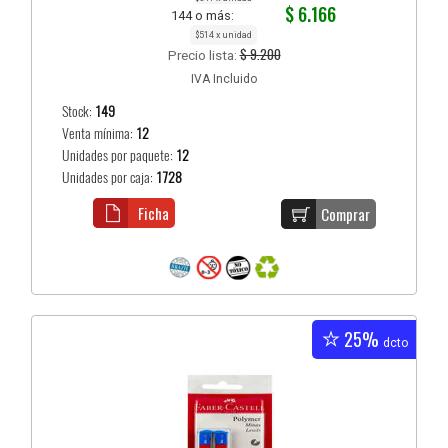
$ 6.166
144 o más:
$514 x unidad
$ 9.200
Precio lista:
IVA Incluido
Stock:
149
Venta mínima:
12
Unidades por paquete:
12
Unidades por caja:
1728
Ficha
Comprar
25%
dcto