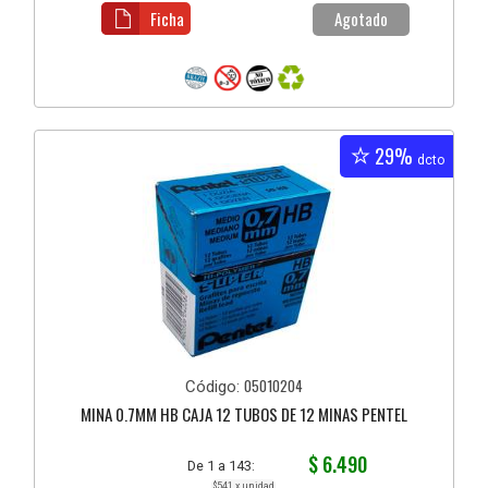
Ficha
Agotado
29%
dcto
05010204
Código:
MINA 0.7MM HB CAJA 12 TUBOS DE 12 MINAS PENTEL
$ 6.490
De 1 a 143:
$541 x unidad