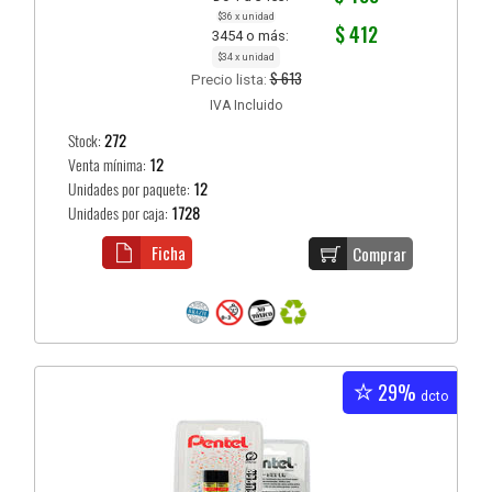
$36 x unidad
$ 412
3454 o más:
$34 x unidad
$ 613
Precio lista:
IVA Incluido
Stock:
272
Venta mínima:
12
Unidades por paquete:
12
Unidades por caja:
1728
Ficha
Comprar
29%
dcto