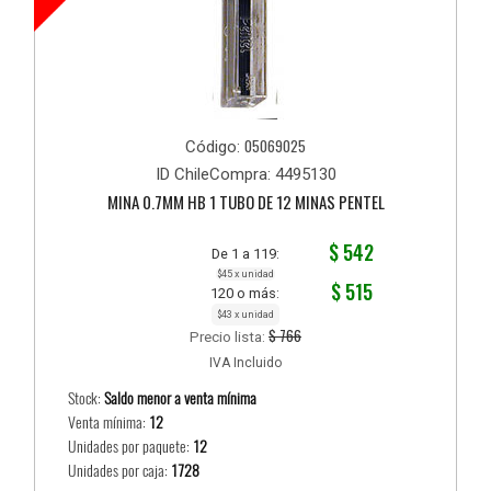
05069025
Código:
ID ChileCompra: 4495130
MINA 0.7MM HB 1 TUBO DE 12 MINAS PENTEL
$ 542
De 1 a 119:
$45 x unidad
$ 515
120 o más:
$43 x unidad
$ 766
Precio lista:
IVA Incluido
Stock:
Saldo menor a venta mínima
Venta mínima:
12
Unidades por paquete:
12
Unidades por caja:
1728